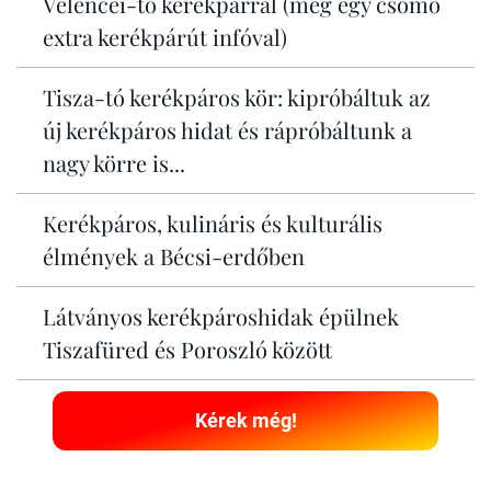
Velencei-tó kerékpárral (meg egy csomó
extra kerékpárút infóval)
Tisza-tó kerékpáros kör: kipróbáltuk az
új kerékpáros hidat és rápróbáltunk a
nagy körre is...
Kerékpáros, kulináris és kulturális
élmények a Bécsi-erdőben
Látványos kerékpároshidak épülnek
Tiszafüred és Poroszló között
Kérek még!