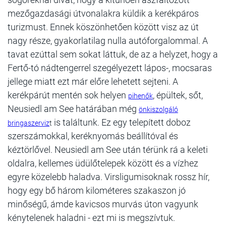
mezőgazdasági útvonalakra küldik a kerékpáros
turizmust. Ennek köszönhetően között visz az út
nagy része, gyakorlatilag nulla autóforgalommal. A
tavat ezúttal sem sokat láttuk, de az a helyzet, hogy a
Fertő-tó nádtengerrel szegélyezett lápos-, mocsaras
jellege miatt ezt már előre lehetett sejteni. A
kerékpárút mentén sok helyen
, épültek, sőt,
pihenők
Neusiedl am See határában még
önkiszolgáló
is találtunk. Ez egy telepített doboz
bringaszerviz
t
szerszámokkal, keréknyomás beállítóval és
kéztörlővel. Neusiedl am See után térünk rá a keleti
oldalra, kellemes üdülőtelepek között és a vízhez
egyre közelebb haladva. Virsligumisoknak rossz hír,
hogy egy bő három kilométeres szakaszon jó
minőségű, ámde kavicsos murvás úton vagyunk
kénytelenek haladni - ezt mi is megszívtuk.