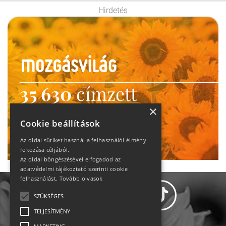
Hirdetés
35 630
címzett
heti motiváció
×
Cookie beállítások
Ne maradj le!
Az oldal sütiket használ a felhasználói élmény
fokozása céljából.
Az oldal böngészésével elfogadod az
adatvédelmi tájékoztató szerinti cookie
felhasználást.
Tovább olvasok
SZÜKSÉGES
TELJESÍTMÉNY