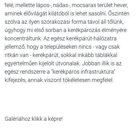
felé, mellette lápos-, nádas-, mocsaras terület hever,
aminek élővilágát kilátóból is lehet sasolni. Őszintén
szólva az ilyen szórakozási forma távol áll tőlünk,
úgyhogy mi első sorban a kerékpározás élményére
koncentráltunk. Az egész kerékpárút-hálózatra
jellemző, hogy a településeken nincs - vagy csak
ritkán van - kerékpárút, sokkal inkább táblákkal
egyértelműen kijelölt útvonalak. Jobban illik is az
egész rendszerre a "kerékpáros infrastruktúra"
kifejezés, annak viszont tökéletesen megfelel.
Galériához klikk a képre!