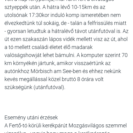
sztyeppék után. A hátra lévő 10-15km és az
utolsónak 17:30kor induló komp ismeretében nem
élvezkedtünk túl sokáig, de - talán a felfrissülés miatt
- gyorsan letudtuk a hátralévő távot utánfutóval is. Az
út ezen szakaszán lápos vidék mellett visz az út, ahol
a tó mellett családi életet élő madarak
valóságshowját lehet bámulni. A komputer szerint 70
km környékén jártunk, amikor visszaértünk az
autónkhoz Mörbisch am See-ben és ehhez nekünk
kevés megállással közel bruttó 8 órára volt
szükségünk (utánfutóval).
Esemény utáni érzések
A Fertő-tó körüli kerékpárút Mozgásvilágos szemmel