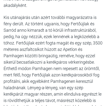
akadályként.
Kis utánajárás után azért további magyarázatra is
fény derült. Az történt ugyanis, hogy Fertőújlak és
Sarród anno kimaradt a tó körüli infrastruktúrából,
pedig, ha úgy nézzük, ezek lennének a legközelebb a
tóhoz. Fertőújlak ezért fogta magát és egy szép, 3500
méteres aszfaltcsíkot húzott az Apetlon és
Pamhagen közötti bringaútig, remélve, hogy ezzel
sikerül becsatlakozni a kerékpáros vérkeringésbe.
Érthető módon Pamhagen nem repesett az örömtől,
mert félő, hogy Fertőújlak azon kerékpárosokból fog
profitálni, akik egyébként Pamhagenen keresztül
haladnának. Lényeg-a-lényeg, van egy szép
kerékpárút magyar részen, amin elindulva egyrészt le
is rövidíthetjük a teljes távot, másrészt közelebb is