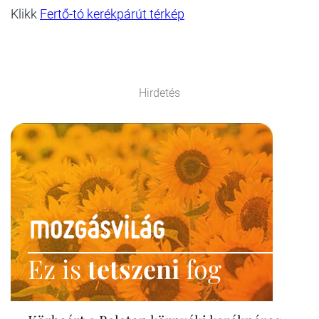
Klikk
Fertő-tó kerékpárút térkép
Hirdetés
Ez is
tetszeni
fog