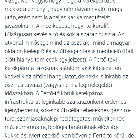
vizsgálva - vagyis hogy maga a kerékpározás
mekkora élmény -, hagy némi kívánnivalót maga
után, ezért nem is a teljes karika megtételét
javasolnám. Ahhoz képest, hogy "tó-körüli",
túlságosan kevés a tó és sok a száraz puszta. Az
útvonal minősége mind az osztrák-, mind a magyar
oldalon kielégítő és az útbaigazítás is megfelelő (Balf
előtt hiányoltam csak egy jelzést). A Fertő-tavi
kerékpárutat azoknak ajánlom, akik kifejezetten
kedvelik az alföldi hangulatot, de nekik is inkább az
őszi- és tavaszi (vagyis nem a legmelegebb)
időszakban. A Fertő-tó körüli kerékpáros
infrastruktúrát leginkább szakaszonként érdemes
igénybe venni, sok-sok úti céllal: éheseknek gasztro-
túra, szomjasaknak pincelátogatás, művelteknek
múzeum-mustra, biológia tanároknak élővilág-
kukkolás. Mert ezekből van bőven a Fertő-tó körül, de