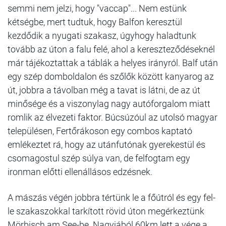
semmi nem jelzi, hogy "vaccap"... Nem estünk
kétségbe, mert tudtuk, hogy Balfon keresztül
kezdődik a nyugati szakasz, úgyhogy haladtunk
tovább az úton a falu felé, ahol a kereszteződéseknél
már tájékoztattak a táblák a helyes irányról. Balf után
egy szép domboldalon és szőlők között kanyarog az
út, jobbra a távolban még a tavat is látni, de az út
minősége és a viszonylag nagy autóforgalom miatt
romlik az élvezeti faktor. Búcsúzóul az utolsó magyar
településen, Fertőrákoson egy combos kaptató
emlékeztet rá, hogy az utánfutónak gyerekestül és
csomagostul szép súlya van, de felfogtam egy
ironman előtti ellenállásos edzésnek.
A mászás végén jobbra tértünk le a főútról és egy fel-
le szakaszokkal tarkított rövid úton megérkeztünk
Mörbisch am See-be. Nagyjából 60km lett a vége a