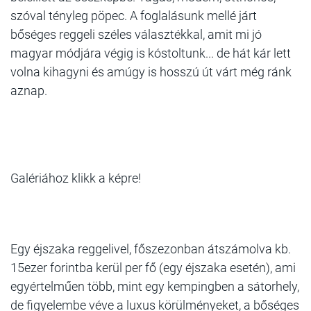
szóval tényleg pöpec. A foglalásunk mellé járt
bőséges reggeli széles választékkal, amit mi jó
magyar módjára végig is kóstoltunk... de hát kár lett
volna kihagyni és amúgy is hosszú út várt még ránk
aznap.
Galériához klikk a képre!
Egy éjszaka reggelivel, főszezonban átszámolva kb.
15ezer forintba kerül per fő (egy éjszaka esetén), ami
egyértelműen több, mint egy kempingben a sátorhely,
de figyelembe véve a luxus körülményeket, a bőséges