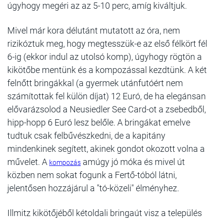
úgyhogy megéri az az 5-10 perc, amíg kiváltjuk.
Mivel már kora délutánt mutatott az óra, nem
rizikóztuk meg, hogy megtesszük-e az első félkört fél
6-ig (ekkor indul az utolsó komp), úgyhogy rögtön a
kikötőbe mentünk és a kompozással kezdtünk. A két
felnőtt bringákkal (a gyermek utánfutóért nem
számítottak fel külön díjat) 12 Euró, de ha elegánsan
elővarázsolod a Neusiedler See Card-ot a zsebedből,
hipp-hopp 6 Euró lesz belőle. A bringákat emelve
tudtuk csak felbűvészkedni, de a kapitány
mindenkinek segített, akinek gondot okozott volna a
művelet. A
amúgy jó móka és mivel út
kompozás
közben nem sokat fogunk a Fertő-tóból látni,
jelentősen hozzájárul a "tó-közeli" élményhez.
Illmitz kikötőjéből kétoldali bringaút visz a település