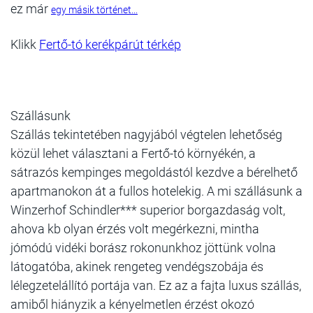
ez már
egy másik történet...
Klikk
Fertő-tó kerékpárút térkép
Szállásunk
Szállás tekintetében nagyjából végtelen lehetőség
közül lehet választani a Fertő-tó környékén, a
sátrazós kempinges megoldástól kezdve a bérelhető
apartmanokon át a fullos hotelekig. A mi szállásunk a
Winzerhof Schindler*** superior borgazdaság volt,
ahova kb olyan érzés volt megérkezni, mintha
jómódú vidéki borász rokonunkhoz jöttünk volna
látogatóba, akinek rengeteg vendégszobája és
lélegzetelállító portája van. Ez az a fajta luxus szállás,
amiből hiányzik a kényelmetlen érzést okozó