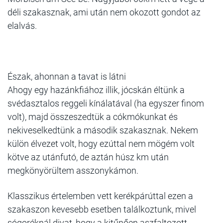
déli szakasznak, ami után nem okozott gondot az
elalvás.
Észak, ahonnan a tavat is látni
Ahogy egy hazánkfiához illik, jócskán éltünk a
svédasztalos reggeli kínálatával (ha egyszer finom
volt), majd összeszedtük a cókmókunkat és
nekiveselkedtünk a második szakasznak. Nekem
külön élvezet volt, hogy ezúttal nem mögém volt
kötve az utánfutó, de aztán húsz km után
megkönyörültem asszonykámon.
Klasszikus értelemben vett kerékpárúttal ezen a
szakaszon kevesebb esetben találkoztunk, mivel
sógoréknál divat, hogy a kitűnően aszfaltozott