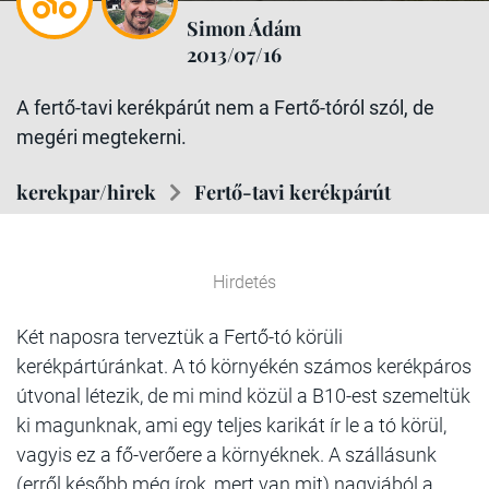
Simon Ádám
2013/07/16
A fertő-tavi kerékpárút nem a Fertő-tóról szól, de
megéri megtekerni.
kerekpar/hirek
Fertő-tavi kerékpárút
Hirdetés
Két naposra terveztük a Fertő-tó körüli
kerékpártúránkat. A tó környékén számos kerékpáros
útvonal létezik, de mi mind közül a B10-est szemeltük
ki magunknak, ami egy teljes karikát ír le a tó körül,
vagyis ez a fő-verőere a környéknek. A szállásunk
(erről később még írok, mert van mit) nagyjából a