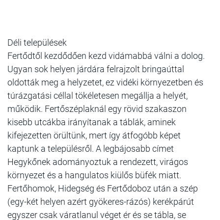
Déli települések
Fertődtől kezdődően kezd vidámabbá válni a dolog.
Ugyan sok helyen járdára felrajzolt bringaúttal
oldották meg a helyzetet, ez vidéki környezetben és
túrázgatási céllal tökéletesen megállja a helyét,
működik. Fertőszéplaknál egy rövid szakaszon
kisebb utcákba irányítanak a táblák, aminek
kifejezetten örültünk, mert így átfogóbb képet
kaptunk a településről. A legbájosabb címet
Hegykőnek adományoztuk a rendezett, virágos
környezet és a hangulatos kiülős büfék miatt.
Fertőhomok, Hidegség és Fertődoboz után a szép
(egy-két helyen azért gyökeres-rázós) kerékpárút
egyszer csak váratlanul véget ér és se tábla, se