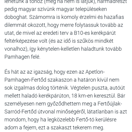
lehetünk a tóhoz (még ha nem is látjuk), harmadrészt
pedig magyar szívünk magyar településeken
doboghat. Számomra is komoly érzelmi és hazafias
dilemmát okozott, hogy merre folytassuk tovább az
utat, de mivel az eredeti terv a B10-es kerékpárút
feltérképezése volt (és az idő is szűkös mindkét
vonalhoz), így kénytelen-kelletlen haladtunk tovább
Pamhagen felé.
És hát az az igazság, hogy ezen az Apetlon-
Pamhagen-Fertőd szakaszon a határon kívül nem
sok izgalmas dolog történik. Végtelen puszta, autóút
mellett haladó kerékpárúton, 18 km-en keresztül. Bár
személyesen nem győződhettem meg a Fertőújlak-
Sarród-Fertőd útvonal minőségéről, látatlanban is azt
mondom, hogy ha legközelebb Fertő-tó kerülésre
adom a fejem, ezt a szakaszt tekerem meg.