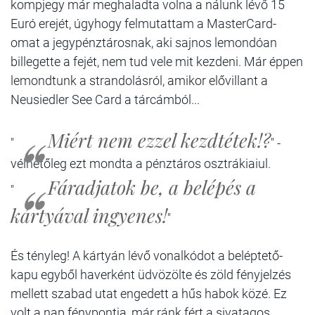
kompjegy már meghaladta volna a nálunk lévő 15
Euró erejét, úgyhogy felmutattam a MasterCard-
omat a jegypénztárosnak, aki sajnos lemondóan
billegette a fejét, nem tud vele mit kezdeni. Már éppen
lemondtunk a strandolásról, amikor elővillant a
Neusiedler See Card a tárcámból...
Miért nem ezzel kezdtétek!?
"
" -
vélhetőleg ezt mondta a pénztáros osztrákiaiul.
Fáradjatok be, a belépés a
"
kártyával ingyenes!
"
És tényleg! A kártyán lévő vonalkódot a beléptető-
kapu egyből haverként üdvözölte és zöld fényjelzés
mellett szabad utat engedett a hűs habok közé. Ez
volt a nap fénypontja, már ránk fért a sivatagos