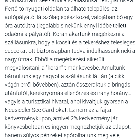
Mörbisch am See - ahol a szállásunkat lefoglaltuk - a
Fertő-tó nyugati oldalán található település, az
autópályától látszólag egész közel, valójában bő egy
óra autóútra (legalábbis nekünk ennyi időbe tellett
odaérni a pályától). Korán akartunk megérkezni a
szállásunkra, hogy a kocsit és a tekeréshez felesleges
cuccokat ott biztonságban tudva indulhassunk neki a
nagy útnak. Ebből a megérkezést sikerült
megvalósítani, a "korán"-t már kevésbé. Ámultunk-
bámultunk egy nagyot a szállásunk láttán (a cikk
végén erről bővebben), aztán összeraktuk a bringás
utánfutót, keréknyomás ellenőrzés és irány horány...
vagyis a turisztikai hivatal, ahol kiváltjuk gyorsan a
Neusiedler See Card-okat. Ez nem az a fajta
kedvezménykupon, amivel 2% kedvezmény jár
könyvesboltban és ingyen megnézhetjük az étlapot,
hanem súlyos pénzeket spórolhatunk meg vele,