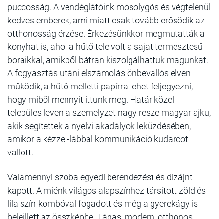
puccosság. A vendéglátóink mosolygós és végtelenül
kedves emberek, ami miatt csak tovább erősödik az
otthonosság érzése. Érkezésünkkor megmutatták a
konyhát is, ahol a hűtő tele volt a saját termesztésű
boraikkal, amikből bátran kiszolgálhattuk magunkat.
A fogyasztás utáni elszámolás önbevallós elven
működik, a hűtő melletti papírra lehet feljegyezni,
hogy miből mennyit ittunk meg. Határ közeli
település lévén a személyzet nagy része magyar ajkú,
akik segítettek a nyelvi akadályok leküzdésében,
amikor a kézzel-lábbal kommunikáció kudarcot
vallott.
Valamennyi szoba egyedi berendezést és dizájnt
kapott. A miénk világos alapszínhez társított zöld és
lila szín-kombóval fogadott és még a gyerekágy is
beleillett az összképbe. Tágas, modern, otthonos,