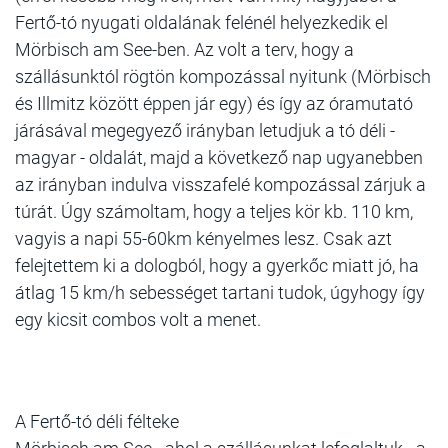
Fertő-tó nyugati oldalának felénél helyezkedik el
Mörbisch am See-ben. Az volt a terv, hogy a
szállásunktól rögtön kompozással nyitunk (Mörbisch
és Illmitz között éppen jár egy) és így az óramutató
járásával megegyező irányban letudjuk a tó déli -
magyar - oldalát, majd a következő nap ugyanebben
az irányban indulva visszafelé kompozással zárjuk a
túrát. Úgy számoltam, hogy a teljes kör kb. 110 km,
vagyis a napi 55-60km kényelmes lesz. Csak azt
felejtettem ki a dologból, hogy a gyerkőc miatt jó, ha
átlag 15 km/h sebességet tartani tudok, úgyhogy így
egy kicsit combos volt a menet.
A Fertő-tó déli félteke