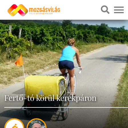
Fertő-tó körül kerékpáron