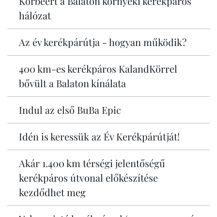
Körbeért a Balaton környéki kerékpáros
hálózat
Az év kerékpárútja - hogyan működik?
400 km-es kerékpáros KalandKörrel
bővült a Balaton kínálata
Indul az első BuBa Epic
Idén is keressük az Év Kerékpárútját!
Akár 1.400 km térségi jelentőségű
kerékpáros útvonal előkészítése
kezdődhet meg