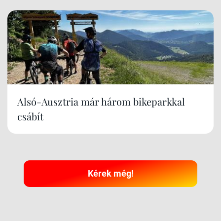
Alsó-Ausztria már három bikeparkkal
csábít
Kérek még!