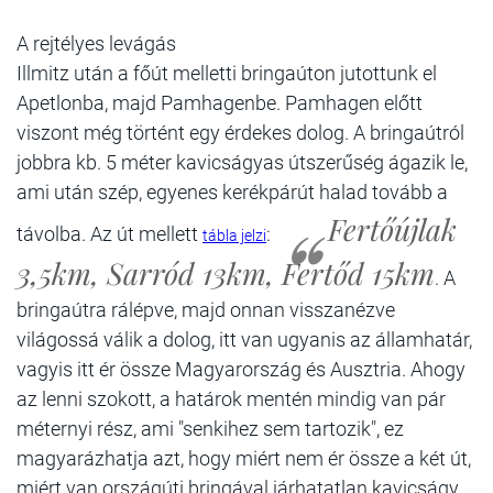
A rejtélyes levágás
Illmitz után a főút melletti bringaúton jutottunk el
Apetlonba, majd Pamhagenbe. Pamhagen előtt
viszont még történt egy érdekes dolog. A bringaútról
jobbra kb. 5 méter kavicságyas útszerűség ágazik le,
ami után szép, egyenes kerékpárút halad tovább a
Fertőújlak
távolba. Az út mellett
:
tábla jelzi
3,5km, Sarród 13km, Fertőd 15km
. A
bringaútra rálépve, majd onnan visszanézve
világossá válik a dolog, itt van ugyanis az államhatár,
vagyis itt ér össze Magyarország és Ausztria. Ahogy
az lenni szokott, a határok mentén mindig van pár
méternyi rész, ami "senkihez sem tartozik", ez
magyarázhatja azt, hogy miért nem ér össze a két út,
miért van országúti bringával járhatatlan kavicságy