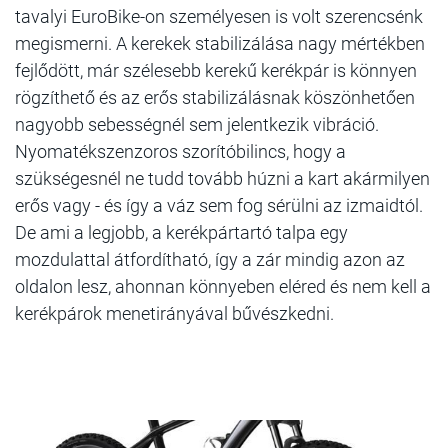
tavalyi EuroBike-on személyesen is volt szerencsénk
megismerni. A kerekek stabilizálása nagy mértékben
fejlődött, már szélesebb kerekű kerékpár is könnyen
rögzíthető és az erős stabilizálásnak köszönhetően
nagyobb sebességnél sem jelentkezik vibráció.
Nyomatékszenzoros szorítóbilincs, hogy a
szükségesnél ne tudd tovább húzni a kart akármilyen
erős vagy - és így a váz sem fog sérülni az izmaidtól.
De ami a legjobb, a kerékpártartó talpa egy
mozdulattal átfordítható, így a zár mindig azon az
oldalon lesz, ahonnan könnyeben eléred és nem kell a
kerékpárok menetirányával bűvészkedni.