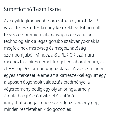
Superior 16 Team Issue
Az egyik legkönnyebb, sorozatban gyártott MTB
vázat fejlesztették ki nagy kerekekhez. Kifinomult
tervezése, prémium alapanyaga és élvonalbeli
technológiáink a legszigorúbb szabványoknak is
megfelelnek merevség és megbízhatóság
szempontjából. Mindez a SUPERIOR számára
meghozta a híres német független laboratórium, az
eFBE Top Performance igazolását. A vázak minden
egyes szerkezeti eleme az alkatrészekkel együtt egy
alaposan átgondolt választás eredménye, a
végeredmény pedig egy olyan bringa, amely
ámulatba ejtő erőátvitellel és kitűnő
irányíthatósággal rendelkezik. Igazi verseny-gép,
minden részletében kidolgozott és