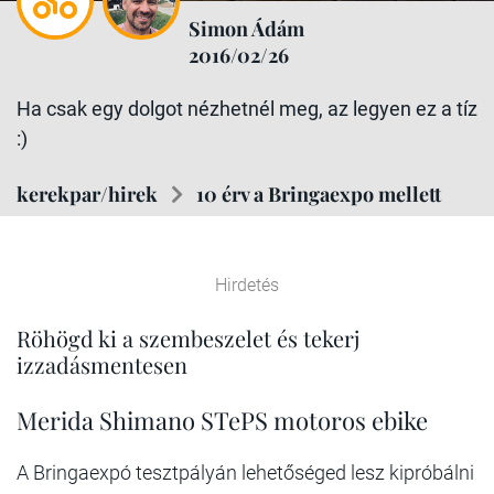
Simon Ádám
2016/02/26
Ha csak egy dolgot nézhetnél meg, az legyen ez a tíz
:)
kerekpar/hirek
10 érv a Bringaexpo mellett
Hirdetés
Röhögd ki a szembeszelet és tekerj
izzadásmentesen
Merida Shimano STePS motoros ebike
A Bringaexpó tesztpályán lehetőséged lesz kipróbálni