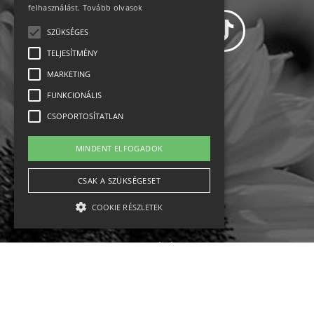
felhasználást.
Tovább olvasok
SZÜKSÉGES
TELJESÍTMÉNY
MARKETING
Adatvédelem
FUNKCIONÁLIS
CSOPORTOSÍTATLAN
Állásajánlatok
MINDENT ELFOGADOK
Impresszum-kapcsolat
CSAK A SZÜKSÉGESET
Jogi nyilatkozat
COOKIE RÉSZLETEK
Rólunk
English
Szükséges
Teljesítmény
Marketing
Funkcionális
Csoportosítatlan
Ebike
Osztrák sípályák
Magyar sípályák
A szükséges kategóriába eső sütik a weboldal