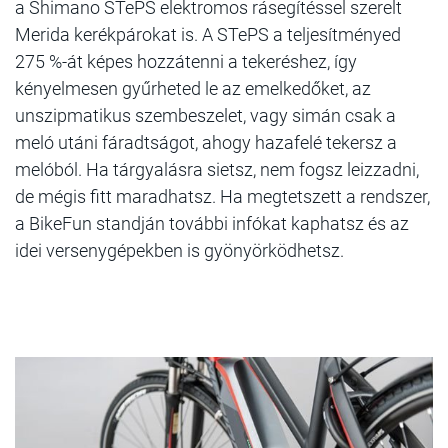
a Shimano STePS elektromos rásegítéssel szerelt
Merida kerékpárokat is. A STePS a teljesítményed
275 %-át képes hozzátenni a tekeréshez, így
kényelmesen gyűrheted le az emelkedőket, az
unszipmatikus szembeszelet, vagy simán csak a
meló utáni fáradtságot, ahogy hazafelé tekersz a
melóból. Ha tárgyalásra sietsz, nem fogsz leizzadni,
de mégis fitt maradhatsz. Ha megtetszett a rendszer,
a BikeFun standján további infókat kaphatsz és az
idei versenygépekben is gyönyörködhetsz.