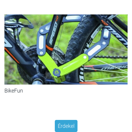
BikeFun
Érdekel