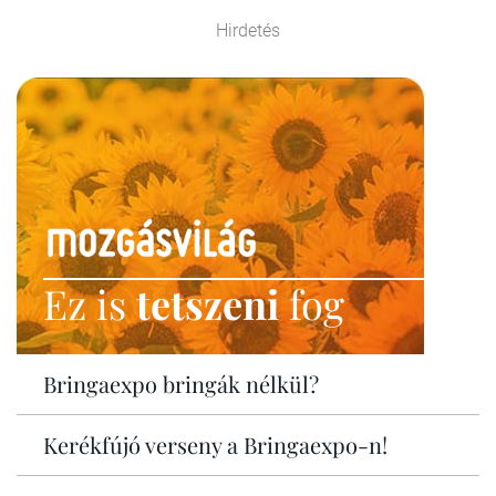
Hirdetés
Ez is
tetszeni
fog
Bringaexpo bringák nélkül?
Kerékfújó verseny a Bringaexpo-n!