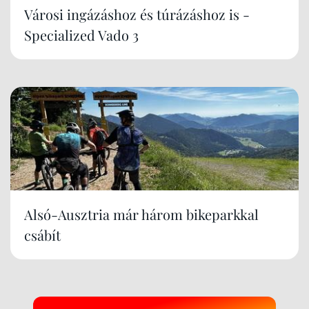
Városi ingázáshoz és túrázáshoz is -
Specialized Vado 3
Alsó-Ausztria már három bikeparkkal
csábít