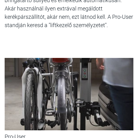
bringatartó süllyed és emelkedik automatikusan.
Akár használnál ilyen extrával megáldott
kerékpárszállítót, akár nem, ezt látnod kell. A Pro-User
standján keresd a "liftkezelő személyzetet".
Pro-User