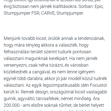
évig biztosan nem járnék kiállításokra. Sorban: Epic,
Stumpjumper FSR, CARVE, Stumpjumper.
Menjünk tovább kicsit, örülök annak a tendenciának,
hogy mára tényleg akkora a választék, hogy
felhasználási terület szerint tudunk pontosan
választani magunknak kerékpárt. Ha nem járnék
versenyezni, csak néha túrázni, és városban
közlekednék a cangával, és nem lenne igényem
egynél több darabra, akkor jó pár modell közül tudnék
választani. Az egyik legszimpatikusabb idén Focustol
került ki. Remek design, országútinál kicsit vastagabb
gumik, agyváltó, tárcsafékek, német minőség. Ára
200.000.- ami elsőre soknak tűnhet, de bérlet helyett