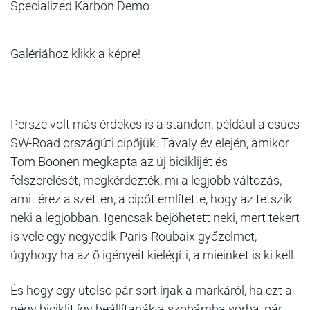
Specialized Karbon Demo
Galériához klikk a képre!
Persze volt más érdekes is a standon, például a csúcs
SW-Road országúti cipőjük. Tavaly év elején, amikor
Tom Boonen megkapta az új biciklijét és
felszerelését, megkérdezték, mi a legjobb változás,
amit érez a szetten, a cipőt említette, hogy az tetszik
neki a legjobban. Igencsak bejöhetett neki, mert tekert
is vele egy negyedik Paris-Roubaix győzelmet,
úgyhogy ha az ő igényeit kielégíti, a mieinket is ki kell.
És hogy egy utolsó pár sort írjak a márkáról, ha ezt a
négy biciklit így beállítanák a szobámba sorba, pár