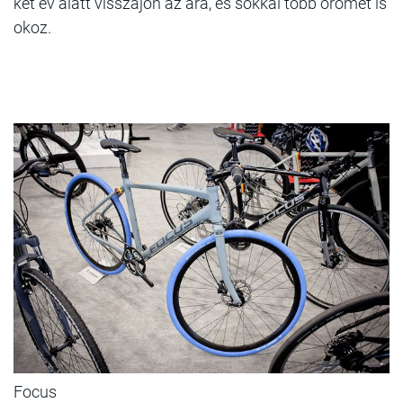
két év alatt visszajön az ára, és sokkal több örömet is
okoz.
Focus