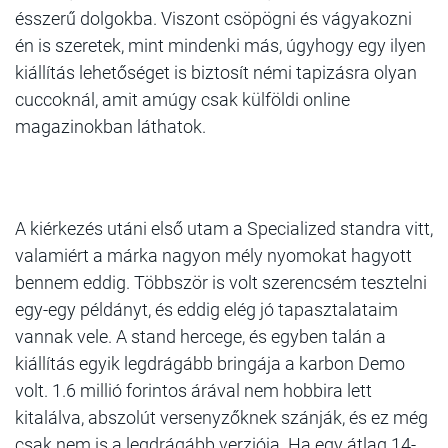
ésszerű dolgokba. Viszont csöpögni és vágyakozni
én is szeretek, mint mindenki más, úgyhogy egy ilyen
kiállítás lehetőséget is biztosít némi tapizásra olyan
cuccoknál, amit amúgy csak külföldi online
magazinokban láthatok.
A kiérkezés utáni első utam a
Specialized
standra vitt,
valamiért a márka nagyon mély nyomokat hagyott
bennem eddig. Többször is volt szerencsém tesztelni
egy-egy példányt, és eddig elég jó tapasztalataim
vannak vele. A stand hercege, és egyben talán a
kiállítás egyik legdrágább bringája a karbon Demo
volt. 1.6 millió forintos árával nem hobbira lett
kitalálva, abszolút versenyzőknek szánják, és ez még
csak nem is a legdrágább verziója. Ha egy átlag 14-