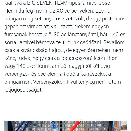
kiállítva a BIG SEVEN TEAM típus, amivel Jose
Hermida fog menni az XC versenyeken. Ezen a
bringán még kéttányéros szett volt, de egy prototípus
gépen ott virított az XX1 szett. Nekem nagyon
furcsának hatott, elöl 30-as lánctányérral, hátul 42-es
sorral, amivel bárhova fel tudunk csőrlőzni. Bevallom,
csak a kíváncsiság hajtott, de egyenlőre nekem nem
kéne, tudva, hogy csak a fogaskoszorú lesz itthon
vagy 140 ezer forint, amiből nagyjából két évig
versenyzek és cserélem a kopó alkatrészeket a
bringáimon. Versenyzőkön kívül tényleg nem látom
létjogosultságát.