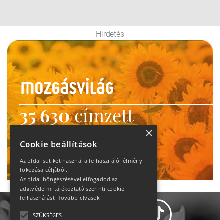
Hirdetés
35 630
címzett
heti motiváció
×
Cookie beállítások
Ne maradj le!
Az oldal sütiket használ a felhasználói élmény
fokozása céljából.
Az oldal böngészésével elfogadod az
adatvédelmi tájékoztató szerinti cookie
felhasználást.
Tovább olvasok
SZÜKSÉGES