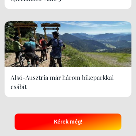
Alsó-Ausztria már három bikeparkkal
csábít
Kérek még!