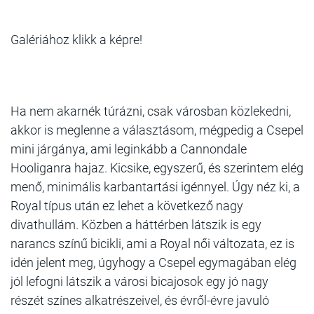
Galériához klikk a képre!
Ha nem akarnék túrázni,
csak városban közlekedni
,
akkor is meglenne a választásom, mégpedig a Csepel
mini járgánya, ami leginkább a Cannondale
Hooliganra hajaz. Kicsike, egyszerű, és szerintem elég
menő, minimális karbantartási igénnyel. Úgy néz ki, a
Royal típus után ez lehet a következő nagy
divathullám. Közben a háttérben látszik is egy
narancs színű bicikli, ami a Royal női változata, ez is
idén jelent meg, úgyhogy a Csepel egymagában elég
jól lefogni látszik a városi bicajosok egy jó nagy
részét színes alkatrészeivel, és évről-évre javuló