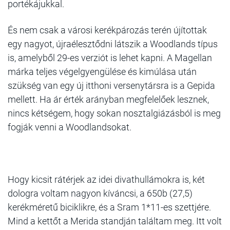
portékájukkal.
És nem csak a városi kerékpározás terén újítottak
egy nagyot, újraélesztődni látszik a Woodlands típus
is, amelyből 29-es verziót is lehet kapni. A Magellan
márka teljes végelgyengülése és kimúlása után
szükség van egy új itthoni versenytársra is a Gepida
mellett. Ha ár érték arányban megfelelőek lesznek,
nincs kétségem, hogy sokan nosztalgiázásból is meg
fogják venni a Woodlandsokat.
Hogy kicsit rátérjek az
idei divathullámokra
is, két
dologra voltam nagyon kíváncsi, a 650b (27,5)
kerékméretű biciklikre, és a Sram 1*11-es szettjére.
Mind a kettőt a Merida standján találtam meg. Itt volt