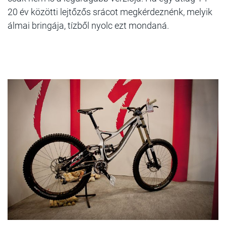
20 év közötti lejtőzős srácot megkérdeznénk, melyik
álmai bringája, tízből nyolc ezt mondaná.