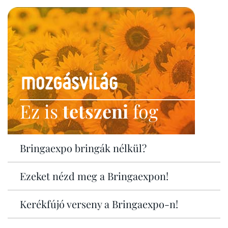
Ez is
tetszeni
fog
Bringaexpo bringák nélkül?
Ezeket nézd meg a Bringaexpon!
Kerékfújó verseny a Bringaexpo-n!