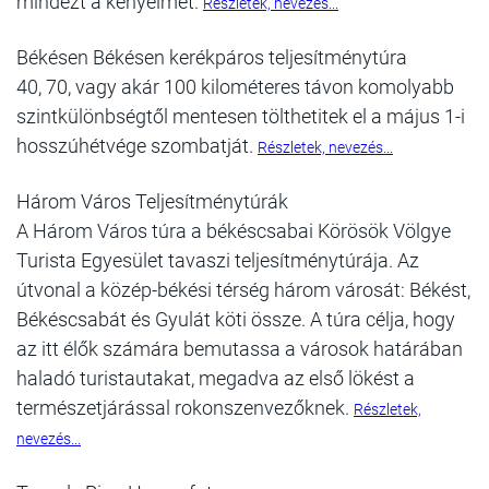
mindezt a kényelmet.
Részletek, nevezés...
Békésen Békésen kerékpáros teljesítménytúra
40, 70, vagy akár 100 kilométeres távon komolyabb
szintkülönbségtől mentesen tölthetitek el a május 1-i
hosszúhétvége szombatját.
Részletek, nevezés...
Három Város Teljesítménytúrák
A Három Város túra a békéscsabai Körösök Völgye
Turista Egyesület tavaszi teljesítménytúrája. Az
útvonal a közép-békési térség három városát: Békést,
Békéscsabát és Gyulát köti össze. A túra célja, hogy
az itt élők számára bemutassa a városok határában
haladó turistautakat, megadva az első lökést a
természetjárással rokonszenvezőknek.
Részletek,
nevezés...