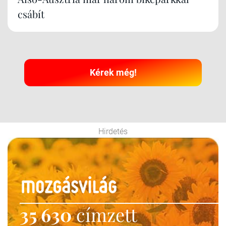
csábít
Kérek még!
Hirdetés
35 630
címzett