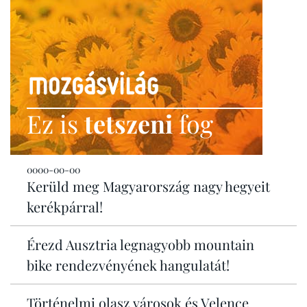
Ez is
tetszeni
fog
0000-00-00
Kerüld meg Magyarország nagy hegyeit
kerékpárral!
Érezd Ausztria legnagyobb mountain
bike rendezvényének hangulatát!
Történelmi olasz városok és Velence