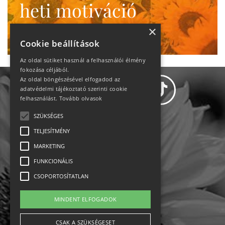
heti motiváció
Ne maradj le!
×
Cookie beállítások
Az oldal sütiket használ a felhasználói élmény
fokozása céljából.
Az oldal böngészésével elfogadod az
adatvédelmi tájékoztató szerinti cookie
felhasználást.
Tovább olvasok
SZÜKSÉGES
Adatvédelem
TELJESÍTMÉNY
MARKETING
Állásajánlatok
FUNKCIONÁLIS
Impresszum-kapcsolat
CSOPORTOSÍTATLAN
Jogi nyilatkozat
MINDENT ELFOGADOK
Rólunk
CSAK A SZÜKSÉGESET