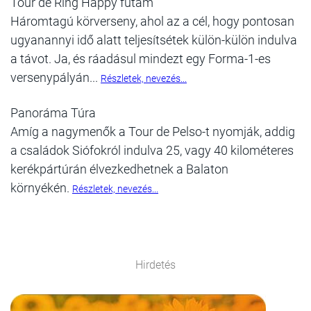
Tour de Ring Happy futam
Háromtagú körverseny, ahol az a cél, hogy pontosan
ugyanannyi idő alatt teljesítsétek külön-külön indulva
a távot. Ja, és ráadásul mindezt egy Forma-1-es
versenypályán...
Részletek, nevezés...
Panoráma Túra
Amíg a nagymenők a Tour de Pelso-t nyomják, addig
a családok Siófokról indulva 25, vagy 40 kilométeres
kerékpártúrán élvezkedhetnek a Balaton
környékén.
Részletek, nevezés...
Hirdetés