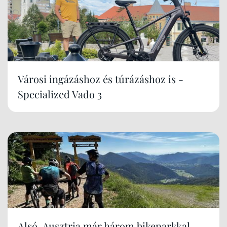
Városi ingázáshoz és túrázáshoz is -
Specialized Vado 3
Alsó-Ausztria már három bikeparkkal