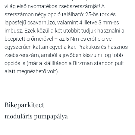
világ első nyomatékos zsebszerszámját! A
szerszámon négy opció található: 25-ös torx és
laposfejű csavarhúzó, valamint 4 illetve 5 mm-es
imbusz. Ezek közül a két utóbbit tudjuk használni a
beépített erőmérővel – az 5 Nm-es erőt elérve
egyszerűen kattan egyet a kar. Praktikus és hasznos
zsebszerszám, amiből a jövőben készülni fog több
opciós is (már a kiállításon a Birzman standon pult
alatt megnézhető volt).
Bikeparkitect
moduláris pumpapálya