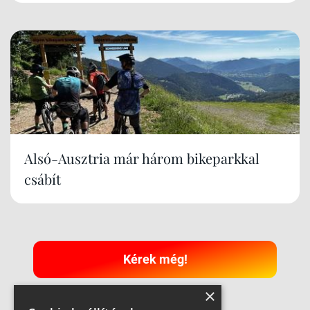
Alsó-Ausztria már három bikeparkkal
csábít
Kérek még!
×