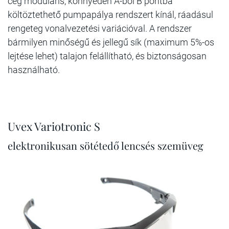
cég moduláris, könnyedén A-ból B pontba
költöztethető pumpapálya rendszert kínál, ráadásul
rengeteg vonalvezetési variációval. A rendszer
bármilyen minőségű és jellegű sík (maximum 5%-os
lejtése lehet) talajon felállítható, és biztonságosan
használható.
Uvex Variotronic S
elektronikusan sötétedő lencsés szemüveg