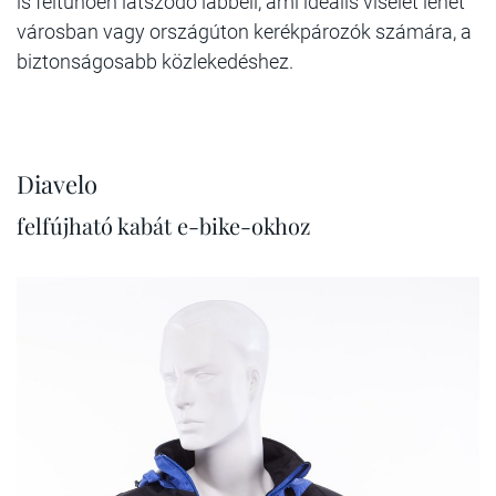
is feltűnően látszódó lábbeli, ami ideális viselet lehet
városban vagy országúton kerékpározók számára, a
biztonságosabb közlekedéshez.
Diavelo
felfújható kabát e-bike-okhoz