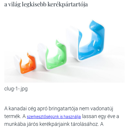
a világ legkisebb kerékpártartója
clug-1-.jpg
A kanadai cég apró bringatartója nem vadonatúj
termék. A
lassan egy éve a
szerkesztőségünk is használja
munkába járós kerékpárjaink tárolásához. A