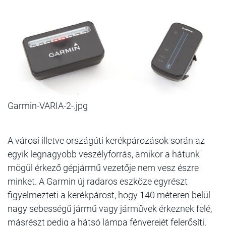
Garmin-VARIA-2-.jpg
A városi illetve országúti kerékpározások során az
egyik legnagyobb veszélyforrás, amikor a hátunk
mögül érkező gépjármű vezetője nem vesz észre
minket. A Garmin új radaros eszköze egyrészt
figyelmezteti a kerékpárost, hogy 140 méteren belül
nagy sebességű jármű vagy járművek érkeznek felé,
másrészt pedig a hátsó lámpa fényerejét felerősíti,