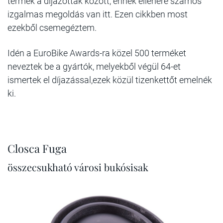
termék a díjazottak között, ennek ellenére számos
izgalmas megoldás van itt. Ezen cikkben most
ezekből csemegéztem.
Idén a EuroBike Awards-ra közel 500 terméket
neveztek be a gyártók, melyekből végül 64-et
ismertek el díjazással,ezek közül tizenkettőt emelnék
ki.
Closca Fuga
összecsukható városi bukósisak