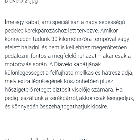
Diavelo-2-.jpg
Íme egy kabát, ami speciálisan a nagy sebességű
pedelec kerékpározáshoz lett tervezve. Amikor
könnyedén tudunk 30 kilométer/óra tempóval vagy
efelett haladni, és nem is kell ehhez megerőltetően
pedálozni, fontos a megfelelő ruházat – akár csak a
motorozás során. A Diavelo kabátjának
különlegességét a felfújható mellkas és hátrész adja,
mely extra légrétegének köszönhetően plusz
hőszigetelő réteget biztosít viselője számára. Ha
pedig leszállunk a kerékpárról, akkor csak leengedjük,
és könnyedén összehajtogathatjuk kicsire.