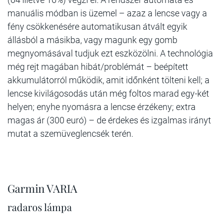
manuális módban is üzemel – azaz a lencse vagy a
fény csökkenésére automatikusan átvált egyik
állásból a másikba, vagy magunk egy gomb
megnyomásával tudjuk ezt eszközölni. A technológia
még rejt magában hibát/problémát – beépített
akkumulátorról működik, amit időnként tölteni kell; a
lencse kivilágosodás után még foltos marad egy-két
helyen; enyhe nyomásra a lencse érzékeny; extra
magas ár (300 euró) – de érdekes és izgalmas irányt
mutat a szemüveglencsék terén.
Garmin VARIA
radaros lámpa