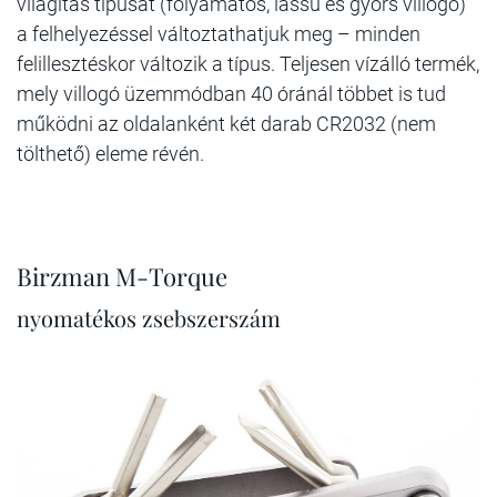
világítás típusát (folyamatos, lassú és gyors villogó)
a felhelyezéssel változtathatjuk meg – minden
felillesztéskor változik a típus. Teljesen vízálló termék,
mely villogó üzemmódban 40 óránál többet is tud
működni az oldalanként két darab CR2032 (nem
tölthető) eleme révén.
Birzman M-Torque
nyomatékos zsebszerszám