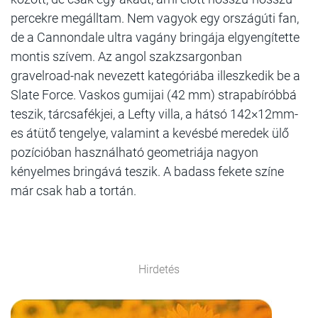
percekre megálltam. Nem vagyok egy országúti fan,
de a Cannondale ultra vagány bringája elgyengítette
montis szívem. Az angol szakzsargonban
gravelroad-nak nevezett kategóriába illeszkedik be a
Slate Force. Vaskos gumijai (42 mm) strapabíróbbá
teszik, tárcsafékjei, a Lefty villa, a hátsó 142×12mm-
es átütő tengelye, valamint a kevésbé meredek ülő
pozícióban használható geometriája nagyon
kényelmes bringává teszik. A badass fekete színe
már csak hab a tortán.
Hirdetés