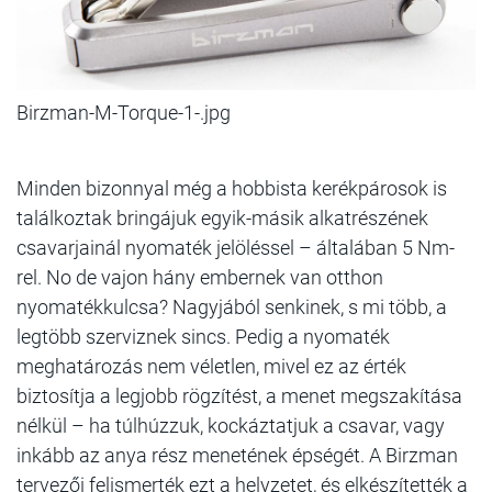
Birzman-M-Torque-1-.jpg
Minden bizonnyal még a hobbista kerékpárosok is
találkoztak bringájuk egyik-másik alkatrészének
csavarjainál nyomaték jelöléssel – általában 5 Nm-
rel. No de vajon hány embernek van otthon
nyomatékkulcsa? Nagyjából senkinek, s mi több, a
legtöbb szerviznek sincs. Pedig a nyomaték
meghatározás nem véletlen, mivel ez az érték
biztosítja a legjobb rögzítést, a menet megszakítása
nélkül – ha túlhúzzuk, kockáztatjuk a csavar, vagy
inkább az anya rész menetének épségét. A Birzman
tervezői felismerték ezt a helyzetet, és elkészítették a