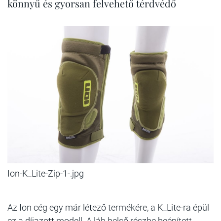
könnyű és gyorsan felvehető térdvédő
Ion-K_Lite-Zip-1-.jpg
Az Ion cég egy már létező termékére, a K_Lite-ra épül
ez a díjazott modell. A láb belső részbe beépített