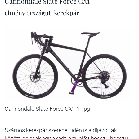
Cannondale Slate Force CX1
élmény országúti kerékpár
Cannondale-Slate-Force-CX1-1-.jpg
Számos kerékpár szerepelt idén is a díjazottak
között, de csak egy akadt, ami előtt hosszú-hosszú