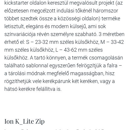
kickstarter oldalon keresztül megvalósult projekt (az
előzetesen megcélzott indulási tőkénél háromszor
többet szedtek össze a közösségi oldalon) terméke
letisztult, elegáns és modern külsejű, ami sok
színvariációja révén személyre szabható. 3 méretben
érhető el: S – 23-32 mm széles külsőkhöz, M – 33-42
mm széles külsőkhöz, L – 43-62 mm széles
külsőkhöz. A tartó könnyen, a termék csomagolásán
található sablonnal egyszerűen felrögzítjük a falra –
a tárolási módnak megfelelő magasságban, hisz
rögzíthetjük vele kerékpárunk két keréken, vagy a
hátsó kerékre felállítva is.
Ion K_Lite Zip