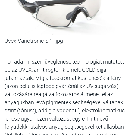
Uvex-Variotronic-S-1-.jpg
Forradalmi szemüveglencse technológiát mutatott
be az UVEX, amit rögtön kiemelt, GOLD díjjal
jutalmaztak. Míg a fotokromatikus lencsék a fény
(azon belül is legtöbb gyártónál az UV sugárzás)
változására reagálva fokozatos átmenettel az
anyagukban levő pigmentek segítségével váltanak
színt (tónust), addig a vadonatúj elektrokromatikus
lencse ugyan ezen változást egy e-Tint nevű
folyadékkristályos anyag segítségével két állásban
(64 illetve 16%) végzi el. A rendszer automata és