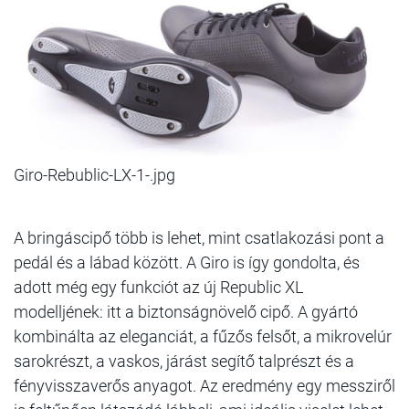
Giro-Rebublic-LX-1-.jpg
A bringáscipő több is lehet, mint csatlakozási pont a
pedál és a lábad között. A Giro is így gondolta, és
adott még egy funkciót az új Republic XL
modelljének: itt a biztonságnövelő cipő. A gyártó
kombinálta az eleganciát, a fűzős felsőt, a mikrovelúr
sarokrészt, a vaskos, járást segítő talprészt és a
fényvisszaverős anyagot. Az eredmény egy messziről