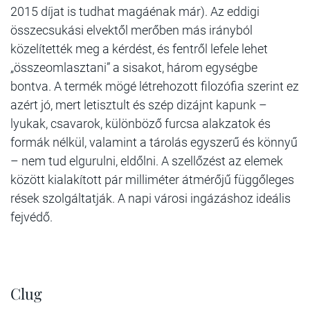
2015 díjat is tudhat magáénak már). Az eddigi
összecsukási elvektől merőben más irányból
közelítették meg a kérdést, és fentről lefele lehet
„összeomlasztani” a sisakot, három egységbe
bontva. A termék mögé létrehozott filozófia szerint ez
azért jó, mert letisztult és szép dizájnt kapunk –
lyukak, csavarok, különböző furcsa alakzatok és
formák nélkül, valamint a tárolás egyszerű és könnyű
– nem tud elgurulni, eldőlni. A szellőzést az elemek
között kialakított pár milliméter átmérőjű függőleges
rések szolgáltatják. A napi városi ingázáshoz ideális
fejvédő.
Clug