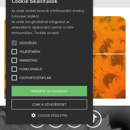
Cookie beállítások
Az oldal sütiket használ a felhasználói élmény
Hirdetés
fokozása céljából.
Az oldal böngészésével elfogadod az
adatvédelmi tájékoztató szerinti cookie
felhasználást.
Tovább olvasok
SZÜKSÉGES
TELJESÍTMÉNY
35 630
címzett
MARKETING
heti motiváció
FUNKCIONÁLIS
CSOPORTOSÍTATLAN
Ne maradj le!
MINDENT ELFOGADOK
CSAK A SZÜKSÉGESET
COOKIE RÉSZLETEK