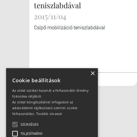
teniszlabdával
2015/11/04
Csípő mobilizáció teniszlabdával
×
#futás
#kerékpár
Cookie beállítások
Az oldal sütiket használ a felhasználói élmény
fokozása céljából.
Az oldal böngészésével elfogadod az
adatvédelmi tájékoztató szerinti cookie
felhasználást.
Tovább olvasok
SZÜKSÉGES
TELJESÍTMÉNY