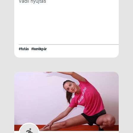
Vádli nyújtás
#futás
#kerékpár