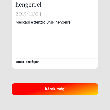
hengerrel
2015/11/04
Mellkasi extenzió SMR hengerrel
#futás
#kerékpár
Kérek még!