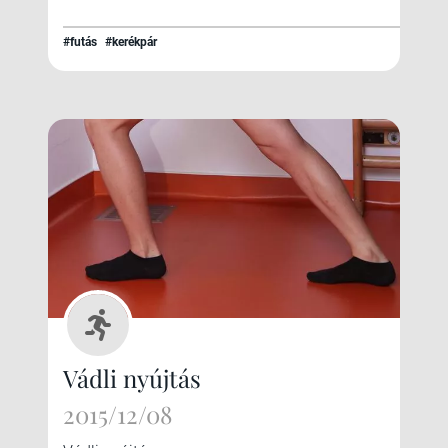
#futás
#kerékpár
Vádli nyújtás
2015/12/08