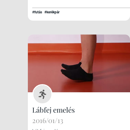
#futás
#kerékpár
Lábfej emelés
2016/01/13