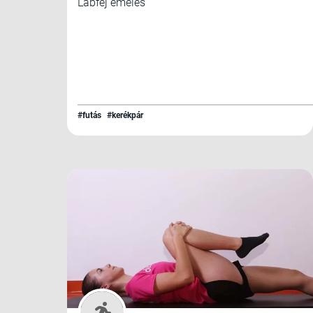
Lábfej emelés
#futás
#kerékpár