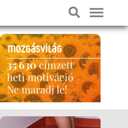
35 630
címzett
heti motiváció
Ne maradj le!