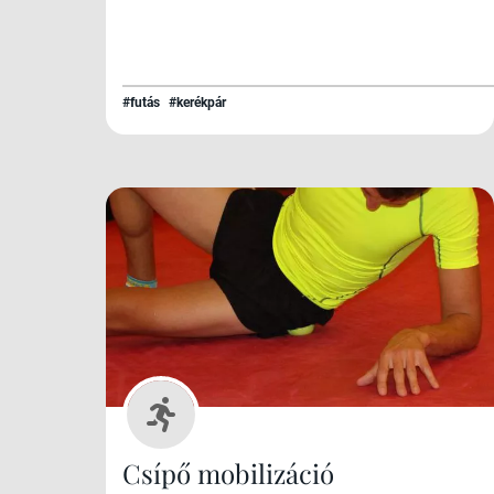
#futás
#kerékpár
Csípő mobilizáció