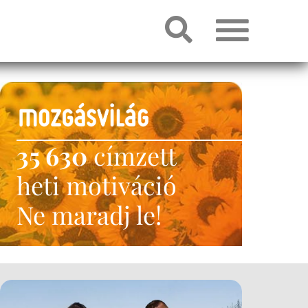
35 630
címzett
heti motiváció
Ne maradj le!