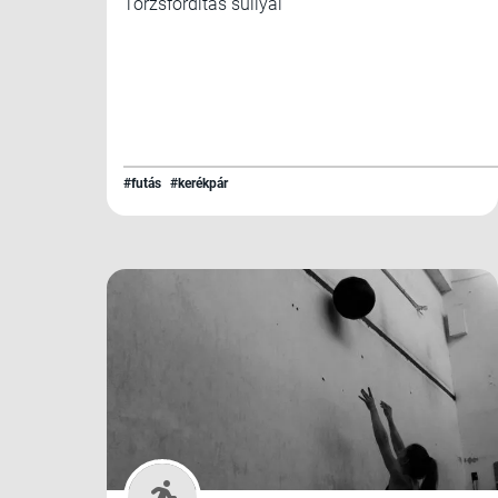
Törzsfordítás súllyal
#futás
#kerékpár