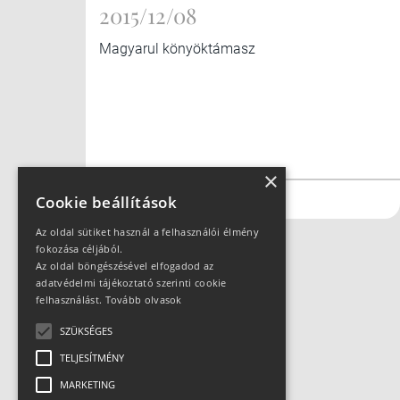
2015/12/08
Magyarul könyöktámasz
×
#futás
#kerékpár
Cookie beállítások
Az oldal sütiket használ a felhasználói élmény
fokozása céljából.
Az oldal böngészésével elfogadod az
adatvédelmi tájékoztató szerinti cookie
felhasználást.
Tovább olvasok
SZÜKSÉGES
TELJESÍTMÉNY
MARKETING