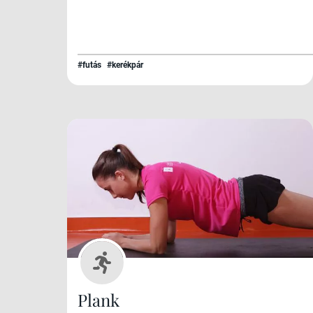
#futás
#kerékpár
Plank