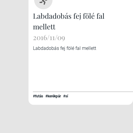
Labdadobás fej fölé fal
mellett
2016/11/09
Labdadobás fej fölé fal mellett
#futás
#kerékpár
#sí