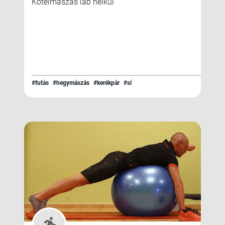
Kötélmászás láb nélkül
#futás
#hegymászás
#kerékpár
#sí