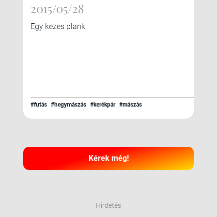
2015/05/28
Egy kezes plank
#futás
#hegymászás
#kerékpár
#mászás
Kérek még!
Hirdetés