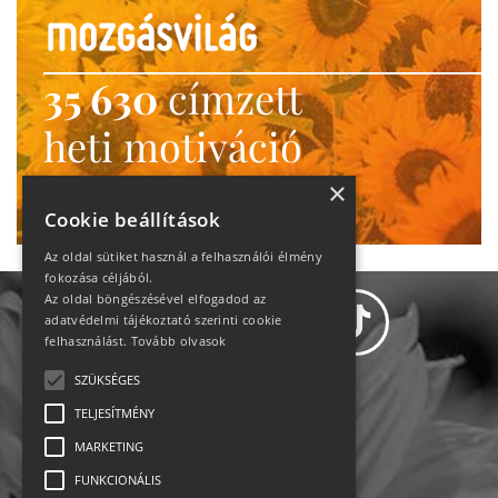
35 630
címzett
heti motiváció
Ne maradj le!
×
Cookie beállítások
Az oldal sütiket használ a felhasználói élmény
fokozása céljából.
Az oldal böngészésével elfogadod az
adatvédelmi tájékoztató szerinti cookie
felhasználást.
Tovább olvasok
SZÜKSÉGES
Adatvédelem
TELJESÍTMÉNY
MARKETING
Állásajánlatok
FUNKCIONÁLIS