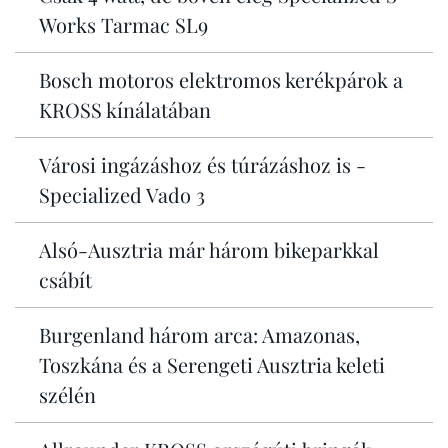
Works Tarmac SL9
Bosch motoros elektromos kerékpárok a
KROSS kínálatában
Városi ingázáshoz és túrázáshoz is -
Specialized Vado 3
Alsó-Ausztria már három bikeparkkal
csábít
Burgenland három arca: Amazonas,
Toszkána és a Serengeti Ausztria keleti
szélén