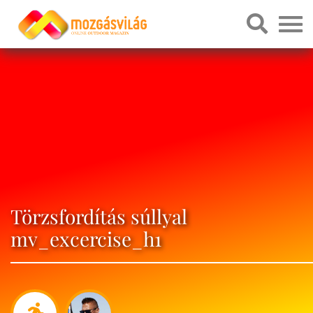
Törzsfordítás súllyal
mv_excercise_h1