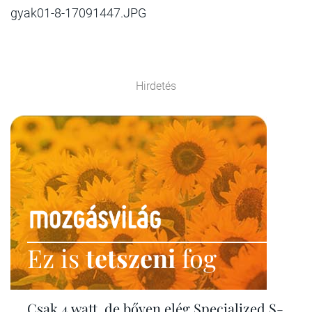
gyak01-8-17091447.JPG
Hirdetés
Ez is
tetszeni
fog
Csak 4 watt, de bőven elég Specialized S-