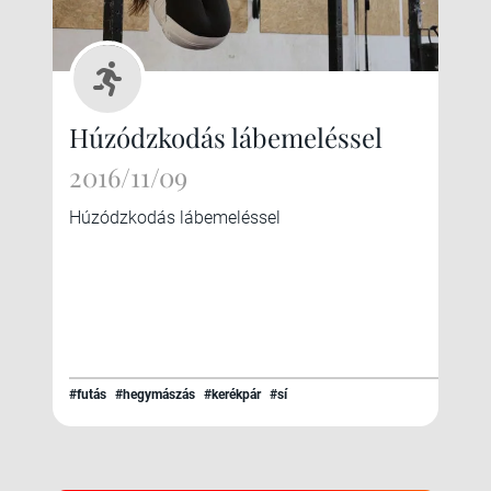
Húzódzkodás lábemeléssel
2016/11/09
Húzódzkodás lábemeléssel
#futás
#hegymászás
#kerékpár
#sí