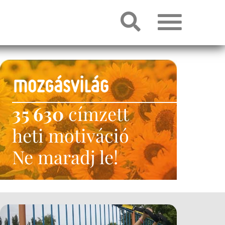
35 630
címzett
heti motiváció
Ne maradj le!