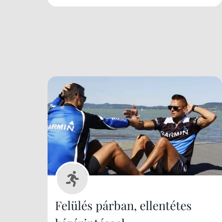
Felülés párban, ellentétes