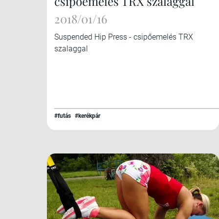
csipőemelés TRX szalaggal
2018/01/16
Suspended Hip Press - csipőemelés TRX
szalaggal
#futás
#kerékpár