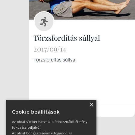
Törzsfordítás súllyal
2017/09/14
Törzsfordítás súllyal
×
#futás
#kerékpár
Cookie beállítások
Az oldal sütiket használ a felhasználói élmény
fokozása céljából.
Az oldal böngészésével elfogadod az