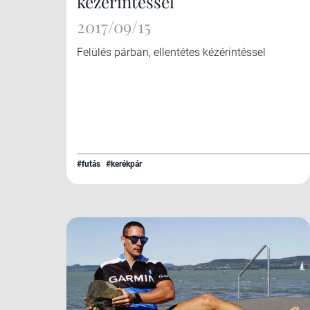
kézérintéssel
2017/09/15
Felülés párban, ellentétes kézérintéssel
#futás
#kerékpár