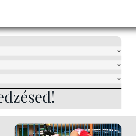
edzésed!