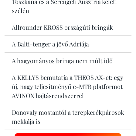
Toszkána és a Serengeti Ausztria keleti
szélén
Allrounder KROSS országúti bringák
A Balti-tenger a jövő Adriája
A hagyományos bringa nem múlt idő
A KELLYS bemutatja a THEOS AX-et: egy
új, nagy teljesítményű e-MTB platformot
AVINOX hajtásrendszerrel
Donovaly mostantól a terepkerékpárosok
mekkája is