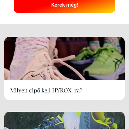
Kérek még!
Milyen cipő kell HYROX-ra?