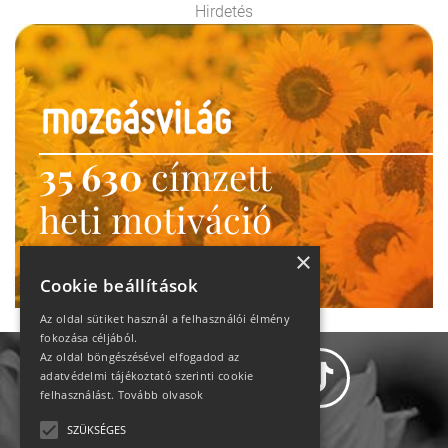
Hirdetés
35 630
címzett
heti motiváció
Ne maradj le!
×
Cookie beállítások
Az oldal sütiket használ a felhasználói élmény
fokozása céljából.
Az oldal böngészésével elfogadod az
adatvédelmi tájékoztató szerinti cookie
felhasználást.
Tovább olvasok
SZÜKSÉGES