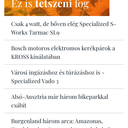
Ez is
tetszeni
fog
Csak 4 watt, de bőven elég Specialized S-
Works Tarmac SL9
Bosch motoros elektromos kerékpárok a
KROSS kínálatában
Városi ingázáshoz és túrázáshoz is -
Specialized Vado 3
Alsó-Ausztria már három bikeparkkal
csábít
Burgenland három arca: Amazonas,