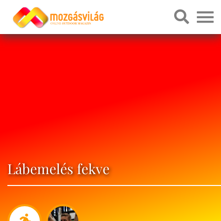
Lábemelés fekve