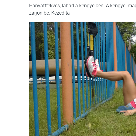
Hanyattfekvés, lábad a kengyelben. A kengyel mag
zárjon be. Kezed ta