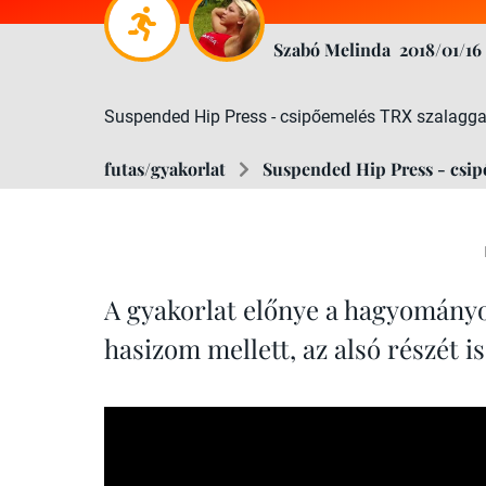
Szabó Melinda
2018/01/16
Suspended Hip Press - csipőemelés TRX szalagga
futas/gyakorlat
Suspended Hip Press - csip
A gyakorlat előnye a hagyományos
hasizom mellett, az alsó részét i