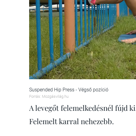
Suspended Hip Press - Végső pozíció
Forrás: Mozgásvilág.hu
A levegőt felemelkedésnél fújd ki,
Felemelt karral nehezebb.