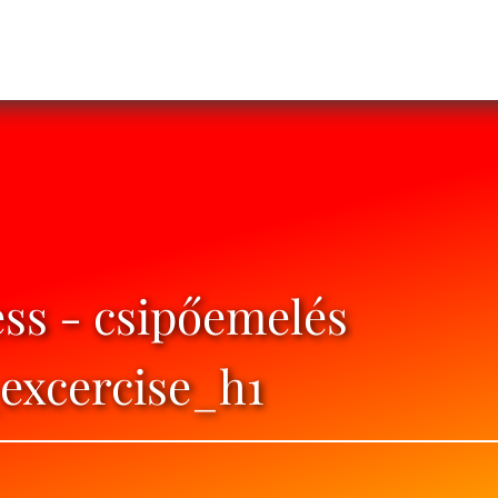
ss - csipőemelés
excercise_h1