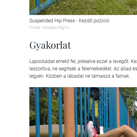
Suspended Hip Press - Kezdő pozíció
Forrás: Mozgásvilág.hu
Gyakorlat
Lapockádat emeld fel, préselve ezzel a levegőt. Kez
leszorítva, ne segítsék a felemelkedést. Az állad 
legyen. Közben a lábadat ne támaszd a falnak.