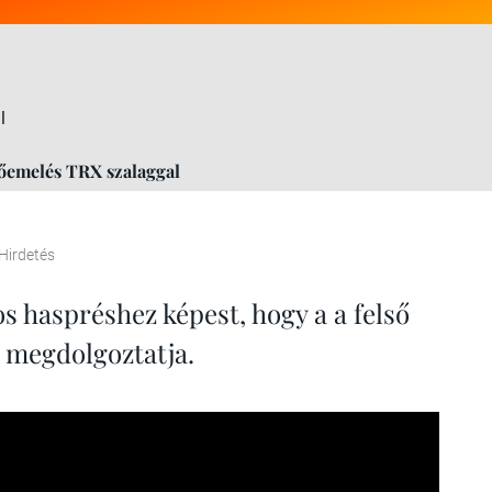
l
őemelés TRX szalaggal
Hirdetés
 haspréshez képest, hogy a a felső
s megdolgoztatja.