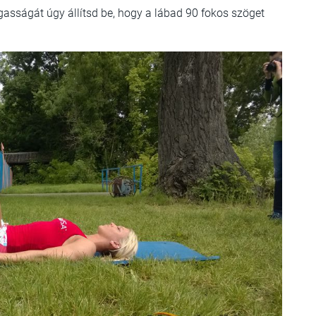
asságát úgy állítsd be, hogy a lábad 90 fokos szöget