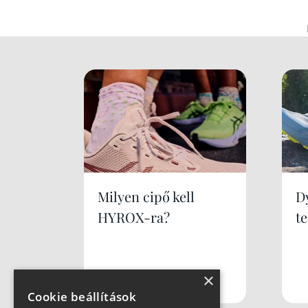
Milyen cipő kell
Dy
HYROX-ra?
te
×
Cookie beállítások