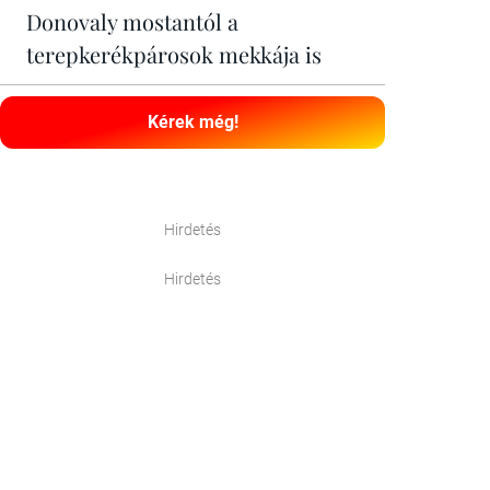
Donovaly mostantól a
terepkerékpárosok mekkája is
Kérek még!
Hirdetés
Hirdetés