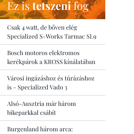
Ez is
tetszeni
fog
Csak 4 watt, de bőven elég
Specialized S-Works Tarmac SL9
Bosch motoros elektromos
kerékpárok a KROSS kínálatában
Városi ingázáshoz és túrázáshoz
is - Specialized Vado 3
Alsó-Ausztria már három
bikeparkkal csábít
Burgenland három arca: