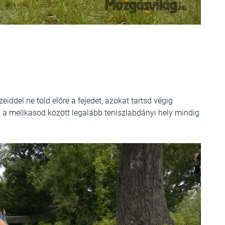
eiddel ne told előre a fejedet, azokat tartsd végig
és a mellkasod között legalább teniszlabdányi hely mindig