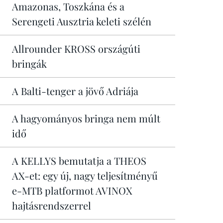
Amazonas, Toszkána és a
Serengeti Ausztria keleti szélén
Allrounder KROSS országúti
bringák
A Balti-tenger a jövő Adriája
A hagyományos bringa nem múlt
idő
A KELLYS bemutatja a THEOS
AX-et: egy új, nagy teljesítményű
e-MTB platformot AVINOX
hajtásrendszerrel