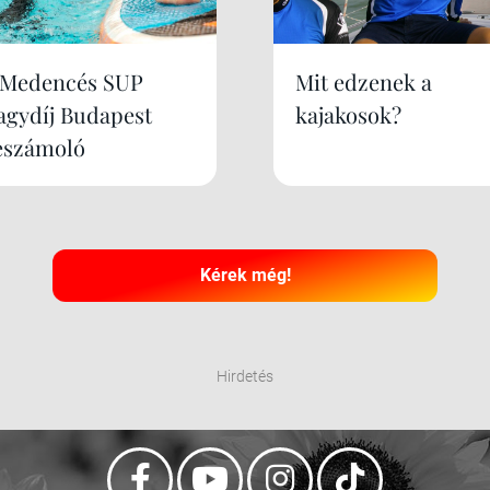
. Medencés SUP
Mit edzenek a
agydíj Budapest
kajakosok?
eszámoló
Kérek még!
Hirdetés