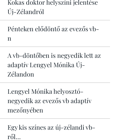
Kokas doktor helyszíni jelentése
Új-Zélandról
Pénteken elődöntő az evezős vb-
n
A vb-döntőben is negyedik lett az
adaptív Lengyel Mónika Új-
Zélandon
Lengyel Mónika helyosztó-
negyedik az evezős vb adaptív
mezőnyében
Egy kis színes az új-zélandi vb-
ről…