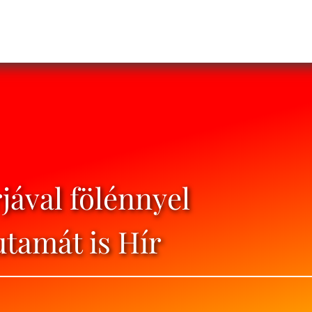
jával fölénnyel
utamát is Hír