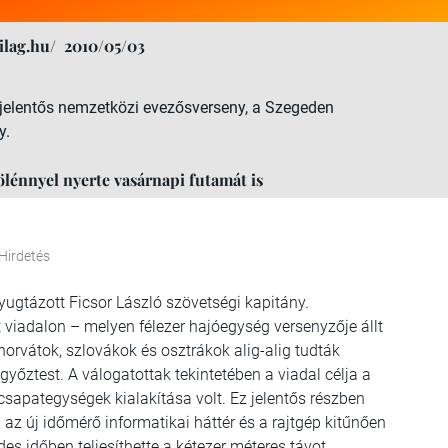
lag.hu/
2010/05/03
, jelentős nemzetközi evezősverseny, a Szegeden
y.
ölénnyel nyerte vasárnapi futamát is
Hirdetés
nyugtázott Ficsor László szövetségi kapitány.
 viadalon – melyen félezer hajóegység versenyzője állt
 horvátok, szlovákok és osztrákok alig-alig tudták
őztest. A válogatottak tekintetében a viadal célja a
csapategységek kialakítása volt. Ez jelentős részben
, az új időmérő informatikai háttér és a rajtgép kitűnően
es időben teljesíthette a kétezer méteres távot.