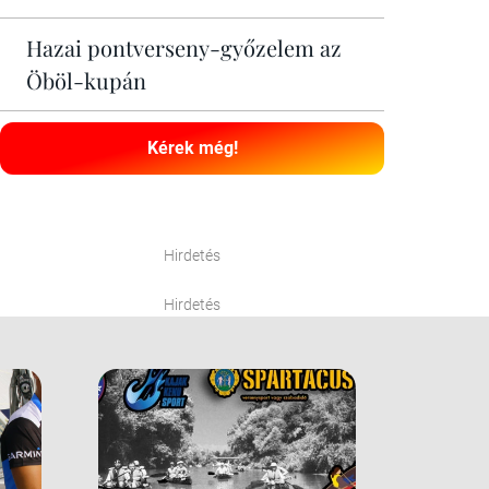
Hazai pontverseny-győzelem az
Öböl-kupán
Kérek még!
Hirdetés
Hirdetés