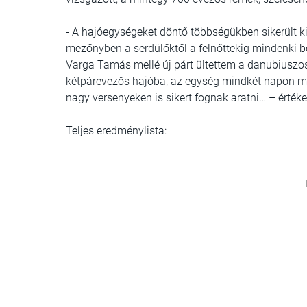
- A hajóegységeket döntő többségükben sikerült k
mezőnyben a serdülőktől a felnőttekig mindenki bec
Varga Tamás mellé új párt ültettem a danubiusz
kétpárevezős hajóba, az egység mindkét napon me
nagy versenyeken is sikert fognak aratni… – értékel
Teljes eredménylista: