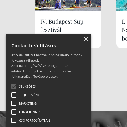
IV. Budapest Sup
I
fesztivál
N
×
b
Cookie beállítások
Az oldal sütiket használ a felhasználói élmény
fokozása céljából.
Az oldal böngészésével elfogadod az
adatvédelmi tájékoztató szerinti cookie
felhasználást.
Tovább olvasok
SZÜKSÉGES
TELJESÍTMÉNY
MARKETING
FUNKCIONÁLIS
CSOPORTOSÍTATLAN