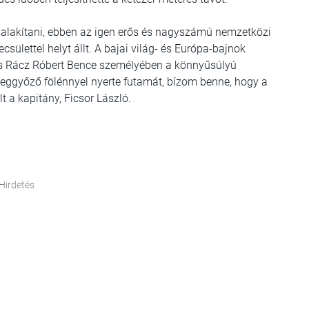
ialakítani, ebben az igen erős és nagyszámú nemzetközi
sülettel helyt állt. A bajai világ- és Európa-bajnok
os Rácz Róbert Bence személyében a könnyűsúlyú
ggyőző fölénnyel nyerte futamát, bízom benne, hogy a
t a kapitány, Ficsor László.
Hirdetés