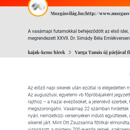
Mozgásvilág.hu;http://www.mozgasvi
A vasárnapi futamokkal befejeződött az első idei
megrendezett XXVII. Dr. Simády Béla Emlékversen
kajak-kenu/hirek
Varga Tamás új párjával f
Az előző napi sikerek után ezúttal is elégedetten 
Az augusztusi, egyetemi vb főpróbájaként jegyzett
rajthoz – a hazai evezősöket, a jelenlévő szerbek,
megszorongatni. Vasárnap 22 számban hirdettek gy
nyári, nemzetközi versenyeken induló együttesek, 
sikerrel járt. Mint Ott Zsuzsanna főtitkár elmondta
vizsgázott, a mintegy 700 evezős remek, szélcsend