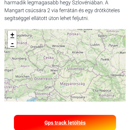
harmadik legmagasabb hegy Szlovéniában. A
Mangart csúcsára 2 via ferrátán és egy drótköteles
segítséggel ellátott úton lehet feljutni.
+
-
Gps track letöltés