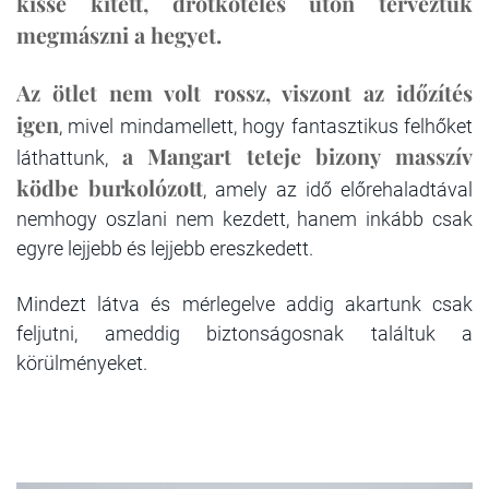
kissé kitett, drótköteles úton terveztük
megmászni a hegyet.
Az ötlet nem volt rossz, viszont az időzítés
igen
, mivel mindamellett, hogy fantasztikus felhőket
a Mangart teteje bizony masszív
láthattunk,
ködbe burkolózott
, amely az idő előrehaladtával
nemhogy oszlani nem kezdett, hanem inkább csak
egyre lejjebb és lejjebb ereszkedett.
Mindezt látva és mérlegelve addig akartunk csak
feljutni, ameddig biztonságosnak találtuk a
körülményeket.