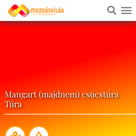
Mangart (majdnem) csúcstúra
Túra