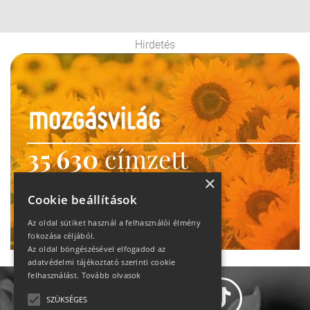
Hirdetés
35 630
címzett
heti motiváció
×
Cookie beállítások
Ne maradj le!
Az oldal sütiket használ a felhasználói élmény
fokozása céljából.
Az oldal böngészésével elfogadod az
adatvédelmi tájékoztató szerinti cookie
felhasználást.
Tovább olvasok
SZÜKSÉGES