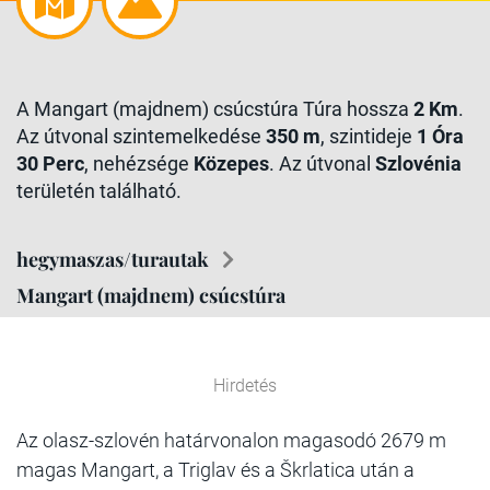
A Mangart (majdnem) csúcstúra Túra hossza
2 Km
.
Az útvonal szintemelkedése
350 m
, szintideje
1 Óra
30 Perc
, nehézsége
Közepes
. Az útvonal
Szlovénia
területén található.
hegymaszas/turautak
Mangart (majdnem) csúcstúra
Hirdetés
Az olasz-szlovén határvonalon magasodó 2679 m
magas Mangart, a Triglav és a Škrlatica után a