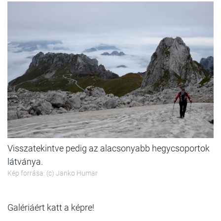
Visszatekintve pedig az alacsonyabb hegycsoportok
látványa.
Kép forrása: (c) Janko Humar
Galériáért katt a képre!