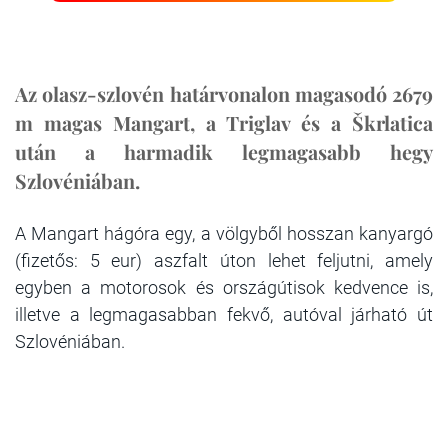
Az olasz-szlovén határvonalon magasodó 2679
m magas Mangart, a Triglav és a Škrlatica
után a harmadik legmagasabb hegy
Szlovéniában.
A Mangart hágóra egy, a völgyből hosszan kanyargó
(fizetős: 5 eur) aszfalt úton lehet feljutni, amely
egyben a motorosok és országútisok kedvence is,
illetve a legmagasabban fekvő, autóval járható út
Szlovéniában.