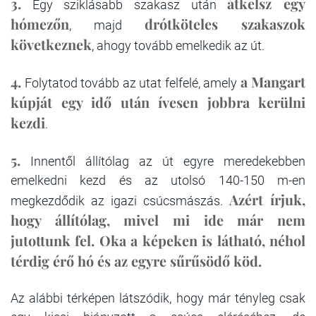
3.
átkelsz egy
Egy sziklásabb szakasz után
hómezőn
drótköteles szakaszok
, majd
következnek
, ahogy tovább emelkedik az út.
4.
a Mangart
Folytatod tovább az utat felfelé, amely
kúpját egy idő után ívesen jobbra kerülni
kezdi
.
5.
Innentől állítólag az út egyre meredekebben
emelkedni kezd és az utolsó 140-150 m-en
Azért írjuk,
megkezdődik az igazi csúcsmászás.
hogy állítólag, mivel mi ide már nem
jutottunk fel. Oka a képeken is látható, néhol
térdig érő hó és az egyre sűrűsödő köd.
Az alábbi térképen látszódik, hogy már tényleg csak