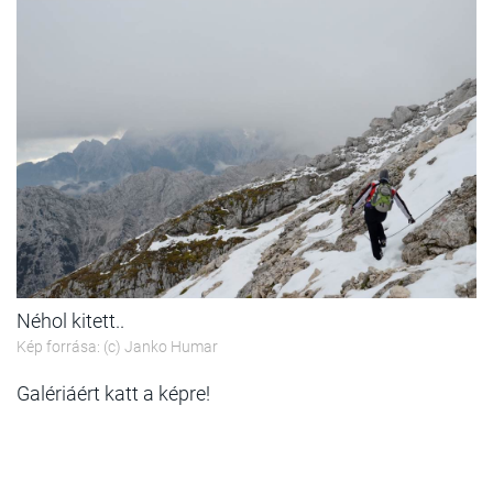
Néhol kitett..
Kép forrása: (c) Janko Humar
Galériáért katt a képre!