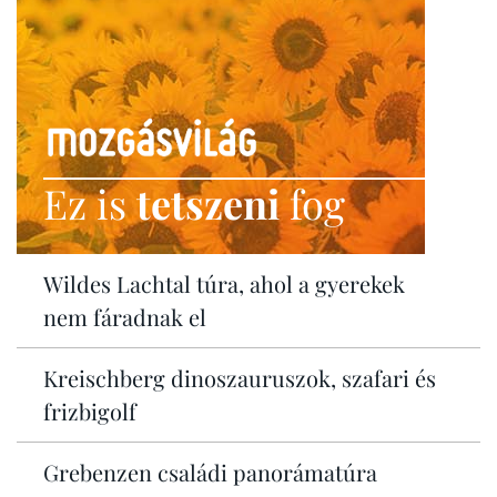
Ez is
tetszeni
fog
Wildes Lachtal túra, ahol a gyerekek
nem fáradnak el
Kreischberg dinoszauruszok, szafari és
frizbigolf
Grebenzen családi panorámatúra