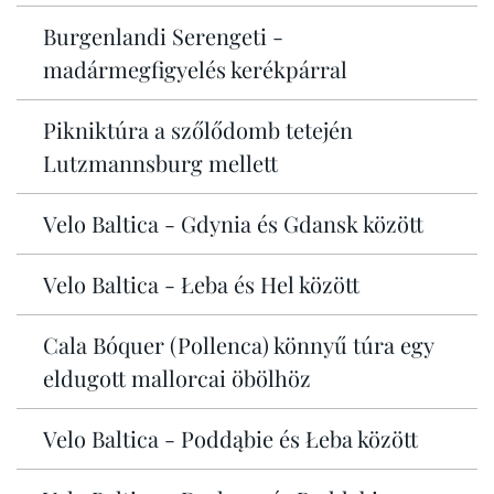
Burgenlandi Serengeti -
madármegfigyelés kerékpárral
Pikniktúra a szőlődomb tetején
Lutzmannsburg mellett
Velo Baltica - Gdynia és Gdansk között
Velo Baltica - Łeba és Hel között
Cala Bóquer (Pollenca) könnyű túra egy
eldugott mallorcai öbölhöz
Velo Baltica - Poddąbie és Łeba között