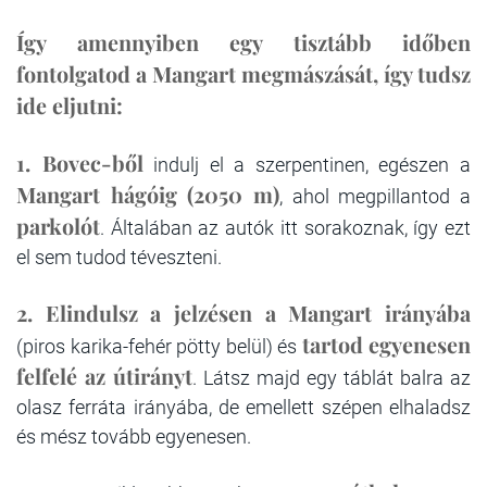
Így amennyiben egy tisztább időben
fontolgatod a Mangart megmászását, így tudsz
ide eljutni:
1. Bovec-ből
indulj el a szerpentinen, egészen a
Mangart hágóig (2050 m)
, ahol megpillantod a
parkolót
. Általában az autók itt sorakoznak, így ezt
el sem tudod téveszteni.
2. Elindulsz a jelzésen a Mangart irányába
tartod egyenesen
(piros karika-fehér pötty belül) és
felfelé az útirányt
. Látsz majd egy táblát balra az
olasz ferráta irányába, de emellett szépen elhaladsz
és mész tovább egyenesen.