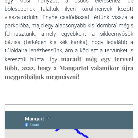
egy kicsi hiányzott a csúcs eléréséhez, de
bölcsebbnek találtuk ilyen körülmények között
visszafordulni. Enyhe csalódással tértünk vissza a
parkolóba, majd egy alacsonyabb kis "dombra" mégis
felmásztunk, amely egyébként a siklóernyősök
bázisa (térképen kis kék karika), hogy legalább a
túloldalra lenézhessünk, ám a köd ezt a tervünket is
maradt még egy tervvel
keresztül húzta.. Így
több, azaz, hogy a Mangartot valamikor újra
megpróbáljuk megmászni!