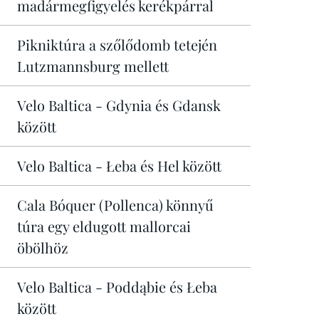
madármegfigyelés kerékpárral
Pikniktúra a szőlődomb tetején
Lutzmannsburg mellett
Velo Baltica - Gdynia és Gdansk
között
Velo Baltica - Łeba és Hel között
Cala Bóquer (Pollenca) könnyű
túra egy eldugott mallorcai
öbölhöz
Velo Baltica - Poddąbie és Łeba
között