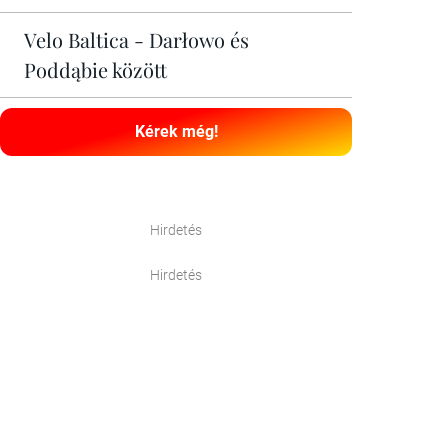
Velo Baltica - Darłowo és
Poddąbie között
Kérek még!
Hirdetés
Hirdetés