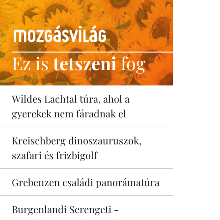
Ez is
tetszeni
fog
Wildes Lachtal túra, ahol a
gyerekek nem fáradnak el
Kreischberg dinoszauruszok,
szafari és frizbigolf
Grebenzen családi panorámatúra
Burgenlandi Serengeti -