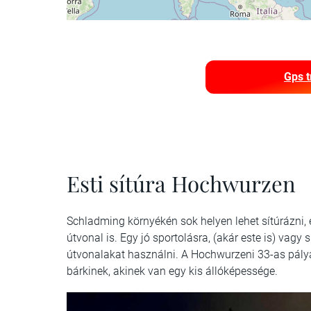
Gps t
Esti sítúra Hochwurzen
Schladming környékén sok helyen lehet sítúrázni, e
útvonal is. Egy jó sportolásra, (akár este is) vagy 
útvonalakat használni. A Hochwurzeni 33-as pálya m
bárkinek, akinek van egy kis állóképessége.