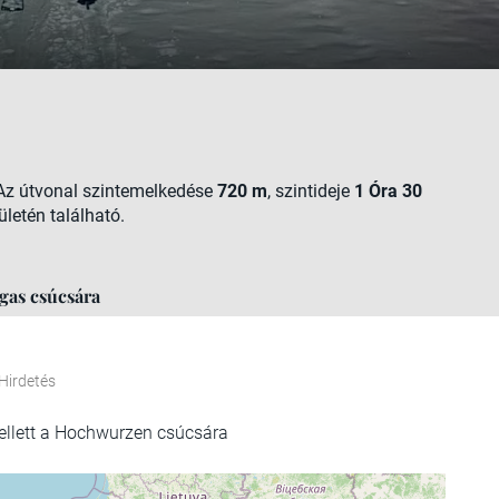
 Az útvonal szintemelkedése
720 m
, szintideje
1 Óra 30
ületén található.
gas csúcsára
Hirdetés
llett a Hochwurzen csúcsára