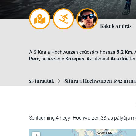
Kakuk András
A Sítúra a Hochwurzen csúcsára hossza
3.2 Km
.
Perc
, nehézsége
Közepes
. Az útvonal
Ausztria
ter
si/turautak
Sítúra a Hochwurzen 1852 m ma
Schladming 4 hegy- Hochwurzen 33-as pályája me
+