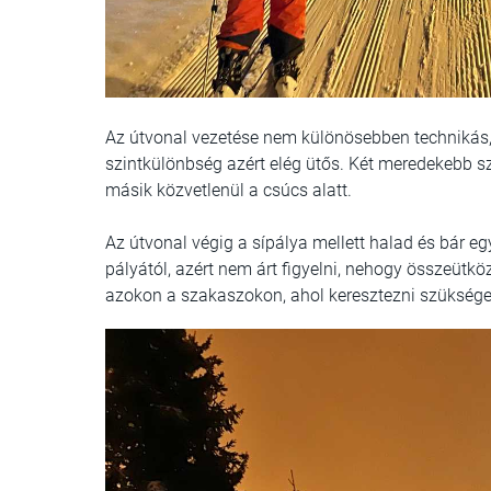
Az útvonal vezetése nem különösebben technikás,
szintkülönbség azért elég ütős. Két meredekebb s
másik közvetlenül a csúcs alatt.
Az útvonal végig a sípálya mellett halad és bár e
pályától, azért nem árt figyelni, nehogy összeütközz
azokon a szakaszokon, ahol keresztezni szüksége