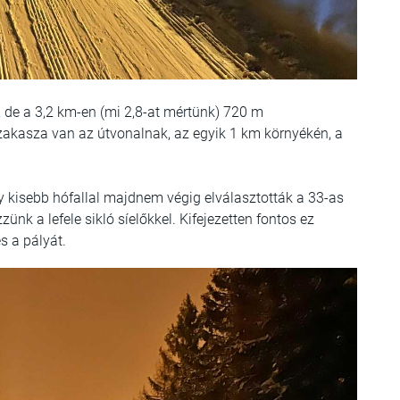
 de a 3,2 km-en (mi 2,8-at mértünk) 720 m
zakasza van az útvonalnak, az egyik 1 km környékén, a
gy kisebb hófallal majdnem végig elválasztották a 33-as
ünk a lefele sikló síelőkkel. Kifejezetten fontos ez
s a pályát.