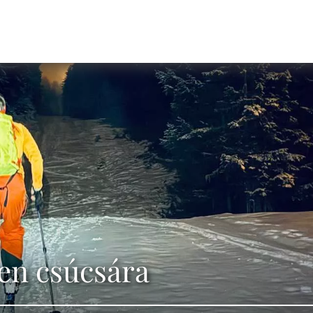
en csúcsára