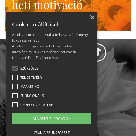
heti motiváció
Ne maradj le!
×
Cookie beállítások
Az oldal sütiket használ a felhasználói élmény
fokozása céljából.
Az oldal böngészésével elfogadod az
adatvédelmi tájékoztató szerinti cookie
felhasználást.
Tovább olvasok
SZÜKSÉGES
Adatvédelem
TELJESÍTMÉNY
MARKETING
Állásajánlatok
FUNKCIONÁLIS
Impresszum-kapcsolat
CSOPORTOSÍTATLAN
Jogi nyilatkozat
MINDENT ELFOGADOK
Rólunk
CSAK A SZÜKSÉGESET