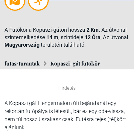
A Futókör a Kopaszi-gáton hossza
2 Km
. Az útvonal
szintemelkedése
14 m
, szintideje
12 Óra
, Az útvonal
Magyarország
területén található.
futas/turautak
Kopaszi-gát futókör
Hirdetés
A Kopaszi gát Hengermalom úti bejáratanál egy
rekortán futópálya is létesült, bár ez egy oda-vissza,
nem túl hosszú szakasz csak. Futásra tejes (fél)kört
ajánlunk.