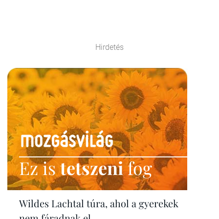
Hirdetés
Ez is
tetszeni
fog
Wildes Lachtal túra, ahol a gyerekek
nem fáradnak el