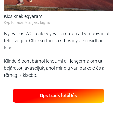
Kicsiknek egyaránt
Kép forrása: Mozgásvilág.hu
Nyilvános WC csak egy van a gáton a Dombóvári út
felőli végén. Öltözködni csak itt vagy a kocsidban
lehet.
Kiinduló pont bárhol lehet, mi a Hengermalom úti
bejáratot javasoljuk, ahol mindig van parkoló és a
tömeg is kisebb.
Gps track letöltés