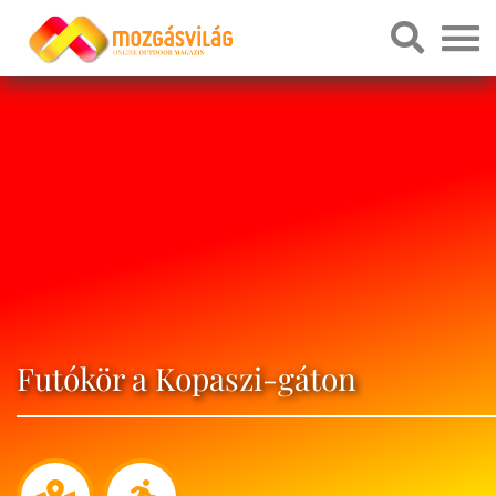
Futókör a Kopaszi-gáton