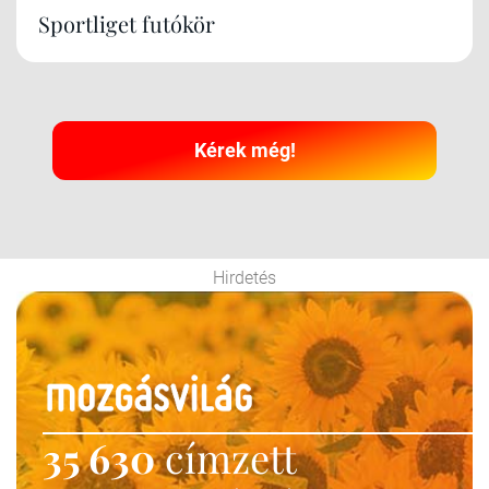
Sportliget futókör
Kérek még!
Hirdetés
35 630
címzett