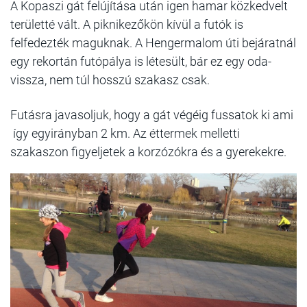
A Kopaszi gát felújítása után igen hamar közkedvelt
területté vált. A piknikezőkön kívül a futók is
felfedezték maguknak. A Hengermalom úti bejáratnál
egy rekortán futópálya is létesült, bár ez egy oda-
vissza, nem túl hosszú szakasz csak.
Futásra javasoljuk, hogy a gát végéig fussatok ki ami
így egyirányban 2 km. Az éttermek melletti
szakaszon figyeljetek a korzózókra és a gyerekekre.