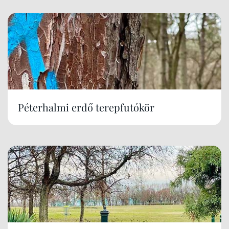
Péterhalmi erdő terepfutókör