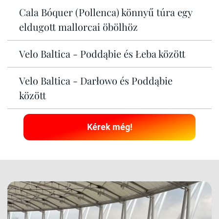
Cala Bóquer (Pollenca) könnyű túra egy
eldugott mallorcai öbölhöz
Velo Baltica - Poddąbie és Łeba között
Velo Baltica - Darłowo és Poddąbie
között
Kérek még!