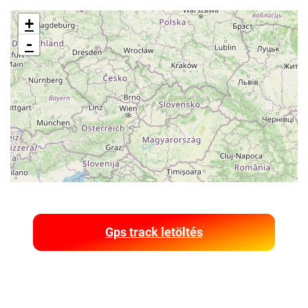
+
-
Gps track letöltés