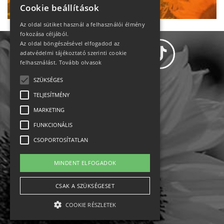
Cookie beállítások
Az oldal sütiket használ a felhasználói élmény
fokozása céljából.
Az oldal böngészésével elfogadod az
adatvédelmi tájékoztató szerinti cookie
felhasználást.
Tovább olvasok
SZÜKSÉGES
Adatvédelem
TELJESÍTMÉNY
MARKETING
Állásajánlatok
FUNKCIONÁLIS
Impresszum-kapcsolat
CSOPORTOSÍTATLAN
Jogi nyilatkozat
MINDENT ELFOGADOK
Rólunk
CSAK A SZÜKSÉGESET
COOKIE RÉSZLETEK
English