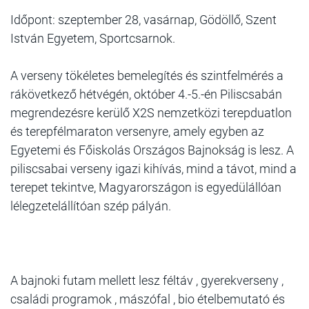
Időpont: szeptember 28, vasárnap, Gödöllő, Szent
István Egyetem, Sportcsarnok.
A verseny tökéletes bemelegítés és szintfelmérés a
rákövetkező hétvégén, október 4.-5.-én Piliscsabán
megrendezésre kerülő X2S nemzetközi terepduatlon
és terepfélmaraton versenyre, amely egyben az
Egyetemi és Főiskolás Országos Bajnokság is lesz. A
piliscsabai verseny igazi kihívás, mind a távot, mind a
terepet tekintve, Magyarországon is egyedülállóan
lélegzetelállítóan szép pályán.
A bajnoki futam mellett lesz féltáv , gyerekverseny ,
családi programok , mászófal , bio ételbemutató és