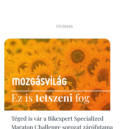
Hirdetés
Ez is
tetszeni
fog
Téged is vár a Bikexpert Specialized
Maraton Challenge sorozat zárófutama