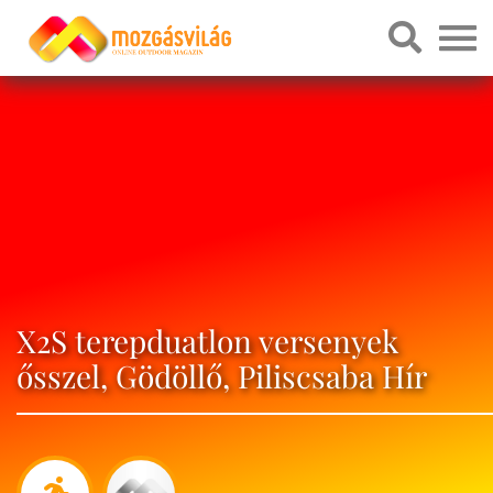
X2S terepduatlon versenyek
ősszel, Gödöllő, Piliscsaba Hír