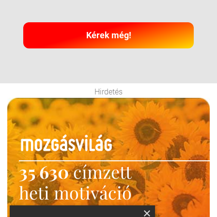
Kérek még!
Hirdetés
35 630
címzett
heti motiváció
Ne maradj le!
×