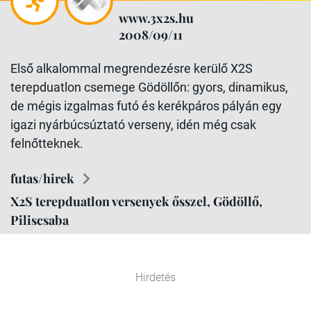
www.3x2s.hu
2008/09/11
Első alkalommal megrendezésre kerülő X2S
terepduatlon csemege Gödöllőn: gyors, dinamikus,
de mégis izgalmas futó és kerékpáros pályán egy
igazi nyárbúcsúztató verseny, idén még csak
felnőtteknek.
futas/hirek
X2S terepduatlon versenyek ősszel, Gödöllő,
Piliscsaba
Hirdetés