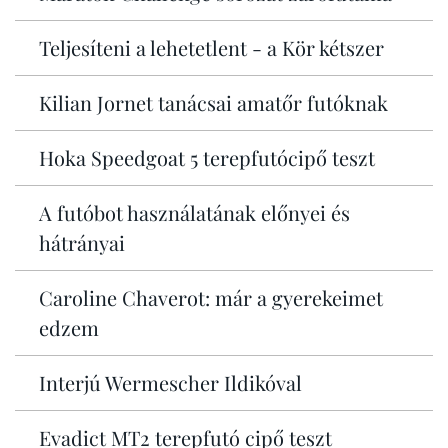
Teljesíteni a lehetetlent - a Kör kétszer
Kilian Jornet tanácsai amatőr futóknak
Hoka Speedgoat 5 terepfutócipő teszt
A futóbot használatának előnyei és
hátrányai
Caroline Chaverot: már a gyerekeimet
edzem
Interjú Wermescher Ildikóval
Evadict MT2 terepfutó cipő teszt