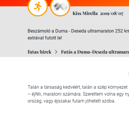
Kiss Mirella
2019/08/07
Beszámoló a Duma - Deseda ultramaraton 252 km ho
extrával futott le!
futas/hirek
Futás a Duma-Deseda ultramara
Talán a társaság kedvéért, talán a szép környeze
– éjféli, maratoni számára. Szerettem volna egy n
ország, vagy éjszakai futam jöhetett szóba.