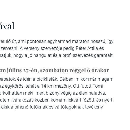
ával
gkerülő út, ami pontosan egyharmad maraton hosszú, így
ervezni. A verseny szervezője pedig Péter Attila és
atjuk, hogy a jó hangulat és a profi szervezés garantált.
 km július 27-én, szombaton reggel 6 órakor
sapatok, és idén a biciklisták. Délben, mikor már magam
, az egykörös, tehát a 14 km mezőny. Ott futott Tomi
rkolhattam neki, mert bizony végig az élen haladva,
dtem, várakozás közben komám lekvárt főzött, és nyert
, akik a pihenő futóknak és váltótagoknak tevékeny