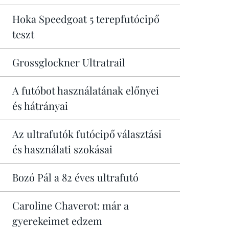
Hoka Speedgoat 5 terepfutócipő
teszt
Grossglockner Ultratrail
A futóbot használatának előnyei
és hátrányai
Az ultrafutók futócipő választási
és használati szokásai
Bozó Pál a 82 éves ultrafutó
Caroline Chaverot: már a
gyerekeimet edzem