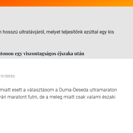
sszú ultratávjáról, melyet teljesítőnk ezúttal egy kis
tonon egy viszontagságos éjszaka után
Hirdetés
t miatt esett a választásom a Duma-Deseda ultramaraton
yári maratont futni, de a meleg miatt csak valami északi