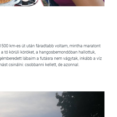
 1500 km-es út után fáradtabb voltam, mintha maratont
 a tó körüli köröket, a hangosbemondóban hallottuk,
Elgémberedett lábaim a futásra nem vágytak, inkább a víz
st csinálni: csobbanni kellett, de azonnal.