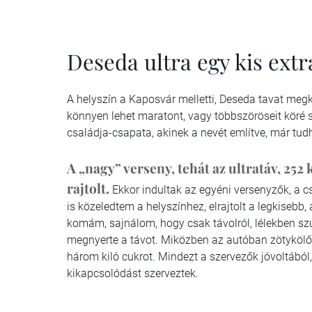
Deseda ultra egy kis extr
A helyszín a Kaposvár melletti, Deseda tavat me
könnyen lehet maratont, vagy többszöröseit köré sz
családja-csapata, akinek a nevét említve, már tudh
A „nagy” verseny, tehát az ultratáv, 252
rajtolt.
Ekkor indultak az egyéni versenyzők, a c
is közeledtem a helyszínhez, elrajtolt a legkisebb
komám, sajnálom, hogy csak távolról, lélekben szu
megnyerte a távot. Miközben az autóban zötykölő
három kiló cukrot. Mindezt a szervezők jóvoltából
kikapcsolódást szerveztek.