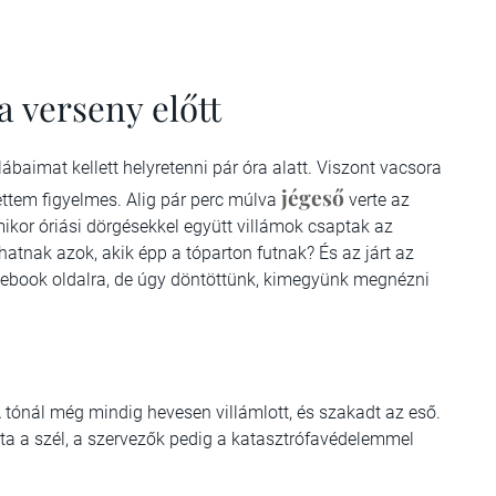
a verseny előtt
baimat kellett helyretenni pár óra alatt. Viszont vacsora
jégeső
lettem figyelmes. Alig pár perc múlva
verte az
mikor óriási dörgésekkel együtt villámok csaptak az
hatnak azok, akik épp a tóparton futnak? És az járt az
cebook oldalra, de úgy döntöttünk, kimegyünk megnézni
. A tónál még mindig hevesen villámlott, és szakadt az eső.
lfújta a szél, a szervezők pedig a katasztrófavédelemmel