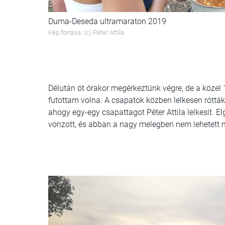
Duma-Deseda ultramaraton 2019
Kép forrása: (c) Péter Attila
Délután öt órakor megérkeztünk végre, de a közel
futottam volna. A csapatok közben lelkesen rótták
ahogy egy-egy csapattagot Péter Attila lelkesít. 
vonzott, és abban a nagy melegben nem lehetett má