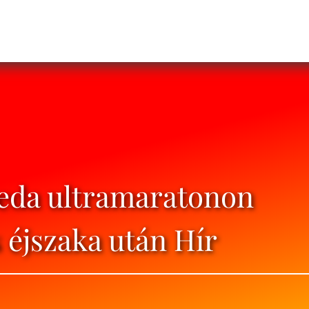
eda ultramaratonon
 éjszaka után Hír