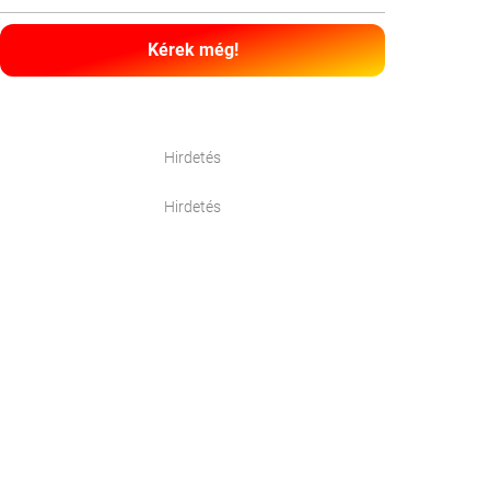
Kérek még!
Hirdetés
Hirdetés