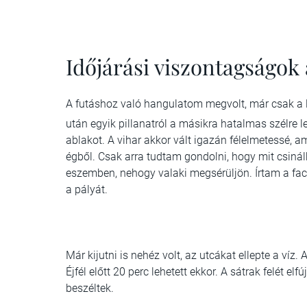
Időjárási viszontagságok 
A futáshoz való hangulatom megvolt, már csak a lá
után egyik pillanatról a másikra hatalmas szélre 
ablakot. A vihar akkor vált igazán félelmetessé, a
égből. Csak arra tudtam gondolni, hogy mit csinál
eszemben, nehogy valaki megsérüljön. Írtam a fa
a pályát.
Már kijutni is nehéz volt, az utcákat ellepte a víz
Éjfél előtt 20 perc lehetett ekkor. A sátrak felét e
beszéltek.