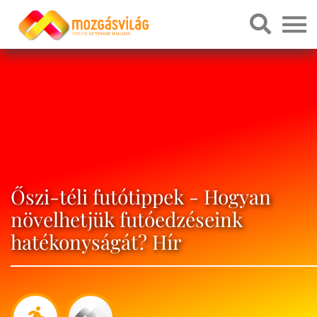
Őszi-téli futótippek - Hogyan
növelhetjük futóedzéseink
hatékonyságát? Hír