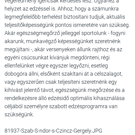
végeredmény igencsak kérdéses lesz. Ugyanez a
helyzet az edzéssel is. Ahhoz, hogy a számunkra
legmegfelelőbb terhelést biztosítani tudjuk, aktuális
teljesítőképességünk pontos ismeretére van szükség.
Akár egészségmegőrző jelleggel sportolunk - fogyni
akarunk, munkavégző képességünket szeretnénk
megújítani -, akár versenyeken állunk rajthoz és az
egyéni csúcsunkat kívánjuk megdönteni, régi
ellenfelünket végre egyszer legyőzni, esetleg
dobogóra állni, elsőként szakítani át a célszalagot,
vagy egyszerűen csak teljesíteni szeretnénk egy
kihívást jelentő távot, egészségünk megőrzése és a
rendelkezésre álló edzésidő optimális kihasználása
céljából személyre szabott edzésprogramra van
szükségünk.
81937-Szab-S-ndor-s-Czincz-Gergely.JPG