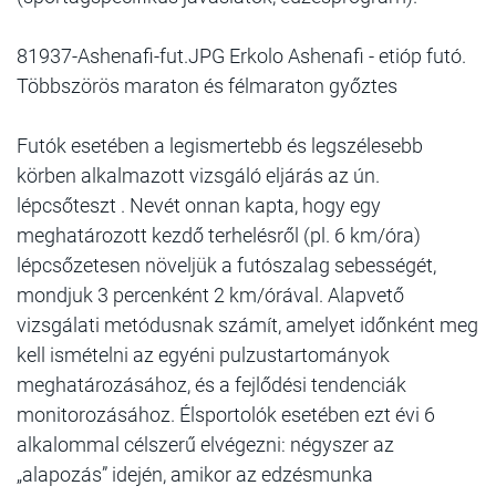
81937-Ashenafi-fut.JPG Erkolo Ashenafi - etióp futó.
Többszörös maraton és félmaraton győztes
Futók esetében a legismertebb és legszélesebb
körben alkalmazott vizsgáló eljárás az ún.
lépcsőteszt . Nevét onnan kapta, hogy egy
meghatározott kezdő terhelésről (pl. 6 km/óra)
lépcsőzetesen növeljük a futószalag sebességét,
mondjuk 3 percenként 2 km/órával. Alapvető
vizsgálati metódusnak számít, amelyet időnként meg
kell ismételni az egyéni pulzustartományok
meghatározásához, és a fejlődési tendenciák
monitorozásához. Élsportolók esetében ezt évi 6
alkalommal célszerű elvégezni: négyszer az
„alapozás” idején, amikor az edzésmunka