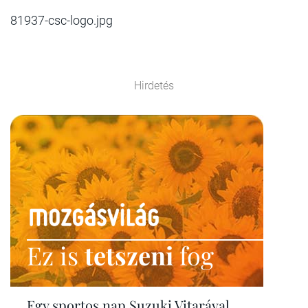
81937-csc-logo.jpg
Hirdetés
Ez is
tetszeni
fog
Egy sportos nap Suzuki Vitarával