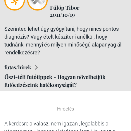
Fülöp Tibor
2011/10/19
Szerinted lehet úgy gyógyítani, hogy nincs pontos
diagnózis? Vagy ételt készíteni anélkül, hogy
tudnánk, mennyi és milyen minőségű alapanyag áll
rendelkezésre?
futas/hirek
Őszi-téli futótippek - Hogyan növelhetjük
futóedzéseink hatékonyságát?
Hirdetés
A kérdésre a válasz: nem igazán , legalábbis a