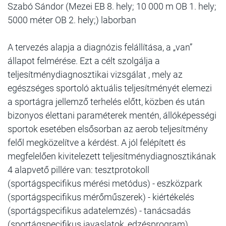
Szabó Sándor (Mezei EB 8. hely; 10 000 m OB 1. hely;
5000 méter OB 2. hely;) laborban
A tervezés alapja a diagnózis felállítása, a „van”
állapot felmérése. Ezt a célt szolgálja a
teljesítménydiagnosztikai vizsgálat , mely az
egészséges sportoló aktuális teljesítményét elemezi
a sportágra jellemző terhelés előtt, közben és után
bizonyos élettani paraméterek mentén, állóképességi
sportok esetében elsősorban az aerob teljesítmény
felől megközelítve a kérdést. A jól felépített és
megfelelően kivitelezett teljesítménydiagnosztikának
4 alapvető pillére van: tesztprotokoll
(sportágspecifikus mérési metódus) - eszközpark
(sportágspecifikus mérőműszerek) - kiértékelés
(sportágspecifikus adatelemzés) - tanácsadás
(sportágspecifikus javaslatok, edzésprogram).