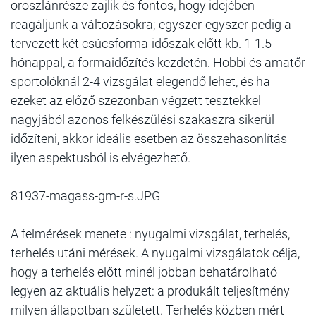
oroszlánrésze zajlik és fontos, hogy idejében
reagáljunk a változásokra; egyszer-egyszer pedig a
tervezett két csúcsforma-időszak előtt kb. 1-1.5
hónappal, a formaidőzítés kezdetén. Hobbi és amatőr
sportolóknál 2-4 vizsgálat elegendő lehet, és ha
ezeket az előző szezonban végzett tesztekkel
nagyjából azonos felkészülési szakaszra sikerül
időzíteni, akkor ideális esetben az összehasonlítás
ilyen aspektusból is elvégezhető.
81937-magass-gm-r-s.JPG
A felmérések menete : nyugalmi vizsgálat, terhelés,
terhelés utáni mérések. A nyugalmi vizsgálatok célja,
hogy a terhelés előtt minél jobban behatárolható
legyen az aktuális helyzet: a produkált teljesítmény
milyen állapotban született. Terhelés közben mért