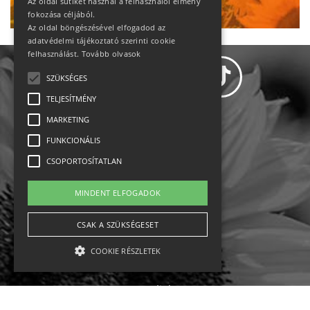
Az oldal sütiket használ a felhasználói élmény
fokozása céljából.
Az oldal böngészésével elfogadod az
adatvédelmi tájékoztató szerinti cookie
felhasználást.
Tovább olvasok
SZÜKSÉGES
TELJESÍTMÉNY
MARKETING
Adatvédelem
FUNKCIONÁLIS
CSOPORTOSÍTATLAN
Állásajánlatok
MINDENT ELFOGADOK
Impresszum-kapcsolat
CSAK A SZÜKSÉGESET
Jogi nyilatkozat
COOKIE RÉSZLETEK
Rólunk
English
Szükséges
Teljesítmény
Marketing