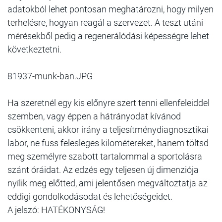
adatokból lehet pontosan meghatározni, hogy milyen
terhelésre, hogyan reagál a szervezet. A teszt utáni
mérésekből pedig a regenerálódási képességre lehet
következtetni.
81937-munk-ban.JPG
Ha szeretnél egy kis előnyre szert tenni ellenfeleiddel
szemben, vagy éppen a hátrányodat kívánod
csökkenteni, akkor irány a teljesítménydiagnosztikai
labor, ne fuss felesleges kilométereket, hanem töltsd
meg személyre szabott tartalommal a sportolásra
szánt óráidat. Az edzés egy teljesen új dimenziója
nyílik meg előtted, ami jelentősen megváltoztatja az
eddigi gondolkodásodat és lehetőségeidet.
A jelszó: HATÉKONYSÁG!