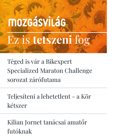
Ez is
tetszeni
fog
Téged is vár a Bikexpert
Specialized Maraton Challenge
sorozat zárófutama
Teljesíteni a lehetetlent - a Kör
kétszer
Kilian Jornet tanácsai amatőr
futóknak