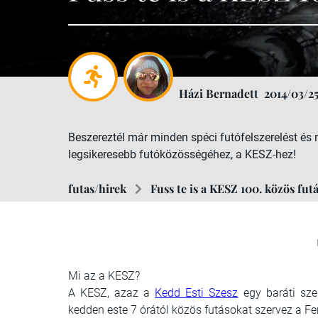
Házi Bernadett
2014/03/2
Beszereztél már minden spéci futófelszerelést é
legsikeresebb futóközösségéhez, a KESZ-hez!
futas/hirek
Fuss te is a KESZ 100. közös fut
Mi az a KESZ?
A KESZ, azaz a
Kedd Esti Szesz
egy baráti sze
kedden este 7 órától közös futásokat szervez a 