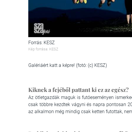
Forrás: KESZ
Kép forrása: KESZ
Galériáért katt a képre! (fotó: (c) KESZ)
Kiknek a fejéből pattant ki ez az egész?
Az ötletgazdák maguk is futóeseményen ismerked
csak többre kezdtek vágyni és napra pontosan 20
az alkalmon még mindig csak ketten futottak, nem