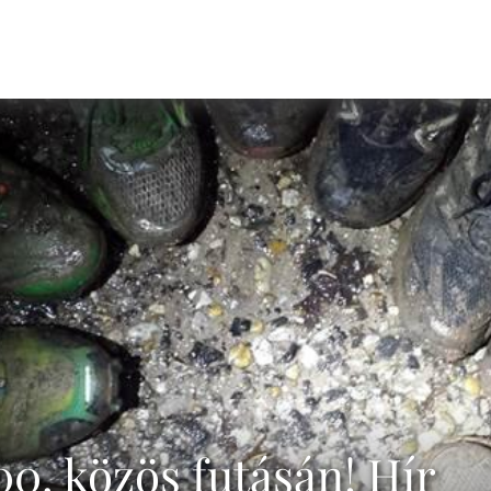
00. közös futásán! Hír