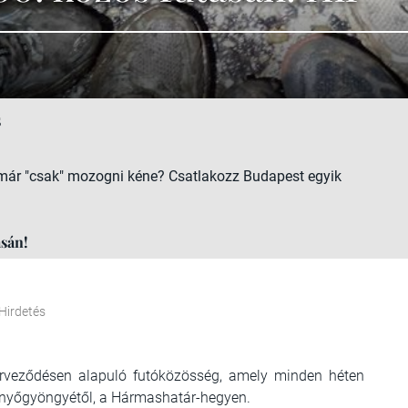
5
s már "csak" mozogni kéne? Csatlakozz Budapest egyik
ásán!
Hirdetés
rveződésen alapuló futóközösség, amely minden héten
Fenyőgyöngyétől, a Hármashatár-hegyen.