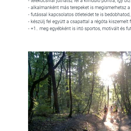
- telekocsival juthatsz fel a kiinduló pontra, így 
- alkalmanként más terepeket is megismerhetsz a
- futással kapcsolatos ötleteidet te is bedobhatod, 
- készülj fel együtt a csapattal a régóta kiszemelt
- +1.. meg egyébként is irtó sportos, motivált és fu