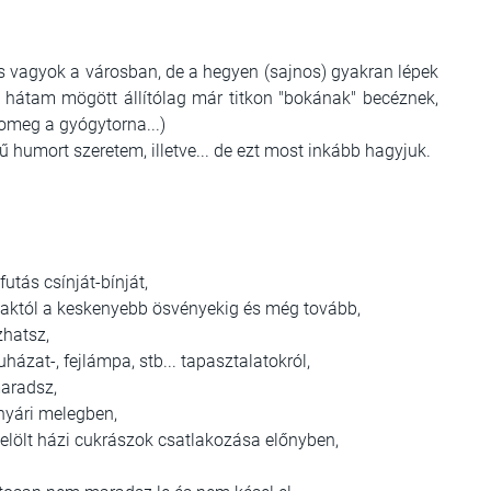
es vagyok a városban, de a hegyen (sajnos) gyakran lépek
 a hátam mögött állítólag már titkon "bokának" becéznek,
nomeg a gyógytorna...)
ű humort szeretem, illetve... de ezt most inkább hagyjuk.
utás csínját-bínját,
taktól a keskenyebb ösvényekig és még tovább,
zhatsz,
házat-, fejlámpa, stb... tapasztalatokról,
maradsz,
 nyári melegben,
jelölt házi cukrászok csatlakozása előnyben,