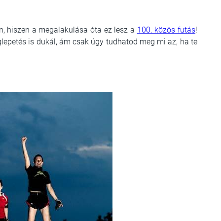
ben, hiszen a megalakulása óta ez lesz a
100. közös futás
!
epetés is dukál, ám csak úgy tudhatod meg mi az, ha te