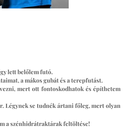
y lett belőlem futó.
imat, a mákos gubát és a terepfutást.
vezni
, mert ott fontoskodhatok és építhetem
ar. Légynek se tudnék ártani főleg, mert olyan
 a szénhidrátraktárak feltöltése!