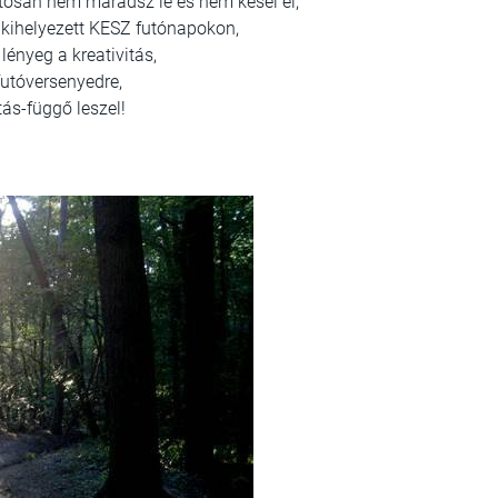
biztosan nem maradsz le és nem késel el,
 kihelyezett KESZ futónapokon,
lényeg a kreativitás,
 futóversenyedre,
tás-függő leszel!