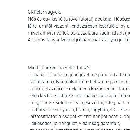
CKPéter
vagyok.
Nős és egy kisfiú (a jövő futója!) apukája. Hűség
félre, amitől viszont rendszeresen lesérülök, igy
mivel annyit nyújtok bokaszalagra vádli helyett (
A csipős fanyar ízeknél jobban csak az ilyen jelleg
Miért jó neked, ha velük futsz?
- tapasztalt futók segítségével megtanulod a terepf
- változatos útvonalakat ismerhetsz meg a szintu
- a tiéddel azonos érdeklődésű közösséghez tarto
- első kézből kaphatsz információt futócipő-, futóru
- megtanulsz sötétben is tájékozódni, főleg ha le
- futhatsz télen-nyáron, hóban, fagyban, 40 fokos
-
biztosíthatod a csapat
kalóriautánpótlását -> ön
- lelkesedés, jó hangulat, vidámság garantált,