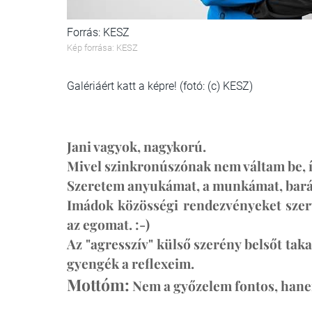
Forrás: KESZ
Kép forrása: KESZ
Galériáért katt a képre! (fotó: (c) KESZ)
Jani
vagyok, nagykorú.
Mivel szinkronúszónak nem váltam be, íg
Szeretem anyukámat, a munkámat, baráta
Imádok közösségi rendezvényeket
szer
az egomat. :-)
Az "agresszív" külső szerény belsőt tak
gyengék a reflexeim.
Mottóm:
Nem a győzelem fontos, hanem