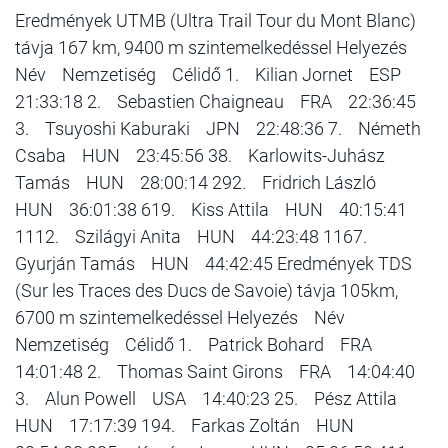
Eredmények UTMB (Ultra Trail Tour du Mont Blanc)
távja 167 km, 9400 m szintemelkedéssel Helyezés
Név Nemzetiség Célidő 1. Kilian Jornet ESP
21:33:18 2. Sebastien Chaigneau FRA 22:36:45
3. Tsuyoshi Kaburaki JPN 22:48:36 7. Németh
Csaba HUN 23:45:56 38. Karlowits-Juhász
Tamás HUN 28:00:14 292. Fridrich László
HUN 36:01:38 619. Kiss Attila HUN 40:15:41
1112. Szilágyi Anita HUN 44:23:48 1167.
Gyurján Tamás HUN 44:42:45 Eredmények TDS
(Sur les Traces des Ducs de Savoie) távja 105km,
6700 m szintemelkedéssel Helyezés Név
Nemzetiség Célidő 1. Patrick Bohard FRA
14:01:48 2. Thomas Saint Girons FRA 14:04:40
3. Alun Powell USA 14:40:23 25. Pész Attila
HUN 17:17:39 194. Farkas Zoltán HUN