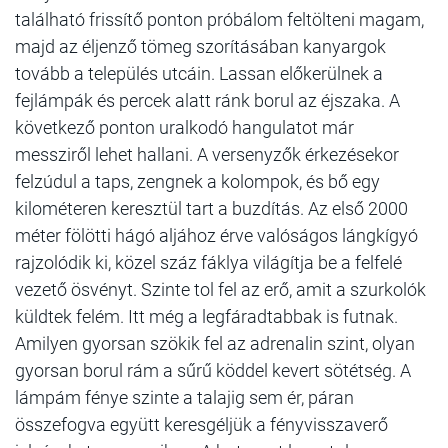
található frissítő ponton próbálom feltölteni magam,
majd az éljenző tömeg szorításában kanyargok
tovább a település utcáin. Lassan előkerülnek a
fejlámpák és percek alatt ránk borul az éjszaka. A
következő ponton uralkodó hangulatot már
messziről lehet hallani. A versenyzők érkezésekor
felzúdul a taps, zengnek a kolompok, és bő egy
kilométeren keresztül tart a buzdítás. Az első 2000
méter fölötti hágó aljához érve valóságos lángkígyó
rajzolódik ki, közel száz fáklya világítja be a felfelé
vezető ösvényt. Szinte tol fel az erő, amit a szurkolók
küldtek felém. Itt még a legfáradtabbak is futnak.
Amilyen gyorsan szökik fel az adrenalin szint, olyan
gyorsan borul rám a sűrű köddel kevert sötétség. A
lámpám fénye szinte a talajig sem ér, páran
összefogva együtt keresgéljük a fényvisszaverő