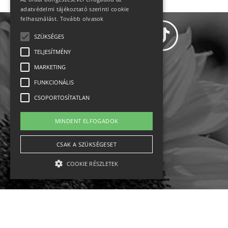
adatvédelmi tájékoztató szerinti cookie
felhasználást.
Tovább olvasok
SZÜKSÉGES
TELJESÍTMÉNY
MARKETING
Adatvédelem
FUNKCIONÁLIS
CSOPORTOSÍTATLAN
Állásajánlatok
MINDENT ELFOGADOK
Impresszum-kapcsolat
CSAK A SZÜKSÉGESET
Jogi nyilatkozat
COOKIE RÉSZLETEK
Rólunk
English
Szükséges
Teljesítmény
Marketing
Funkcionális
Csoportosítatlan
Ebike
Osztrák sípályák
Magyar sípályák