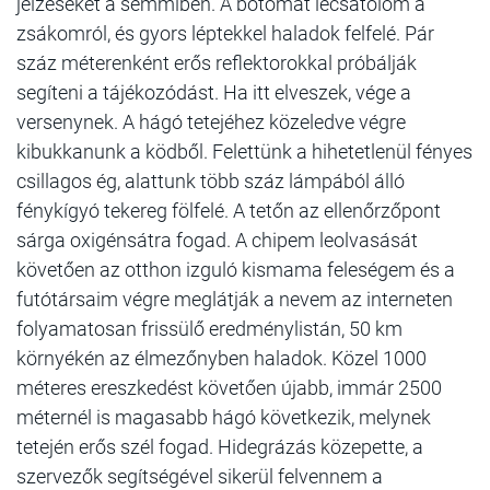
jelzéseket a semmiben. A botomat lecsatolom a
zsákomról, és gyors léptekkel haladok felfelé. Pár
száz méterenként erős reflektorokkal próbálják
segíteni a tájékozódást. Ha itt elveszek, vége a
versenynek. A hágó tetejéhez közeledve végre
kibukkanunk a ködből. Felettünk a hihetetlenül fényes
csillagos ég, alattunk több száz lámpából álló
fénykígyó tekereg fölfelé. A tetőn az ellenőrzőpont
sárga oxigénsátra fogad. A chipem leolvasását
követően az otthon izguló kismama feleségem és a
futótársaim végre meglátják a nevem az interneten
folyamatosan frissülő eredménylistán, 50 km
környékén az élmezőnyben haladok. Közel 1000
méteres ereszkedést követően újabb, immár 2500
méternél is magasabb hágó következik, melynek
tetején erős szél fogad. Hidegrázás közepette, a
szervezők segítségével sikerül felvennem a