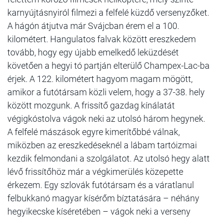
karnyújtásnyiról filmezi a felfelé küzdő versenyzőket.
A hágón átjutva már Svájcban érem el a 100.
kilométert. Hangulatos falvak között ereszkedem
tovább, hogy egy újabb emelkedő leküzdését
követően a hegyi tó partján elterülő Champex-Lac-ba
érjek. A 122. kilométert hagyom magam mögött,
amikor a futótársam közli velem, hogy a 37-38. hely
között mozgunk. A frissítő gazdag kínálatát
végigkóstolva vágok neki az utolsó három hegynek.
A felfelé mászások egyre kimerítőbbé válnak,
miközben az ereszkedéseknél a lábam tartóizmai
kezdik felmondani a szolgálatot. Az utolsó hegy alatt
lévő frissítőhöz már a végkimerülés közepette
érkezem. Egy szlovák futótársam és a váratlanul
felbukkanó magyar kísérőm bíztatására – néhány
hegyikecske kíséretében – vágok neki a verseny