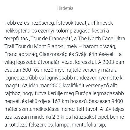
Hirdetés
Több ezres nézősereg, fotósok tucatjai, filmesek
helikopterei és ezernyi kolomp zúgása késéri a
terepfutás „Tour de France-át”, a The North Face Ultra
Trail Tour du Mont Blanc-t , mely – három ország,
Franciaország, Olaszország és Svájc érintésével – a
világ legszebb útvonalán vezet keresztül. A 2003-ban
csupán 600 fős mezőnnyel rajtoló verseny mára a
legnépszerűbb és legnívósabb rendezvénnyé nőtte ki
magát. Az idén már 2500 kvalifikált versenyző állt
rajthoz, hogy futva kerülje meg Európa legmagasabb
hegyét, és leküzdje a 167 km hosszú, összesen 9400
méter szintemelkedéssel nehezített távot. A táv teljes
szakaszán mindenki 2-3 kilós hátizsákot cipel, benne
a kötelező felszerelés: lámpa, mentőfólia, síp,