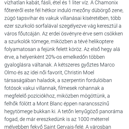
vízhatlan kabát, fásli, étel és 1 liter víz. A Chamonix
főteréről este fél hétkor induló mezőny dübörgő zene,
zúgó tapsvihar és vakuk villanásai kíséretében, több
ezer szurkoló sorfalával szegélyezve vág keresztül a
város főutcáján. Az erdei ösvényre érve sem csökken
a szurkolók tömege, miközben a tévé helikoptere
folyamatosan a fejünk felett köröz. Az első hegy alá
érve, a helyenként 20%-os emelkedőn többen
gyaloglásra váltanak. A kétszeres győztes Marco
Olmo és az idei női favorit, Christin Moel
társaságában haladok, a szerpentin fordulóiban
fotósok vakui villannak, filmesek rohannak a
megfelelő pozíciókhoz, miközben mögöttünk, a
felhők fölött a Mont Blanc éppen narancsszínű
hegytömege bukkan ki. A tetőn lenyűgöző panoráma
fogad, de már ereszkedünk is az 1000 méterrel
mélyebben fekvő Saint Gervais-felé. A városban