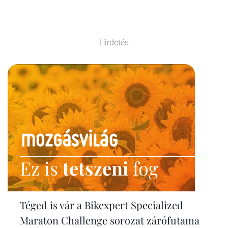
Hirdetés
Ez is
tetszeni
fog
Téged is vár a Bikexpert Specialized
Maraton Challenge sorozat zárófutama