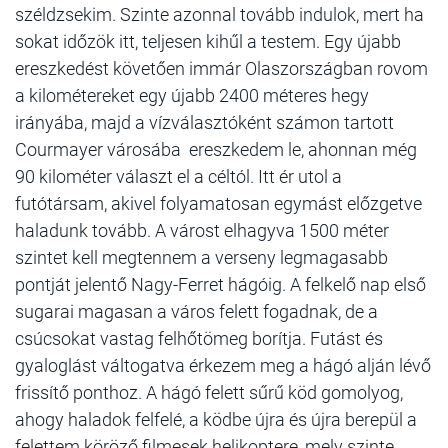
széldzsekim. Szinte azonnal tovább indulok, mert ha
sokat időzök itt, teljesen kihűl a testem. Egy újabb
ereszkedést követően immár Olaszországban rovom
a kilométereket egy újabb 2400 méteres hegy
irányába, majd a vízválasztóként számon tartott
Courmayer városába ereszkedem le, ahonnan még
90 kilométer választ el a céltól. Itt ér utol a
futótársam, akivel folyamatosan egymást előzgetve
haladunk tovább. A várost elhagyva 1500 méter
szintet kell megtennem a verseny legmagasabb
pontját jelentő Nagy-Ferret hágóig. A felkelő nap első
sugarai magasan a város felett fogadnak, de a
csúcsokat vastag felhőtömeg borítja. Futást és
gyaloglást váltogatva érkezem meg a hágó alján lévő
frissítő ponthoz. A hágó felett sűrű köd gomolyog,
ahogy haladok felfelé, a ködbe újra és újra berepül a
felettem köröző filmesek helikoptere, mely szinte