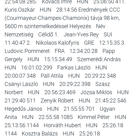
22:54:08 285. Kovács Imre HUN 25:06:50 411.
Kuris Oszkár HUN 28:14:56 Eredmények CCC
(Courmayeur-Champex-Chamonix) távja 98 km,
5600 m szintemelkedéssel Helyezés Név
Nemzetiség Célidő 1. Jean-Yves Rey SUI
11:40:47 2. Nikolaos Kalofyris GRE 12:15:35 3.
Ludovic Pommeret FRA 12:34:20 28 Papp
Gergely HUN 15:15:34 49 Szemerédi András
HUN 16:01:02 299 Farkas László HUN
20:00:07 348 Páll Attila HUN 20:29:22 348
Csányi László HUN 20:29:22 398 Szász
Norbert HUN 20:56:23 469 Józsa Miklós HUN
21:29:40 511 Zenyik Róbert HUN 21:45:22 546
Hegedűs János HUN 21:55:55 701 Ugyan
Anita HUN 22:55:58 1085 Kimmel Péter HUN
25:13:56 1144 Horváth Hubert HUN 25:26:18
1144 Kosztra Balázs HUN 25:26:18