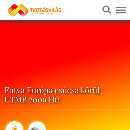
Futva Európa csúcsa körül-
UTMB 2009 Hír