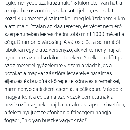
legkeményebb szakaszának. 15 kilométer van hátra
az újra beköszöntő éjszaka sötétjében, és ezalatt
közel 800 méternyi szintet kell még leküzdenem 4 km
alatt, majd úttalan sziklás terepen, és véget nem érő
szerpentineken leereszkedni több mint 1000 métert a
célig, Chamonix városáig. A város előtt a semmiből
kibukkan egy olasz versenyző, akivel kemény hajrát
nyomunk az utolsó kilométereken. A célkapu előtt pár
száz méterrel győzelemre viszem a viadalt, és a
botokat a magyar zászlóra lecserélve hatalmas
éljenzés és buzdítás közepette könnyes szemekkel,
harmincnyolcadikként esem át a célkapun. Második
magyarként a célban a szervezők bemutatnak a
nézőközönségnek, majd a hatalmas tapsot követően,
a felém nyújtott telefonban a feleségem hangja
fogad: „Én olyan büszke vagyok rád!”