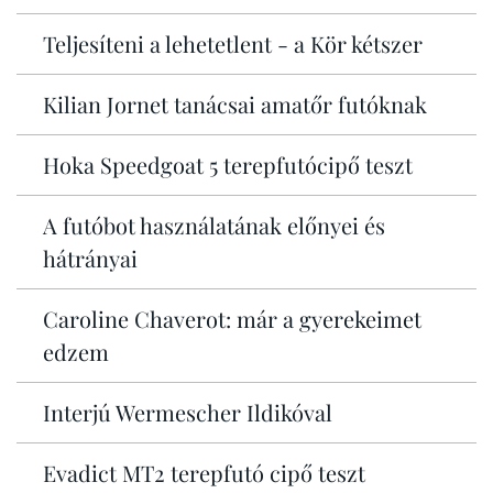
Teljesíteni a lehetetlent - a Kör kétszer
Kilian Jornet tanácsai amatőr futóknak
Hoka Speedgoat 5 terepfutócipő teszt
A futóbot használatának előnyei és
hátrányai
Caroline Chaverot: már a gyerekeimet
edzem
Interjú Wermescher Ildikóval
Evadict MT2 terepfutó cipő teszt