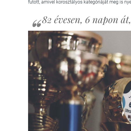
futott, amivel korosztályos kategóriáját meg is n
82 évesen, 6 napon át