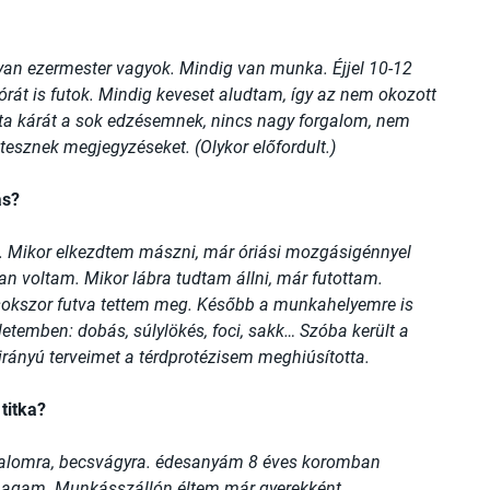
yan ezermester vagyok. Mindig van munka. Éjjel 10-12
 órát is futok. Mindig keveset aludtam, így az nem okozott
ta kárát a sok edzésemnek, nincs nagy forgalom, nem
tesznek megjegyzéseket. (Olykor előfordult.)
ás?
 Mikor elkezdtem mászni, már óriási mozgásigénnyel
n voltam. Mikor lábra tudtam állni, már futottam.
 sokszor futva tettem meg. Később a munkahelyemre is
letemben: dobás, súlylökés, foci, sakk… Szóba került a
 irányú terveimet a térdprotézisem meghiúsította.
titka?
uralomra, becsvágyra. édesanyám 8 éves koromban
 magam. Munkásszállón éltem már gyerekként