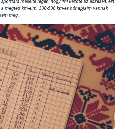
porttárs mesélte régen, hogy írni kezdte az edzéseit, ezt
n is a megtett km-eim. 300-500 km-es hónapjaim vannak
ettem meg.