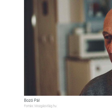
Bozó Pál
Forrás: Mozgásvilág.hu