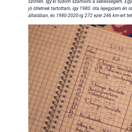
szintén. Így ki tudom számolni a sebességem. Egy s
jó ötletnek tartottam, így 1980. óta lejegyzem é
általában, és 1980-2020-ig 272 ezer 246 km-ert t