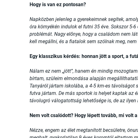
Hogy is van ez pontosan?
Napközben jelenleg a gyerekeimnek segítek, amol
óra környékén indulok el futni 35 éve. Sokszor 5-6
problémát. Nagy előnye, hogy a családom nem lát
kell megállni, és a fiatalok sem szólnak meg, nem 
Egy klasszikus kérdés: honnan jött a sport, a fut
Nálam ez nem „jött”, hanem én mindig mozogtam.
bírtam, szüleim elmondása alapján megállíthatatla
Tanyáról jártam iskolába, a 4-5 km-es távolságot
futva jártam. De más sportok is helyet kaptak az é
távolugró válogatottság lehetősége is, de az ilyen
Nem volt csalódott? Hogy lépett tovább, mi volt a 
Nézze, engem az élet megtanított becsületre, ön
meghalt, gyakorlatilag 9 éves koromtól eltartom