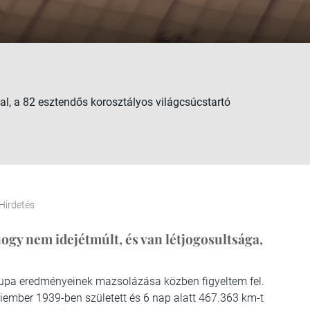
l, a 82 esztendős korosztályos világcsúcstartó
Hirdetés
ogy nem idejétmúlt, és van létjogosultsága,
kupa eredményeinek mazsolázása közben figyeltem fel.
riember 1939-ben született és 6 nap alatt 467.363 km-t