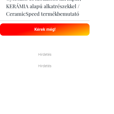
KERÁMIA alapú alkatrészekkel /
CeramicSpeed termékbemutató
Kérek még!
Hirdetés
Hirdetés