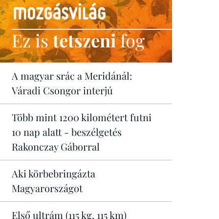
Ez is
tetszeni
fog
A magyar srác a Meridánál:
Váradi Csongor interjú
Több mint 1200 kilométert futni
10 nap alatt - beszélgetés
Rakonczay Gáborral
Aki körbebringázta
Magyarországot
Első ultrám (115 kg, 115 km)