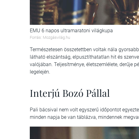
EMU 6 napos ultramaratoni világkupa
Forrás: Mozgásvilág.hu
Természetesen összetettben voltak nála gyorsabb
látható elszántság, elpusztíthatatlan hit és szenve
valójában. Teljesítménye, életszemlélete, derűje p
legelején.
Interjú Bozó Pállal
Pali bácsival nem volt egyszerű időpontot egyezte
minden napja be van táblázva, mindennek megvan a