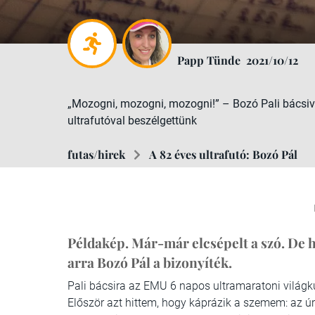
Papp Tünde
2021/10/12
„Mozogni, mozogni, mozogni!” – Bozó Pali bácsiva
ultrafutóval beszélgettünk
futas/hirek
A 82 éves ultrafutó: Bozó Pál
Példakép. Már-már elcsépelt a szó. De h
arra Bozó Pál a bizonyíték.
Pali bácsira az EMU 6 napos ultramaratoni világ
Először azt hittem, hogy káprázik a szemem: az ú