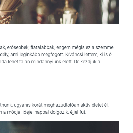
ak, erősebbek, fiatalabbak, engem mégis ez a szemmel
dély, ami leginkább megfogott. Kíváncsi lettem, ki is ő
élda lehet talán mindannyiunk előtt. De kezdjük a
tnünk, ugyanis korát meghazudtolóan aktív életet él,
 módja, ideje: nappal dolgozik, éjjel fut.