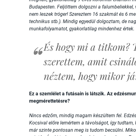
Budapesten. Feljöttem dolgozni a falumbeliekkel,
nem leszek tróger! Szereztem 16 szakmát és 6 mest
technikus stb.). Mindig egyedül dolgoztam, de nag
munkafolyamatot, gyakorlatilag mindenhez értek.
És hogy mi a titkom? 
szerettem, amit csiná
néztem, hogy mikor já
Ez a szemlélet a futásain is látszik. Az edzésmu
megmérettetésre?
Nincs edzőm, mindig magam készültem fel. Edzé
Kocsival előre lemértem a távolságot, így tudtam
már szinte pontosan meg is tudom becsülni. Mikor