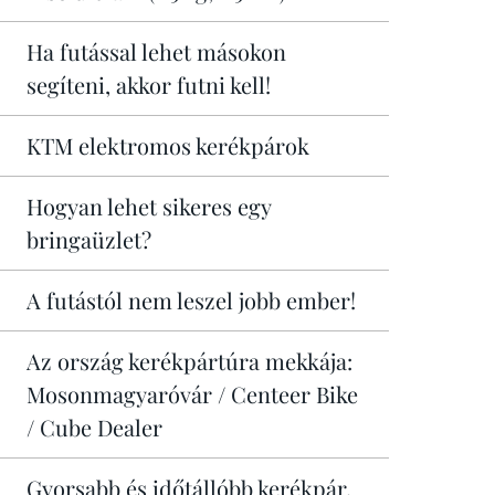
Ha futással lehet másokon
segíteni, akkor futni kell!
KTM elektromos kerékpárok
Hogyan lehet sikeres egy
bringaüzlet?
A futástól nem leszel jobb ember!
Az ország kerékpártúra mekkája:
Mosonmagyaróvár / Centeer Bike
/ Cube Dealer
Gyorsabb és időtállóbb kerékpár,