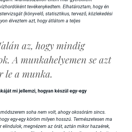
 vízhordóként tevékenykedtem. Elhatároztam, hogy én
ervizsgát (könyvelő, statisztikus, tervező, közlekedési
yon élveztem azt, hogy átlátom a teljes
Talán az, hogy mindig
lok. A munkahelyemen se azt
r le a munka.
nkáját mi jellemzi, hogyan készül egy-egy
smódszerem soha nem volt, ahogy okosórám sincs.
, hogy egy-egy köröm milyen hosszú. Természetesen ma
 elindulok, megnézem az órát, aztán mikor hazaérek,