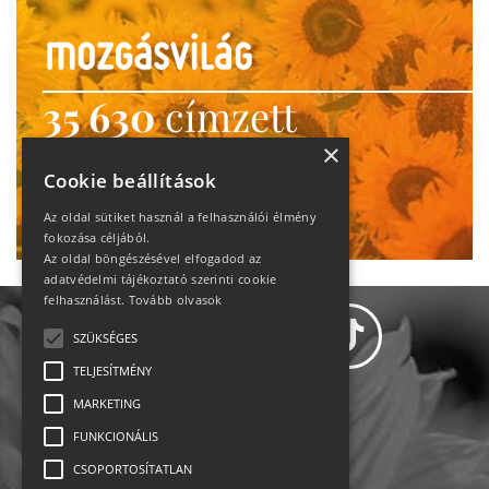
35 630
címzett
heti motiváció
×
Cookie beállítások
Ne maradj le!
Az oldal sütiket használ a felhasználói élmény
fokozása céljából.
Az oldal böngészésével elfogadod az
adatvédelmi tájékoztató szerinti cookie
felhasználást.
Tovább olvasok
SZÜKSÉGES
TELJESÍTMÉNY
MARKETING
Adatvédelem
FUNKCIONÁLIS
CSOPORTOSÍTATLAN
Állásajánlatok