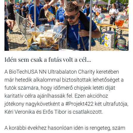
Idén sem csak a futás volt a cél...
A BioTechUSA NN Ultrabalaton Charity keretében
már hetedik alkalommal biztosítottak lehetőséget a
futók számára, hogy időmérő chipjeik letéti díját
karitatív célra ajánlhassák fel. Ezen akcióhoz
jótékony nagykövetként a #Projekt422 két ultrafutója,
Kéri Veronika és Erős Tibor is csatlakozott.
A korábbi évekhez hasonlóan idén is rengeteg, szám