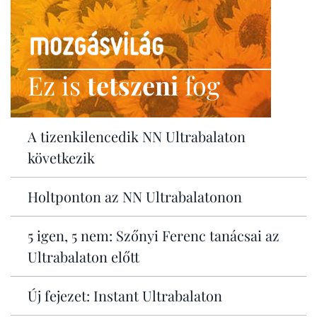
Ez is
tetszeni
fog
A tizenkilencedik NN Ultrabalaton
következik
Holtponton az NN Ultrabalatonon
5 igen, 5 nem: Szőnyi Ferenc tanácsai az
Ultrabalaton előtt
Új fejezet: Instant Ultrabalaton