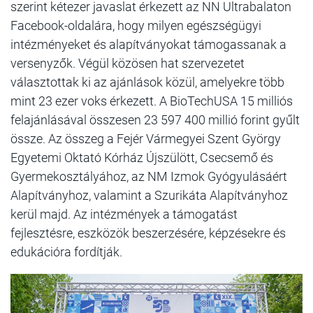
szerint kétezer javaslat érkezett az NN Ultrabalaton
Facebook-oldalára, hogy milyen egészségügyi
intézményeket és alapítványokat támogassanak a
versenyzők. Végül közösen hat szervezetet
választottak ki az ajánlások közül, amelyekre több
mint 23 ezer voks érkezett. A BioTechUSA 15 milliós
felajánlásával összesen 23 597 400 millió forint gyűlt
össze. Az összeg a Fejér Vármegyei Szent György
Egyetemi Oktató Kórház Újszülött, Csecsemő és
Gyermekosztályához, az NM Izmok Gyógyulásáért
Alapítványhoz, valamint a Szurikáta Alapítványhoz
kerül majd. Az intézmények a támogatást
fejlesztésre, eszközök beszerzésére, képzésekre és
edukációra fordítják.