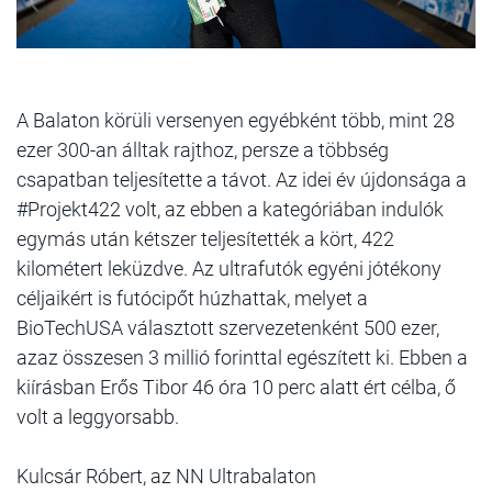
A Balaton körüli versenyen egyébként több, mint 28
ezer 300-an álltak rajthoz, persze a többség
csapatban teljesítette a távot. Az idei év újdonsága a
#Projekt422 volt, az ebben a kategóriában indulók
egymás után kétszer teljesítették a kört, 422
kilométert leküzdve. Az ultrafutók egyéni jótékony
céljaikért is futócipőt húzhattak, melyet a
BioTechUSA választott szervezetenként 500 ezer,
azaz összesen 3 millió forinttal egészített ki. Ebben a
kiírásban Erős Tibor 46 óra 10 perc alatt ért célba, ő
volt a leggyorsabb.
Kulcsár Róbert, az NN Ultrabalaton