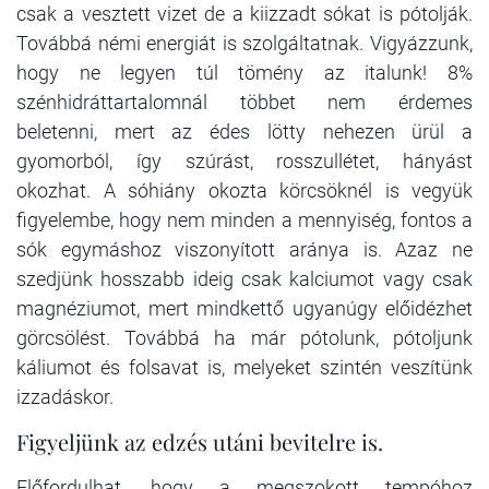
csak a vesztett vizet de a kiizzadt sókat is pótolják.
Továbbá némi energiát is szolgáltatnak. Vigyázzunk,
hogy ne legyen túl tömény az italunk! 8%
szénhidráttartalomnál többet nem érdemes
beletenni, mert az édes lötty nehezen ürül a
gyomorból, így szúrást, rosszullétet, hányást
okozhat. A sóhiány okozta körcsöknél is vegyük
figyelembe, hogy nem minden a mennyiség, fontos a
sók egymáshoz viszonyított aránya is. Azaz ne
szedjünk hosszabb ideig csak kalciumot vagy csak
magnéziumot, mert mindkettő ugyanúgy előidézhet
görcsölést. Továbbá ha már pótolunk, pótoljunk
káliumot és folsavat is, melyeket szintén veszítünk
izzadáskor.
Figyeljünk az edzés utáni bevitelre is.
Előfordulhat, hogy a megszokott tempóhoz