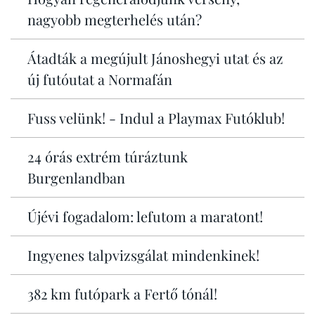
nagyobb megterhelés után?
Átadták a megújult Jánoshegyi utat és az
új futóutat a Normafán
Fuss velünk! - Indul a Playmax Futóklub!
24 órás extrém túráztunk
Burgenlandban
Újévi fogadalom: lefutom a maratont!
Ingyenes talpvizsgálat mindenkinek!
382 km futópark a Fertő tónál!