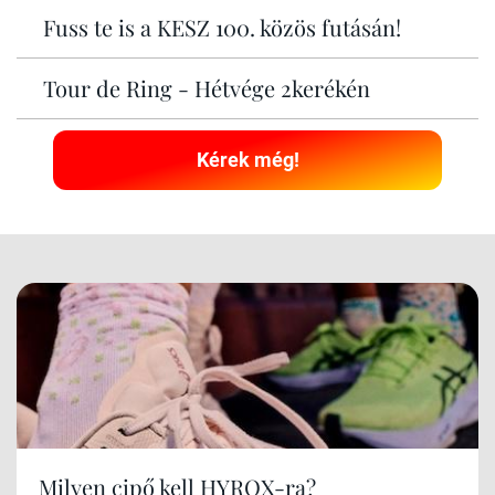
Fuss te is a KESZ 100. közös futásán!
Tour de Ring - Hétvége 2kerékén
Kérek még!
Milyen cipő kell HYROX-ra?