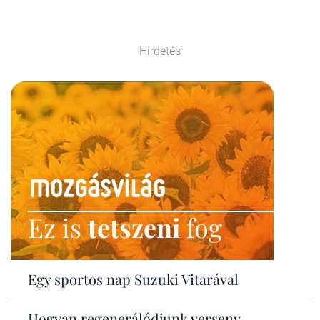
Hirdetés
Ez is
tetszeni
fog
Egy sportos nap Suzuki Vitarával
Hogyan regenerálódjunk verseny,