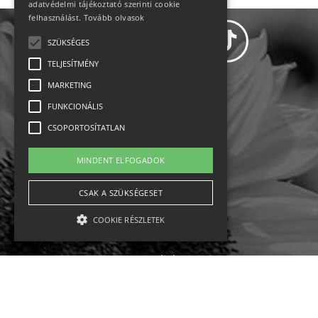
adatvédelmi tájékoztató szerinti cookie
felhasználást.
Tovább olvasok
SZÜKSÉGES
TELJESÍTMÉNY
MARKETING
Adatvédelem
FUNKCIONÁLIS
CSOPORTOSÍTATLAN
Állásajánlatok
MINDENT ELFOGADOK
Impresszum-kapcsolat
CSAK A SZÜKSÉGESET
Jogi nyilatkozat
COOKIE RÉSZLETEK
Rólunk
English
Szükséges
Teljesítmény
Marketing
Funkcionális
Csoportosítatlan
Ebike
Osztrák sípályák
Magyar sípályák
A szükséges kategóriába eső sütik a weboldal