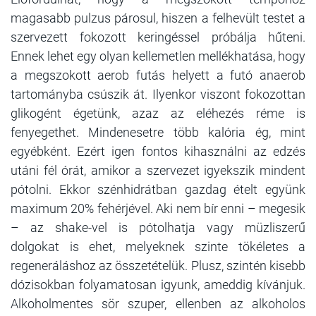
magasabb pulzus párosul, hiszen a felhevült testet a
szervezett fokozott keringéssel próbálja hűteni.
Ennek lehet egy olyan kellemetlen mellékhatása, hogy
a megszokott aerob futás helyett a futó anaerob
tartományba csúszik át. Ilyenkor viszont fokozottan
glikogént égetünk, azaz az eléhezés réme is
fenyegethet. Mindenesetre több kalória ég, mint
egyébként. Ezért igen fontos kihasználni az edzés
utáni fél órát, amikor a szervezet igyekszik mindent
pótolni. Ekkor szénhidrátban gazdag ételt együnk
maximum 20% fehérjével. Aki nem bír enni – megesik
– az shake-vel is pótolhatja vagy müzliszerű
dolgokat is ehet, melyeknek szinte tökéletes a
regeneráláshoz az összetételük. Plusz, szintén kisebb
dózisokban folyamatosan igyunk, ameddig kívánjuk.
Alkoholmentes sör szuper, ellenben az alkoholos