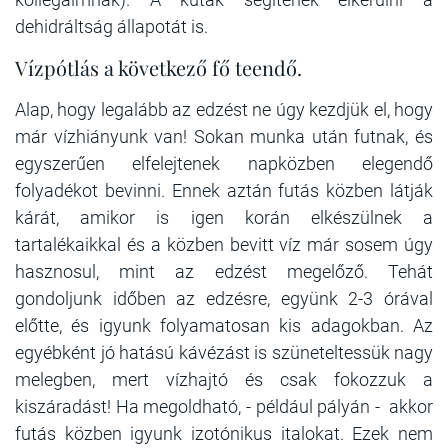
dehidráltság állapotát is.
Vízpótlás a következő fő teendő.
Alap, hogy legalább az edzést ne úgy kezdjük el, hogy
már vízhiányunk van! Sokan munka után futnak, és
egyszerűen elfelejtenek napközben elegendő
folyadékot bevinni. Ennek aztán futás közben látják
kárát, amikor is igen korán elkészülnek a
tartalékaikkal és a közben bevitt víz már sosem úgy
hasznosul, mint az edzést megelőző. Tehát
gondoljunk időben az edzésre, együnk 2-3 órával
előtte, és igyunk folyamatosan kis adagokban. Az
egyébként jó hatású kávézást is szüneteltessük nagy
melegben, mert vízhajtó és csak fokozzuk a
kiszáradást! Ha megoldható, - például pályán - akkor
futás közben igyunk izotónikus italokat. Ezek nem