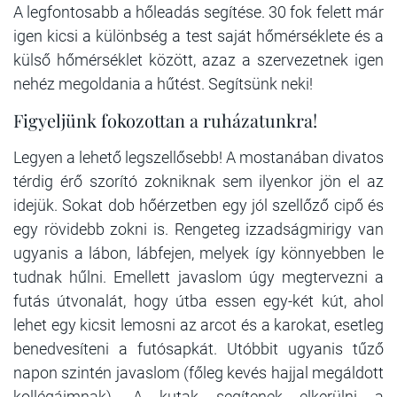
A legfontosabb a hőleadás segítése. 30 fok felett már
igen kicsi a különbség a test saját hőmérséklete és a
külső hőmérséklet között, azaz a szervezetnek igen
nehéz megoldania a hűtést. Segítsünk neki!
Figyeljünk fokozottan a ruházatunkra!
Legyen a lehető legszellősebb! A mostanában divatos
térdig érő szorító zokniknak sem ilyenkor jön el az
idejük. Sokat dob hőérzetben egy jól szellőző cipő és
egy rövidebb zokni is. Rengeteg izzadságmirigy van
ugyanis a lábon, lábfejen, melyek így könnyebben le
tudnak hűlni. Emellett javaslom úgy megtervezni a
futás útvonalát, hogy útba essen egy-két kút, ahol
lehet egy kicsit lemosni az arcot és a karokat, esetleg
benedvesíteni a futósapkát. Utóbbit ugyanis tűző
napon szintén javaslom (főleg kevés hajjal megáldott
kollégáimnak). A kutak segítenek elkerülni a