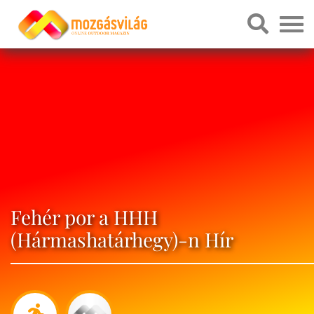
Fehér por a HHH
(Hármashatárhegy)-n Hír