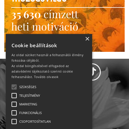
35 630
címzett
heti motiváció
Ne maradj le!
×
Cookie beállítások
Az oldal sütiket használ a felhasználói élmény
fokozása céljából.
Az oldal böngészésével elfogadod az
adatvédelmi tájékoztató szerinti cookie
felhasználást.
Tovább olvasok
SZÜKSÉGES
Adatvédelem
TELJESÍTMÉNY
MARKETING
Állásajánlatok
FUNKCIONÁLIS
Impresszum-kapcsolat
CSOPORTOSÍTATLAN