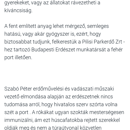
gyerekeket, vagy az állatokat rávezetheti a
kíváncsiság.
A fent említett anyag lehet mérgező, semleges
hatású, vagy akár gyógyszer is, ezért, hogy
biztosabbat tudjunk, felkerestük a Pilisi Parkerdő Zrt -
hez tartozó Budapesti Erdészet munkatársát a fehér
port illetően.
Szabó Péter erdőművelési és vadászati műszaki
vezető elmondása alapján az erdészetnek nincs
tudomása arról, hogy hivatalos szerv szórta volna
szét a port . A rókákat ugyan szokták mesterségesen
immunizálni, ám ezt húscafatokba rejtett szerekkel
oldják meg és nem a túraútvonal közvetlen