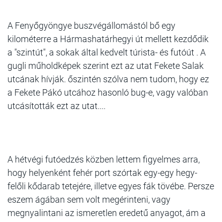
A Fenyőgyöngye buszvégállomástól bő egy
kilométerre a Hármashatárhegyi út mellett kezdődik
a "szintút", a sokak által kedvelt túrista- és futóút . A
gugli műholdképek szerint ezt az utat Fekete Salak
utcának hívják. őszintén szólva nem tudom, hogy ez
a Fekete Pákó utcához hasonló bug-e, vagy valóban
utcásították ezt az utat....
A hétvégi futóedzés közben lettem figyelmes arra,
hogy helyenként fehér port szórtak egy-egy hegy-
felőli kődarab tetejére, illetve egyes fák tövébe. Persze
eszem ágában sem volt megérinteni, vagy
megnyalintani az ismeretlen eredetű anyagot, ám a