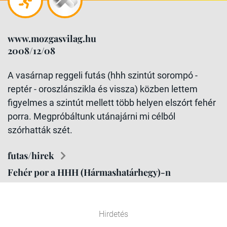
www.mozgasvilag.hu
2008/12/08
A vasárnap reggeli futás (hhh szintút sorompó -
reptér - oroszlánszikla és vissza) közben lettem
figyelmes a szintút mellett több helyen elszórt fehér
porra. Megpróbáltunk utánajárni mi célból
szórhatták szét.
futas/hirek
Fehér por a HHH (Hármashatárhegy)-n
Hirdetés