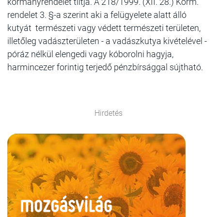
kormányrendelet tiltja. A 218/1999. (XII. 28.) Korm.
rendelet 3. §-a szerint aki a felügyelete alatt álló
kutyát természeti vagy védett természeti területen,
illetőleg vadászterületen - a vadászkutya kivételével -
póráz nélkül elengedi vagy kóborolni hagyja,
harmincezer forintig terjedő pénzbírsággal sújtható.
Hirdetés