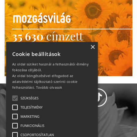
35 630
címzett
heti motiváció
×
Cookie beállítások
Ne maradj le!
Az oldal sütiket használ a felhasználói élmény
fokozása céljából.
Az oldal böngészésével elfogadod az
adatvédelmi tájékoztató szerinti cookie
felhasználást.
Tovább olvasok
SZÜKSÉGES
TELJESÍTMÉNY
MARKETING
Adatvédelem
FUNKCIONÁLIS
CSOPORTOSÍTATLAN
Állásajánlatok