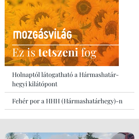
Ez is
tetszeni
fog
Holnaptól látogatható a Hármashatár-
hegyi kilátópont
Fehér por a HHH (Hármashatárhegy)-n