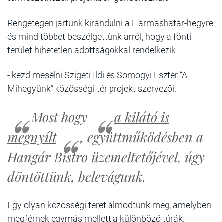
Rengetegen jártunk kirándulni a Hármashatár-hegyre
és mind többet beszélgettünk arról, hogy a fönti
terület hihetetlen adottságokkal rendelkezik
- kezd mesélni Szigeti Ildi és Somogyi Eszter “A
Mihegyünk” közösségi-tér projekt szervezői.
Most hogy
a kilátó is
megnyílt
, együttműködésben a
Hangár Bistro üzemeltetőjével, úgy
döntöttünk, belevágunk.
Egy olyan közösségi teret álmodtunk meg, amelyben
megférnek egymás mellett a különböző túrák,