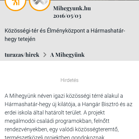
Mihegyunk.hu
2016/05/03
Közösségi-tér és Élményközpont a Hármashatár-
hegy tetején
turazas/hirek
A Mihegyünk
Hirdetés
A Mihegyünk néven igazi közösségi térré alakul a
Hármashatár-hegy új kilátója, a Hangár Bisztró és az
erdei iskola által határolt terület.
A projekt
megálmodói családi programokban, felnőtt
rendezvényekben, egy valódi közösségteremtő,
természetközeli projektben gondokoznak.