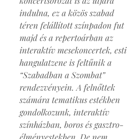
koncertsorozat is az útjára
indulna, ez a közös szabad
téren felállított színpadon fut
majd és a repertoárban az
interaktív mesekoncertek, esti
hangulatzene is feltűnik a
“Szabadban a Szombat”
rendezvényein. A felnőttek
számára tematikus estékben
gondolkozunk, interaktív
színházban, boros és gasztro-
élményestekben. De nem