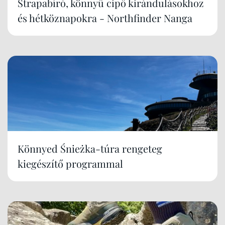
Strapabíró, könnyű cipő kirándulásokhoz
és hétköznapokra - Northfinder Nanga
Könnyed Śnieżka-túra rengeteg
kiegészítő programmal