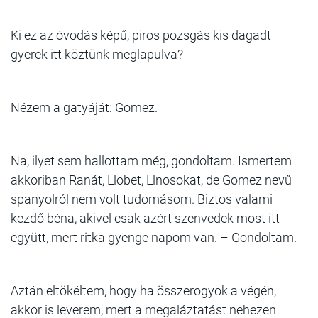
Ki ez az óvodás képű, piros pozsgás kis dagadt
gyerek itt köztünk meglapulva?
Nézem a gatyáját: Gomez.
Na, ilyet sem hallottam még, gondoltam. Ismertem
akkoriban Ranát, Llobet, Llnosokat, de Gomez nevű
spanyolról nem volt tudomásom. Biztos valami
kezdő béna, akivel csak azért szenvedek most itt
együtt, mert ritka gyenge napom van. – Gondoltam.
Aztán eltökéltem, hogy ha összerogyok a végén,
akkor is leverem, mert a megaláztatást nehezen