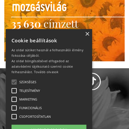
35 630
címzett
heti motiváció
×
Cookie beállítások
Ne maradj le!
Az oldal sütiket használ a felhasználói élmény
fokozása céljából.
Az oldal böngészésével elfogadod az
adatvédelmi tájékoztató szerinti cookie
felhasználást.
Tovább olvasok
SZÜKSÉGES
TELJESÍTMÉNY
MARKETING
Adatvédelem
FUNKCIONÁLIS
CSOPORTOSÍTATLAN
Állásajánlatok