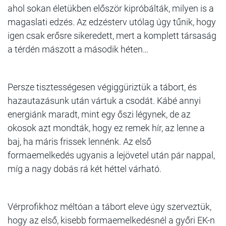
ahol sokan életükben először kipróbálták, milyen is a
magaslati edzés. Az edzésterv utólag úgy tűnik, hogy
igen csak erősre sikeredett, mert a komplett társaság
a térdén mászott a második héten…
Persze tisztességesen végiggüriztük a tábort, és
hazautazásunk után vártuk a csodát. Kábé annyi
energiánk maradt, mint egy őszi légynek, de az
okosok azt mondták, hogy ez remek hír, az lenne a
baj, ha máris frissek lennénk. Az első
formaemelkedés ugyanis a lejövetel után pár nappal,
míg a nagy dobás rá két héttel várható.
Vérprofikhoz méltóan a tábort eleve úgy szerveztük,
hogy az első, kisebb formaemelkedésnél a győri EK-n