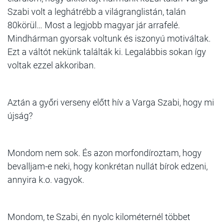
Szabi volt a leghátrébb a világranglistán, talán
80körül… Most a legjobb magyar jár arrafelé.
Mindhárman gyorsak voltunk és iszonyú motiváltak.
Ezt a váltót nekünk találták ki. Legalábbis sokan így
voltak ezzel akkoriban.
Aztán a győri verseny előtt hív a Varga Szabi, hogy mi
újság?
Mondom nem sok. És azon morfondíroztam, hogy
bevalljam-e neki, hogy konkrétan nullát bírok edzeni,
annyira k.o. vagyok.
Mondom, te Szabi, én nyolc kilométernél többet