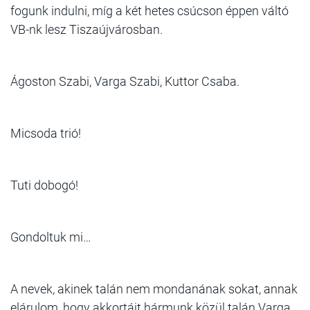
fogunk indulni, míg a két hetes csúcson éppen váltó
VB-nk lesz Tiszaújvárosban.
Ágoston Szabi, Varga Szabi, Kuttor Csaba.
Micsoda trió!
Tuti dobogó!
Gondoltuk mi…
A nevek, akinek talán nem mondanának sokat, annak
elárulom, hogy akkortájt hármunk közül talán Varga