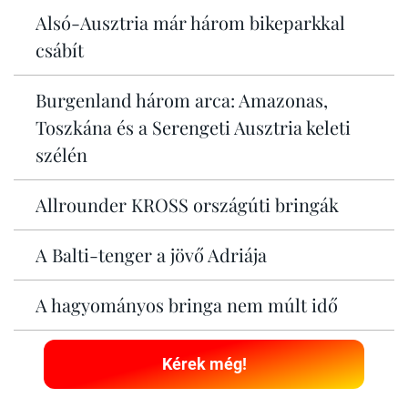
Alsó-Ausztria már három bikeparkkal
csábít
Burgenland három arca: Amazonas,
Toszkána és a Serengeti Ausztria keleti
szélén
Allrounder KROSS országúti bringák
A Balti-tenger a jövő Adriája
A hagyományos bringa nem múlt idő
Kérek még!