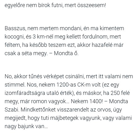
egyelőre nem bírok futni, mert összeesem!
Basszus, nem mertem mondani, én ma kimentem
kocogni, és 3 km-nél meg kellett fordulnom, mert
féltem, ha később teszem ezt, akkor hazafelé már
csak a séta megy. – Mondta ő.
No, akkor tűnés vérképet csinálni, mert itt valami nem
stimmel. Nos, nekem 1200-as CK-m volt (ez egy
izomfáradtságra utaló érték), és máskor, ha 250 felé
megy, már romon vagyok… Nekem 1400! – Mondta
Szabi. Mindkettőnket visszarendelt az orvos, úgy
megijedt, hogy tuti májbetegek vagyunk, vagy valami
nagy bajunk van…