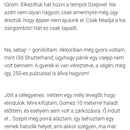
tűröm. Elkezdtük hát húzni a tempót Szepivel. Na
azért nem olyan nagyon, csak amennyire még úgy
éreztük, hogy éppen nem ájulunk el. Csak feladja a kis
zsírgombóc! Hát ez csak tapadt.
Na, sebaj! – gondoltam. Akkoriban még gyors voltam,
mint Old Shutterhand, úgyhogy pánik egy csepp nem
volt bennem. A gyerek ki van véreztetve, a végén, még
így, 250-es pulzussal is állva hagyom!
Jött a célegyenes. Vettem egy mély levegőt, hogy
elindulok. Mire kifújtam, Gomez 10 méterrel haladt
előttem, és esélyem sem volt a zárkózásra. Ő indult
el… Szepit még porrá aláztam, így behúztam egy
remek hatodik helyet, ami akkor szégyen, ma már