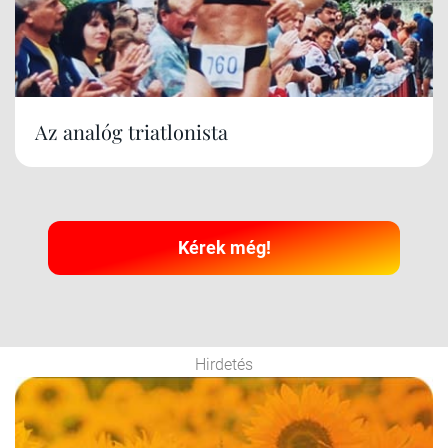
Az analóg triatlonista
Kérek még!
Hirdetés