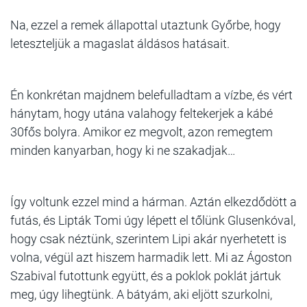
Na, ezzel a remek állapottal utaztunk Győrbe, hogy
leteszteljük a magaslat áldásos hatásait.
Én konkrétan majdnem belefulladtam a vízbe, és vért
hánytam, hogy utána valahogy feltekerjek a kábé
30fős bolyra. Amikor ez megvolt, azon remegtem
minden kanyarban, hogy ki ne szakadjak…
Így voltunk ezzel mind a hárman. Aztán elkezdődött a
futás, és Lipták Tomi úgy lépett el tőlünk Glusenkóval,
hogy csak néztünk, szerintem Lipi akár nyerhetett is
volna, végül azt hiszem harmadik lett. Mi az Ágoston
Szabival futottunk együtt, és a poklok poklát jártuk
meg, úgy lihegtünk. A bátyám, aki eljött szurkolni,