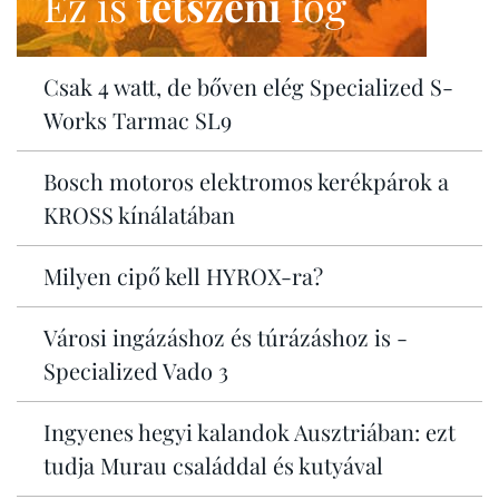
Ez is
tetszeni
fog
Csak 4 watt, de bőven elég Specialized S-
Works Tarmac SL9
Bosch motoros elektromos kerékpárok a
KROSS kínálatában
Milyen cipő kell HYROX-ra?
Városi ingázáshoz és túrázáshoz is -
Specialized Vado 3
Ingyenes hegyi kalandok Ausztriában: ezt
tudja Murau családdal és kutyával