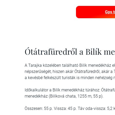
Gps t
Ótátrafüredről a Bilík 
A Tarajka közelében található Bilík menedékház 
népszerűségét, hiszen akár Ótátrafüredről, akár a
a kevésbé felkészült turisták is minden nehézség n
Időkalkulátor a Bilík menedékház túrához: Ótátrafü
menedékház (Bilíková chata, 1255 m, 55 p).
Összesen: 55 p. Vissza: 45 p. Táv oda-vissza: 5,2