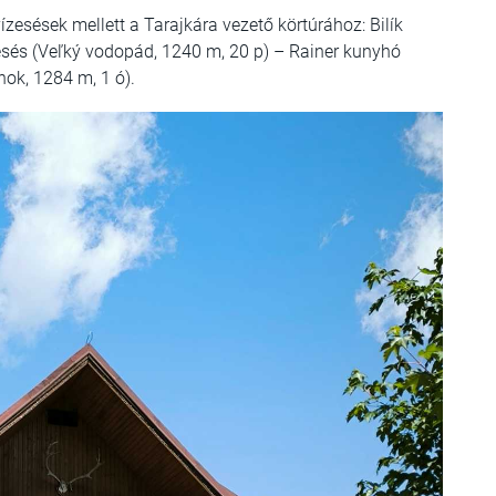
ízesések mellett a Tarajkára vezető körtúrához: Bilík
sés (Veľký vodopád, 1240 m, 20 p) – Rainer kunyhó
nok, 1284 m, 1 ó).