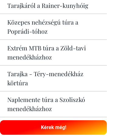
Tarajkáról a Rainer-kunyhóig
Közepes nehézségú túra a
Poprádi-tóhoz
Extrém MTB túra a Zöld-tavi
menedékházhoz
Tarajka - Téry-menedékház
körtúra
Naplemente túra a Szoliszkó
menedékházhoz
Kérek még!