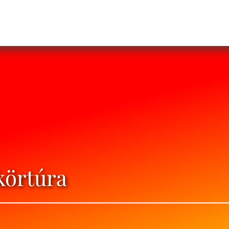
körtúra