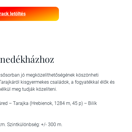
rack letöltés
menedékházhoz
elsősorban jó megközelíthetőségének köszönheti
 Tarajkáról kisgyermekes családok, a fogyatékkal élők és
élkül meg tudják közelíteni.
red – Tarajka (Hrebienok, 1284 m, 45 p) – Bilík
 km. Szintkülönbség: +/- 300 m.