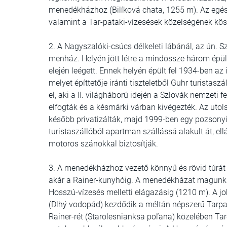
menedékházhoz (Bilíková chata, 1255 m). Az egés
valamint a Tar-pataki-vízesések közelségének kös
2. A Nagyszalóki-csúcs délkeleti lábánál, az ún. 
menház. Helyén jött létre a mindössze három épüle
elején leégett. Ennek helyén épült fel 1934-ben az 
melyet építtetője iránti tiszteletből Guhr turistasz
el, aki a II. világháború idején a Szlovák nemzeti f
elfogták és a késmárki várban kivégezték. Az utolsó
később privatizálták, majd 1999-ben egy pozsonyi 
turistaszállóból apartman szállássá alakult át, ell
motoros szánokkal biztosítják.
3. A menedékházhoz vezető könnyű és rövid túrát
akár a Rainer-kunyhóig. A menedékházat magunk 
Hosszú-vízesés melletti elágazásig (1210 m). A jo
(Dlhý vodopád) kezdődik a méltán népszerű Tarpata
Rainer-rét (Starolesnianksa poľana) közelében Tar