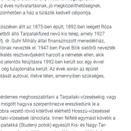
z éves nyitvatartásnak, jó megközelíthetőségnek,
zönhetően a ház a túrázók kedvelt célpontja.
Szószéken állt az 1875-ben épült, 1892-ben leégett Róza
tből álló Tarpatakfüred nevű kis telep, amely 1927
ifj. dr. Guhr Mihály által finanszírozott menedékház,
állónak nevezték el. 1947-ben Pavel Bilík síelőről nevezték
elkelés résztvevőjeként harcolt a németek ellen, akik
 jelentős felújításra 1992-ben került sor, egy évvel
cég tulajdonába került. Az évek során az épület
átását autóval, illetve télen, amennyiben szükséges,
 érdemes meghosszabítani a Tarpataki-vízesésekig, vagy
mögött hagyva szerpentinezve ereszkedünk le a
bbra vezető rövid kitérővel elérhető Hosszú-vízeséssel
ki-vízesések láncolata. Innen felfelé egymást követik a
-patakká (Studený potok) egyesült Kis- és Nagy-Tar-