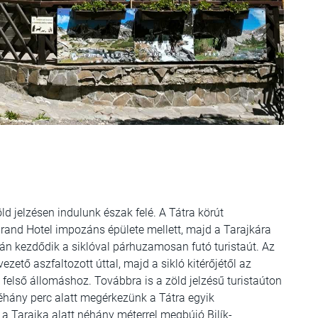
öld jelzésen indulunk észak felé. A Tátra körút
rand Hotel impozáns épülete mellett, majd a Tarajkára
án kezdődik a siklóval párhuzamosan futó turistaút. Az
zető aszfaltozott úttal, majd a sikló kitérőjétől az
felső állomáshoz. Továbbra is a zöld jelzésű turistaúton
éhány perc alatt megérkezünk a Tátra egyik
Tarajka alatt néhány méterrel megbújó Bilík-