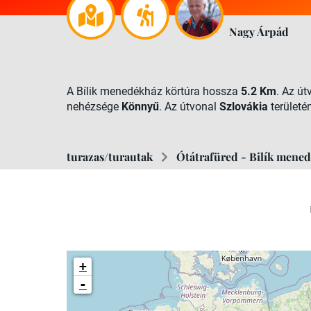
Nagy Árpád
A Bílik menedékház körtúra hossza
5.2 Km
. Az ú
nehézsége
Könnyű
. Az útvonal
Szlovákia
területén
turazas/turautak
Ótátrafüred - Bilík mene
+
-