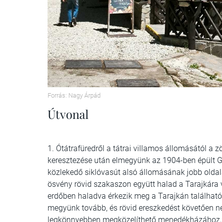
Forrás: Nagy Árpád
Útvonal
1. Ótátrafüredről a tátrai villamos állomásától a z
keresztezése után elmegyünk az 1904-ben épült G
közlekedő siklóvasút alsó állomásának jobb oldal
ösvény rövid szakaszon együtt halad a Tarajkára ve
erdőben haladva érkezik meg a Tarajkán található 
megyünk tovább, és rövid ereszkedést követően n
legkönnyebben megközelíthető menedékházához, a 