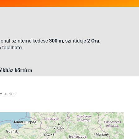
tvonal szintemelkedése
300 m
, szintideje
2 Óra
,
 található.
dékház körtúra
Hirdetés