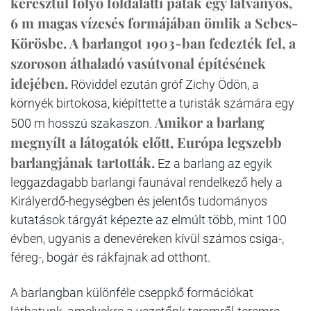
keresztül folyó földalatti patak egy látványos,
6 m magas vízesés formájában ömlik a Sebes-
Körösbe.
A barlangot 1903-ban fedezték fel, a
szoroson áthaladó vasútvonal építésének
idejében.
Röviddel ezután gróf Zichy Ödön, a
környék birtokosa, kiépíttette a turisták számára egy
Amikor a barlang
500 m hosszú szakaszon.
megnyílt a látogatók előtt, Európa legszebb
barlangjának tartották.
Ez a barlang az egyik
leggazdagabb barlangi faunával rendelkező hely a
Királyerdő-hegységben és jelentős tudományos
kutatások tárgyát képezte az elmúlt több, mint 100
évben, ugyanis a denevéreken kívül számos csiga-,
féreg-, bogár és rákfajnak ad otthont.
A barlangban különféle cseppkő formációkat