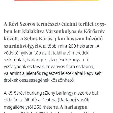
A Révi Szoros természetvédelmi terület 1955-
ben lett kialakítva Vársonkolyos és Körösrév
között, a Sebes Körös 3 km hosszan húzódó
szurdokvölgyében
, több, mint 200 hektáron. A
védetté nyilvánítás az itt található meredek
sziklafalak, barlangok, vízesések, kanyargó
vízfolyások és tavak, látványos flóra és fauna,
valamint a jelentős régészeti leletek által képviselt
értékek összességének köszönhető.
A körösrévi barlang (Zichy barlang) a szoros bal
oldalán található a Pestera (Barlang) vasúti
A barlangon
megállóhelytől 250 méterre.