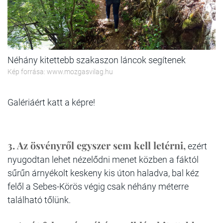
Néhány kitettebb szakaszon láncok segítenek
Kép forrása: www.mozgasvilag.hu
Galériáért katt a képre!
3.
Az ösvényről egyszer sem kell letérni,
ezért
nyugodtan lehet nézelődni menet közben a fáktól
sűrűn árnyékolt keskeny kis úton haladva, bal kéz
felől a Sebes-Körös végig csak néhány méterre
található tőlünk.