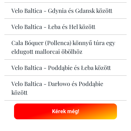
Velo Baltica - Gdynia és Gdansk között
Velo Baltica - Łeba és Hel között
Cala Bóquer (Pollenca) könnyű túra egy
eldugott mallorcai öbölhöz
Velo Baltica - Poddąbie és Łeba között
Velo Baltica - Darłowo és Poddąbie
között
Kérek még!