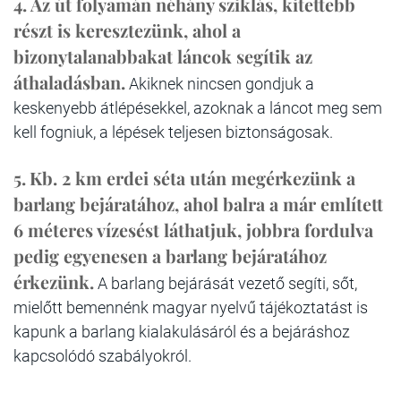
4.
Az út folyamán néhány sziklás, kitettebb
részt is keresztezünk, ahol a
bizonytalanabbakat láncok segítik az
áthaladásban.
Akiknek nincsen gondjuk a
keskenyebb átlépésekkel, azoknak a láncot meg sem
kell fogniuk, a lépések teljesen biztonságosak.
5.
Kb. 2 km erdei séta után megérkezünk a
barlang bejáratához, ahol balra a már említett
6 méteres vízesést láthatjuk, jobbra fordulva
pedig egyenesen a barlang bejáratához
érkezünk.
A barlang bejárását vezető segíti, sőt,
mielőtt bemennénk magyar nyelvű tájékoztatást is
kapunk a barlang kialakulásáról és a bejáráshoz
kapcsolódó szabályokról.