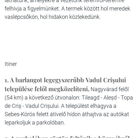
láthatunk, amelyekre a vezetőnk teremről-teremre
felhívja a figyelmünket. A termek között hol meredek
vaslépcsőkön, hol hidakon közlekedünk.
Itiner
1.
A barlangot legegyszerűbb
Vadul Crișului
települése felől megközelíteni,
Nagyvárad felől
(54 km) a következő útvonalon: Tileagd - Aleșd - Topa
de Criș - Vadul Crișului. A települést elhagyva a
Sebes-Körös felett átívelő hídon áthajtva az autókat
leparkoljuk a parkolóban.