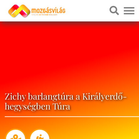
Zichy barlangtúra a Királyerdő-
hegységben Túra