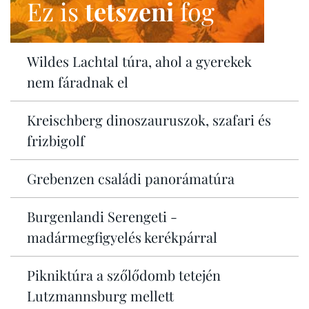
Ez is
tetszeni
fog
Wildes Lachtal túra, ahol a gyerekek
nem fáradnak el
Kreischberg dinoszauruszok, szafari és
frizbigolf
Grebenzen családi panorámatúra
Burgenlandi Serengeti -
madármegfigyelés kerékpárral
Pikniktúra a szőlődomb tetején
Lutzmannsburg mellett