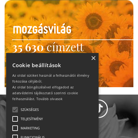
35 630
címzett
heti motiváció
×
Cookie beállítások
Ne maradj le!
Az oldal sütiket használ a felhasználói élmény
fokozása céljából.
Az oldal böngészésével elfogadod az
adatvédelmi tájékoztató szerinti cookie
felhasználást.
Tovább olvasok
SZÜKSÉGES
TELJESÍTMÉNY
MARKETING
Adatvédelem
FUNKCIONÁLIS