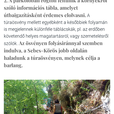
2.
A parkolóban rögtön feltűnik a környékről
szóló információs tábla, amelyet
útbaigazításként érdemes elolvasni.
A
túraösvény mellett egyébként a későbbiek folyamán
is megjelennek különféle táblácskák, pl. az erdőben
követendő helyes magatartásról, vagy szemetelésről
Az ösvényen folyásiránnyal szemben
szólók.
indulva, a Sebes-Körös jobb oldalán
haladunk a túraösvényen, melynek célja a
barlang.