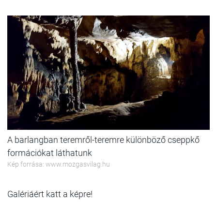
A barlangban teremről-teremre különböző cseppkő
formációkat láthatunk
Kép forrása: www.mozgasvilag.hu
Galériáért katt a képre!