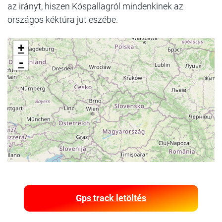
az irányt, hiszen Kóspallagról mindenkinek az
országos kéktúra jut eszébe.
+
-
Gps track letöltés