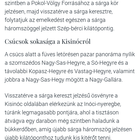
szintben a Pokol-Völgy Forrásához a sárga kör
jelzésen, majd visszatérve a sárga keresztre,
folytatjuk az emelkedést egészen a sárga
háromszöggel jelzett Szép-bérci kilátópontig.
Csúcsok sokasága a Kisinócról
A csúcs alatt a füves letörésen pazar panoráma nyílik
a szomszédos Nagy-Sas-Hegyre, a Só-Hegyre és a
távolabbi Kopasz-Hegyre és Vastag-Hegyre, valamint
jobbra a Nagy-Sas-Hegy mögött a Nagy-Gallára.
Visszatérve a sárga kereszt jelzésű ösvényre a
Kisinóc oldalában elérkezünk az Inóci-nyeregbe,
túránk legmagasabb pontjára, ahol a tisztáson
átvágva egy darabon még szintben haladunk a
bükkerdőben, amíg újabb sárga háromszög jelzésen
újabb kilátóponthoz tudunk kis kitérőt tenni.