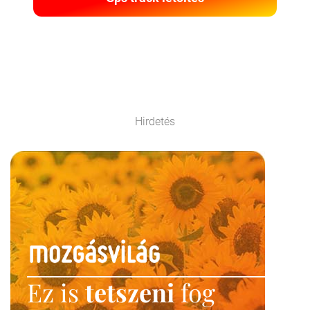
Hirdetés
Ez is
tetszeni
fog