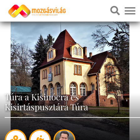
Túra a Kisinócra és
Kisirtáspusztára Túra