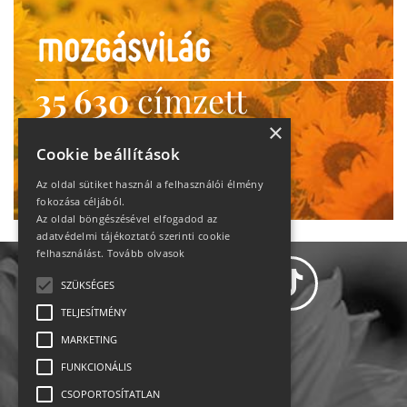
35 630
címzett
heti motiváció
×
Cookie beállítások
Ne maradj le!
Az oldal sütiket használ a felhasználói élmény
fokozása céljából.
Az oldal böngészésével elfogadod az
adatvédelmi tájékoztató szerinti cookie
felhasználást.
Tovább olvasok
SZÜKSÉGES
TELJESÍTMÉNY
MARKETING
Adatvédelem
FUNKCIONÁLIS
CSOPORTOSÍTATLAN
Állásajánlatok