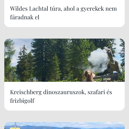
Wildes Lachtal túra, ahol a gyerekek nem
fáradnak el
Kreischberg dinoszauruszok, szafari és
frizbigolf