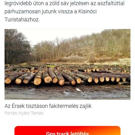
legrövidebb úton a zöld sáv jelzésen az aszfaltúttal
párhuzamosan jutunk vissza a Kisinóci
Turistaházhoz.
Az Érsek tisztáson fakitermelés zajlik
Forrás: Nyáry Tamás
Gps track letöltés