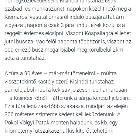
Tömegközlekedéssel a Kisinóci turistaház csak
szabad- és munkaszüneti napokon közelíthető meg a
Kismarosi vasútállomásról induló buszjárattal, ám
vigyázat, naponta csak 3 járat indul, ezek közül is a
reggelit érdemes elcsípni. Viszont Kóspallagra el lehet
jutni busszal Vác felől naponta többször is, viszont az
oda érkező busz megállójából még körülbelül 2km
séta a turistaház.
A túra a 90 éves – már-már történelmi – múltra
visszatekintő kastély szerű Kisinóci turistaház
parkolójából indul a kék sáv jelzésen, de hamarosan
– a Kisinóci rétnél – áttérünk a sárga kereszt jelzésre.
Ez a túra legizzasztóbb szakasza, mindjárt az elején
300 méteres szintemelkedést kell leküzdenünk. A
Pokol-Völgyi-Patak mentén haladunk, és kb. egy
kilométernyi útszakasznál kis kitérőt tehetünk