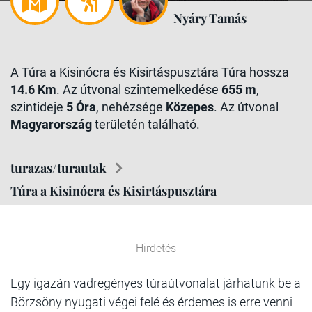
Nyáry Tamás
A Túra a Kisinócra és Kisirtáspusztára Túra hossza
14.6 Km
. Az útvonal szintemelkedése
655 m
,
szintideje
5 Óra
, nehézsége
Közepes
. Az útvonal
Magyarország
területén található.
turazas/turautak
Túra a Kisinócra és Kisirtáspusztára
Hirdetés
Egy igazán vadregényes túraútvonalat járhatunk be a
Börzsöny nyugati végei felé és érdemes is erre venni