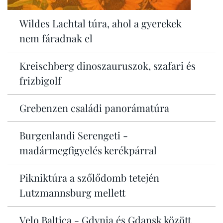
Wildes Lachtal túra, ahol a gyerekek
nem fáradnak el
Kreischberg dinoszauruszok, szafari és
frizbigolf
Grebenzen családi panorámatúra
Burgenlandi Serengeti -
madármegfigyelés kerékpárral
Pikniktúra a szőlődomb tetején
Lutzmannsburg mellett
Velo Baltica - Gdynia és Gdansk között