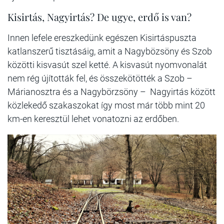
Kisirtás, Nagyirtás? De ugye, erdő is van?
Innen lefele ereszkedünk egészen Kisirtáspuszta
katlanszerű tisztásáig, amit a Nagybözsöny és Szob
közötti kisvasút szel ketté. A kisvasút nyomvonalát
nem rég újították fel, és összekötötték a Szob –
Márianosztra és a Nagybörzsöny – Nagyirtás között
közlekedő szakaszokat így most már több mint 20
km-en keresztül lehet vonatozni az erdőben.