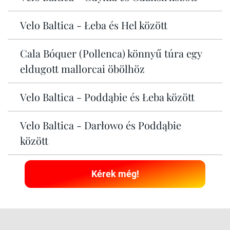
Velo Baltica - Łeba és Hel között
Cala Bóquer (Pollenca) könnyű túra egy
eldugott mallorcai öbölhöz
Velo Baltica - Poddąbie és Łeba között
Velo Baltica - Darłowo és Poddąbie
között
Kérek még!