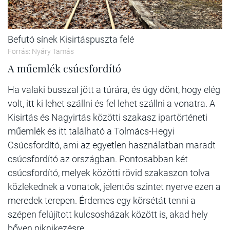
Befutó sínek Kisirtáspuszta felé
Forrás: Nyáry Tamás
A műemlék csúcsfordító
Ha valaki busszal jött a túrára, és úgy dönt, hogy elég
volt, itt ki lehet szállni és fel lehet szállni a vonatra. A
Kisirtás és Nagyirtás közötti szakasz ipartörténeti
műemlék és itt található a Tolmács-Hegyi
Csúcsfordító, ami az egyetlen használatban maradt
csúcsfordító az országban. Pontosabban két
csúcsfordító, melyek közötti rövid szakaszon tolva
közlekednek a vonatok, jelentős szintet nyerve ezen a
meredek terepen. Érdemes egy körsétát tenni a
szépen felújított kulcsosházak között is, akad hely
bőven piknikezésre.