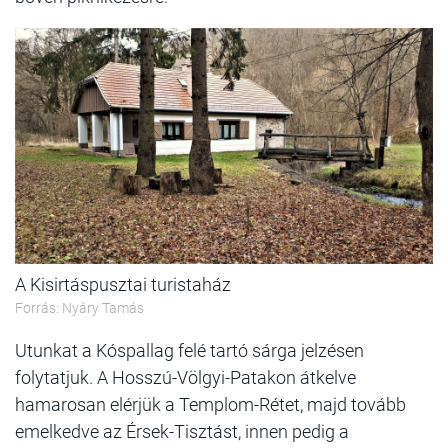
A Kisirtáspusztai turistaház
Forrás: Nyáry Tamás
Utunkat a Kóspallag felé tartó sárga jelzésen
folytatjuk. A Hosszú-Völgyi-Patakon átkelve
hamarosan elérjük a Templom-Rétet, majd tovább
emelkedve az Érsek-Tisztást, innen pedig a