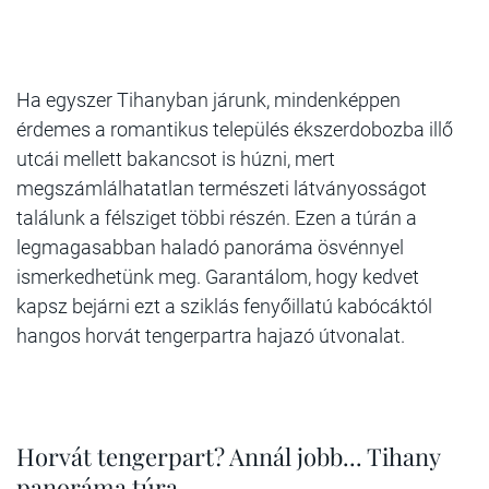
Ha egyszer Tihanyban járunk, mindenképpen
érdemes a romantikus település ékszerdobozba illő
utcái mellett bakancsot is húzni, mert
megszámlálhatatlan természeti látványosságot
találunk a félsziget többi részén. Ezen a túrán a
legmagasabban haladó panoráma ösvénnyel
ismerkedhetünk meg. Garantálom, hogy kedvet
kapsz bejárni ezt a sziklás fenyőillatú kabócáktól
hangos horvát tengerpartra hajazó útvonalat.
Horvát tengerpart? Annál jobb... Tihany
panoráma túra