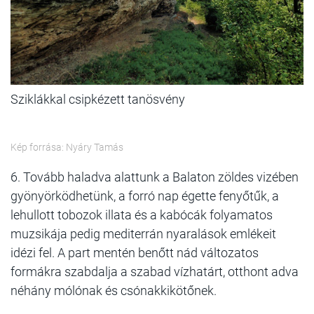
Sziklákkal csipkézett tanösvény
Kép forrása: Nyáry Tamás
6. Tovább haladva alattunk a Balaton zöldes vizében
gyönyörködhetünk, a forró nap égette fenyőtűk, a
lehullott tobozok illata és a kabócák folyamatos
muzsikája pedig mediterrán nyaralások emlékeit
idézi fel. A part mentén benőtt nád változatos
formákra szabdalja a szabad vízhatárt, otthont adva
néhány mólónak és csónakkikötőnek.