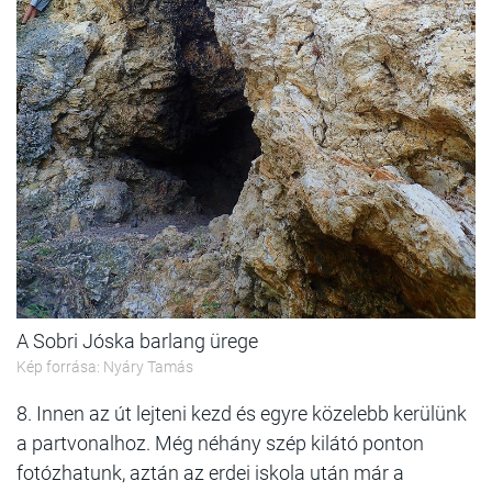
A Sobri Jóska barlang ürege
Kép forrása: Nyáry Tamás
8. Innen az út lejteni kezd és egyre közelebb kerülünk
a partvonalhoz. Még néhány szép kilátó ponton
fotózhatunk, aztán az erdei iskola után már a