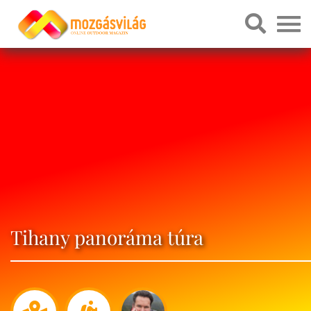
Tihany panoráma túra