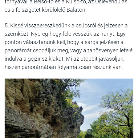
tornyával, a Belső-tó és a Külső-tó, az Őslevendulás
és a félszigetet körülölelő Balaton.
5. Kissé visszaereszkedünk a csúcsról és jelzésen a
szemközti Nyereg-hegy felé vesszük az irányt. Egy
ponton választanunk kell, hogy a sárga jelzésen a
panorámát csodáljuk meg, vagy a tanösvényen lefelé
indulva a gejzír sziklákat. Mi az utóbbit javasoljuk,
hiszen panorámában folyamatosan részünk van.