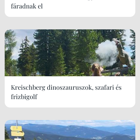
fáradnak el
Kreischberg dinoszauruszok, szafari és
frizbigolf