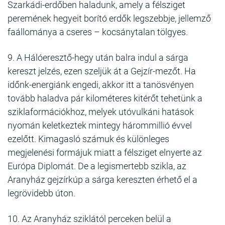
Szarkádi-erdőben haladunk, amely a félsziget
peremének hegyeit borító erdők legszebbje, jellemző
faállománya a cseres – kocsánytalan tölgyes.
9. A Hálóeresztő-hegy után balra indul a sárga
kereszt jelzés, ezen szeljük át a Gejzír-mezőt. Ha
időnk-energiánk engedi, akkor itt a tanösvényen
tovább haladva pár kilométeres kitérőt tehetünk a
sziklaformációkhoz, melyek utóvulkáni hatások
nyomán keletkeztek mintegy hárommillió évvel
ezelőtt. Kimagasló számuk és különleges
megjelenési formájuk miatt a félsziget elnyerte az
Európa Diplomát. De a legismertebb szikla, az
Aranyház gejzírkúp a sárga kereszten érhető el a
legrövidebb úton.
10. Az Aranyház sziklától perceken belül a