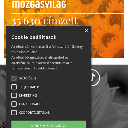
35 630
címzett
heti motiváció
×
Cookie beállítások
Ne maradj le!
Az oldal sütiket használ a felhasználói élmény
fokozása céljából.
Az oldal böngészésével elfogadod az
adatvédelmi tájékoztató szerinti cookie
felhasználást.
Tovább olvasok
SZÜKSÉGES
TELJESÍTMÉNY
MARKETING
Adatvédelem
FUNKCIONÁLIS
CSOPORTOSÍTATLAN
Állásajánlatok
MINDENT ELFOGADOK
Impresszum-kapcsolat