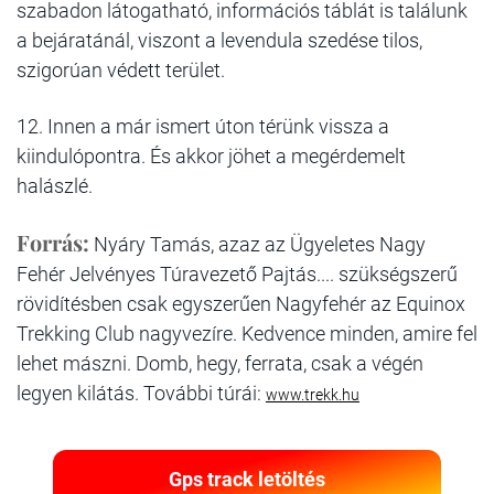
szabadon látogatható, információs táblát is találunk
a bejáratánál, viszont a levendula szedése tilos,
szigorúan védett terület.
12. Innen a már ismert úton térünk vissza a
kiindulópontra. És akkor jöhet a megérdemelt
halászlé.
Forrás:
Nyáry Tamás, azaz az Ügyeletes Nagy
Fehér Jelvényes Túravezető Pajtás.... szükségszerű
rövidítésben csak egyszerűen Nagyfehér az Equinox
Trekking Club nagyvezíre. Kedvence minden, amire fel
lehet mászni. Domb, hegy, ferrata, csak a végén
legyen kilátás. További túrái:
www.trekk.hu
Gps track letöltés