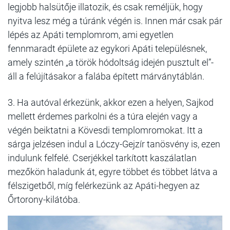
legjobb halsütője illatozik, és csak reméljük, hogy
nyitva lesz még a túránk végén is. Innen már csak pár
lépés az Apáti templomrom, ami egyetlen
fennmaradt épülete az egykori Apáti településnek,
amely szintén „a török hódoltság idején pusztult el”-
áll a felújításakor a falába épített márványtáblán.
3. Ha autóval érkezünk, akkor ezen a helyen, Sajkod
mellett érdemes parkolni és a túra elején vagy a
végén beiktatni a Kövesdi templomromokat. Itt a
sárga jelzésen indul a Lóczy-Gejzír tanösvény is, ezen
indulunk felfelé. Cserjékkel tarkított kaszálatlan
mezőkön haladunk át, egyre többet és többet látva a
félszigetből, míg felérkezünk az Apáti-hegyen az
Őrtorony-kilátóba.