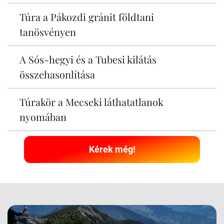
Túra a Pákozdi gránit földtani
tanösvényen
A Sós-hegyi és a Tubesi kilátás
összehasonlítása
Túrakör a Mecseki láthatatlanok
nyomában
Kérek még!