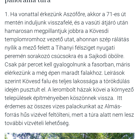
1. Ha vonattal érkezünk Aszófőre, akkor a 71-es út
mentén induljunk visszafelé, és a vasúti átjáró után
hamarosan megpillantjuk jobbra a Kövesdi
templomromhoz vezető utat, ahonnan szép rálátás
nyílik a mező felett a Tihanyi félsziget nyugati
peremén sorakozó csúcsokra és a Sajkodi öbölre.
Csak pár percet kell gyalogolnunk a fasorban, máris
elérkezünk a még épen maradt falakhoz. Leírások
szerint Kövesd falu és teljes lakossága a törökdúlás
idején pusztult el. A lerombolt házak kövei a környező
települések építményeiben köszönnek vissza. Itt
érdemes az összes vizes palackunkat az Almás-
forrás hűs vizével feltölteni, mert a túra alatt nem lesz
további vízvételi lehetőség.