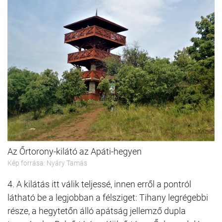
Az Őrtorony-kilátó az Apáti-hegyen
Kép forrása: Nyáry Tamás
4. A kilátás itt válik teljessé, innen erről a pontról
látható be a legjobban a félsziget: Tihany legrégebbi
része, a hegytetőn álló apátság jellemző dupla