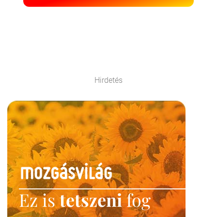
Hirdetés
Ez is
tetszeni
fog