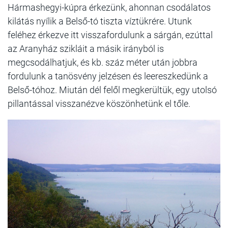
Hármashegyi-kúpra érkezünk, ahonnan csodálatos
kilátás nyílik a Belső-tó tiszta víztükrére. Utunk
feléhez érkezve itt visszafordulunk a sárgán, ezúttal
az Aranyház szikláit a másik irányból is
megcsodálhatjuk, és kb. száz méter után jobbra
fordulunk a tanösvény jelzésen és leereszkedünk a
Belső-tóhoz. Miután dél felől megkerültük, egy utolsó
pillantással visszanézve köszönhetünk el tőle.