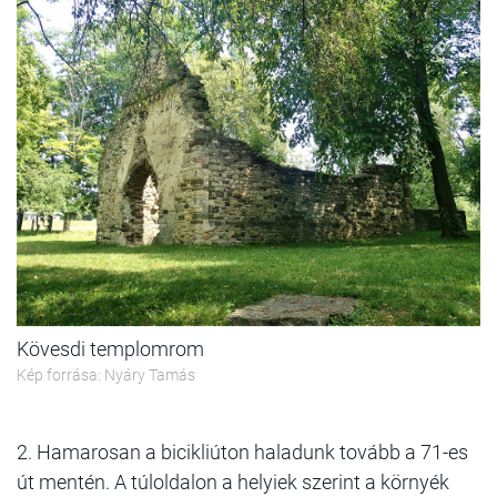
Kövesdi templomrom
Kép forrása: Nyáry Tamás
2. Hamarosan a bicikliúton haladunk tovább a 71-es
út mentén. A túloldalon a helyiek szerint a környék