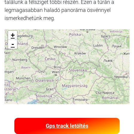
találunk a félsziget többi részén. Ezen a túrán a
legmagasabban haladó panoráma ösvénnyel
ismerkedhetünk meg.
+
-
Gps track letöltés