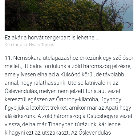
Ez akár a horvát tengerpart is lehetne...
Kép forrása: Nyáry Tamás
11. Nemsokára útelágazáshoz érkezünk egy szőlősor
mellett, itt balra fordulunk a zöld háromszög jelzésre,
amely ívesen elhalad a Külső-tó körül, de távolabb
annál, hogy ráláthassunk. Utolsó látnivalónk az
Őslevendulás, melyen nem jelzett turistaút vezet
keresztül egészen az Őrtorony-kilátóba, úgyhogy
figyeljük a letöltött trekket, amikor már az Apáti-hegy
alá érkezünk. A zöld háromszög a Csúcshegyre vezet
vissza, de ha már Tihanyban túrázunk, kár lenne
kihagyni ezt az útszakaszt. Az Őslevendulás