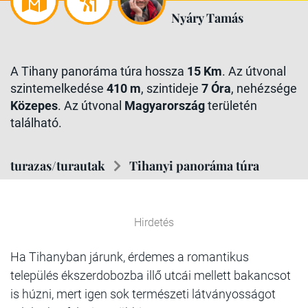
Nyáry Tamás
A Tihany panoráma túra hossza
15 Km
. Az útvonal
szintemelkedése
410 m
, szintideje
7 Óra
, nehézsége
Közepes
. Az útvonal
Magyarország
területén
található.
turazas/turautak
Tihanyi panoráma túra
Hirdetés
Ha Tihanyban járunk, érdemes a romantikus
település ékszerdobozba illő utcái mellett bakancsot
is húzni, mert igen sok természeti látványosságot