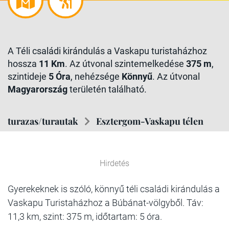
A Téli családi kirándulás a Vaskapu turistaházhoz
hossza
11 Km
. Az útvonal szintemelkedése
375 m
,
szintideje
5 Óra
, nehézsége
Könnyű
. Az útvonal
Magyarország
területén található.
turazas/turautak
Esztergom-Vaskapu télen
Hirdetés
Gyerekeknek is szóló, könnyű téli családi kirándulás a
Vaskapu Turistaházhoz a Búbánat-völgyből. Táv:
11,3 km, szint: 375 m, időtartam: 5 óra.