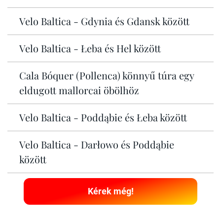
Velo Baltica - Gdynia és Gdansk között
Velo Baltica - Łeba és Hel között
Cala Bóquer (Pollenca) könnyű túra egy
eldugott mallorcai öbölhöz
Velo Baltica - Poddąbie és Łeba között
Velo Baltica - Darłowo és Poddąbie
között
Kérek még!