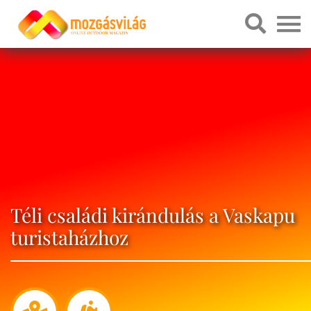
Téli családi kirándulás a Vaskapu
turistaházhoz