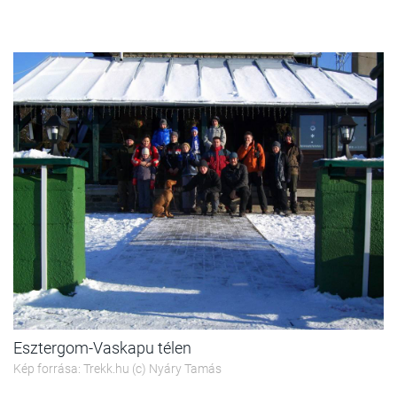
Esztergom-Vaskapu télen
Kép forrása: Trekk.hu (c) Nyáry Tamás