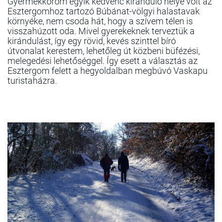
Gyermekkorom egyik kedvenc kiránduló helye volt az
Esztergomhoz tartozó Búbánat-völgyi halastavak
környéke, nem csoda hát, hogy a szívem télen is
visszahúzott oda. Mivel gyerekeknek terveztük a
kirándulást, így egy rövid, kevés szinttel bíró
útvonalat kerestem, lehetőleg út közbeni büfézési,
melegedési lehetőséggel. Így esett a választás az
Esztergom felett a hegyoldalban megbúvó Vaskapu
turistaházra.