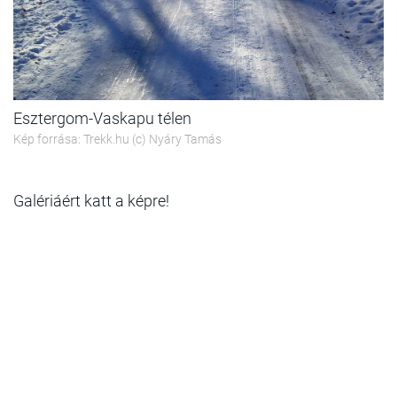
Esztergom-Vaskapu télen
Kép forrása: Trekk.hu (c) Nyáry Tamás
Galériáért katt a képre!