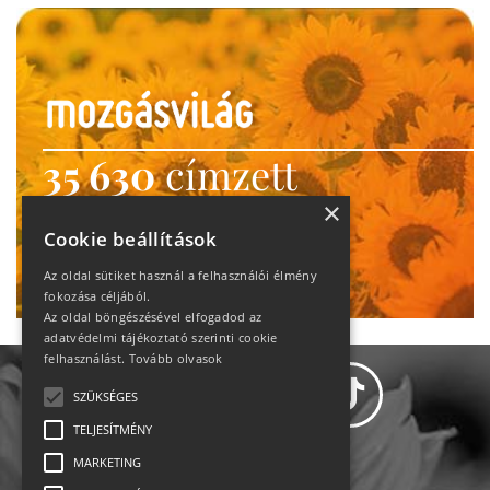
35 630
címzett
heti motiváció
×
Cookie beállítások
Ne maradj le!
Az oldal sütiket használ a felhasználói élmény
fokozása céljából.
Az oldal böngészésével elfogadod az
adatvédelmi tájékoztató szerinti cookie
felhasználást.
Tovább olvasok
SZÜKSÉGES
TELJESÍTMÉNY
MARKETING
Adatvédelem