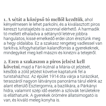
1. A sétát a középső tó mellől kezdtük
, ahol
kényelmesen le lehet parkolni, és a kiválasztott piros
kereszt turistajelzés is azonnal elérhető. A harmadik
tó mellett elhaladva a sétányról letérve jobbra
hangulatos, kissé emelkedő erdei úton éreztünk meg
a hegy oldalába. Ez a szakasz rengeteg vadlessel van
tarkítva, kifogyhatatlan kalandforrás a gyerekeknek,
mindegyiket meg kell mászni és kinézni a tetejéről.
2. Ezen a szakaszon a piros jelzést kell
követni
, majd a Fári-kútnál a Mária-út jelzését,
később a zöld jelzést követve kaptatunk fel a
turistaházhoz. Az épület 1914 óta várja a túrázókat,
teraszáról nagyon látványos panoráma tárul elénk az
alant elterülő Esztergomra, a bazilikára, a Párkányi
hídra, valamint szép idő esetén a szlovák területekre
is elláthatunk.
A gyerekek örömére állatsimogató is
van, és kiváló meleg konyha is.