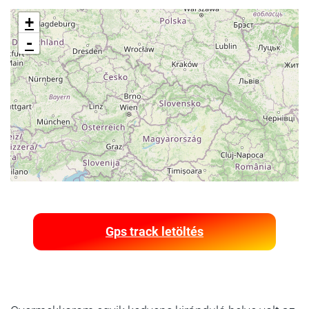
+
-
Gps track letöltés