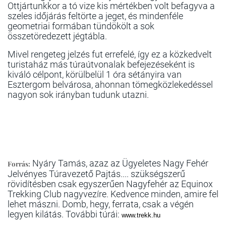
Ottjártunkkor a tó vize kis mértékben volt befagyva a
szeles időjárás feltörte a jeget, és mindenféle
geometriai formában tündökölt a sok
összetöredezett jégtábla.
Mivel rengeteg jelzés fut errefelé, így ez a közkedvelt
turistaház más túraútvonalak befejezéseként is
kiváló célpont, körülbelül 1 óra sétányira van
Esztergom belvárosa, ahonnan tömegközlekedéssel
nagyon sok irányban tudunk utazni.
Nyáry Tamás, azaz az Ügyeletes Nagy Fehér
Forrás:
Jelvényes Túravezető Pajtás.... szükségszerű
rövidítésben csak egyszerűen Nagyfehér az Equinox
Trekking Club nagyvezíre. Kedvence minden, amire fel
lehet mászni. Domb, hegy, ferrata, csak a végén
legyen kilátás. További túrái:
www.trekk.hu