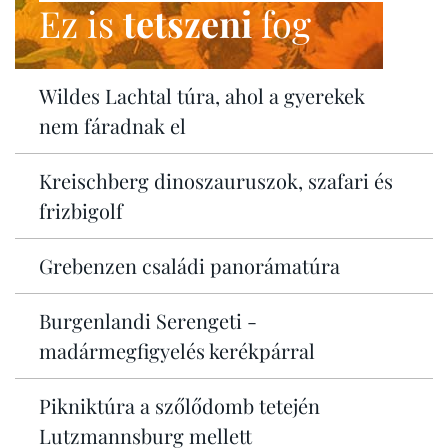
Ez is
tetszeni
fog
Wildes Lachtal túra, ahol a gyerekek
nem fáradnak el
Kreischberg dinoszauruszok, szafari és
frizbigolf
Grebenzen családi panorámatúra
Burgenlandi Serengeti -
madármegfigyelés kerékpárral
Pikniktúra a szőlődomb tetején
Lutzmannsburg mellett