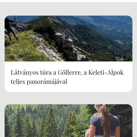
Látványos túra a Göllerre, a Keleti-Alpok
teljes panorámájával