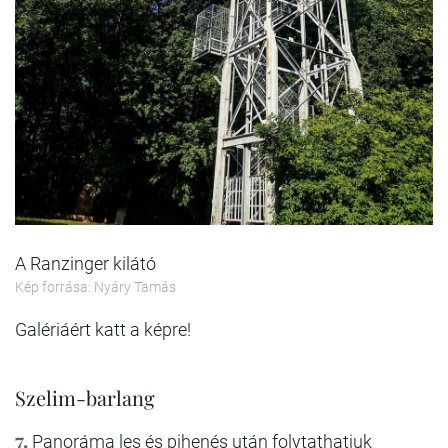
A Ranzinger kilátó
Kép forrása: Nyáry Tamás
Galériáért katt a képre!
Szelim-barlang
7.
Panoráma les és pihenés után folytathatjuk