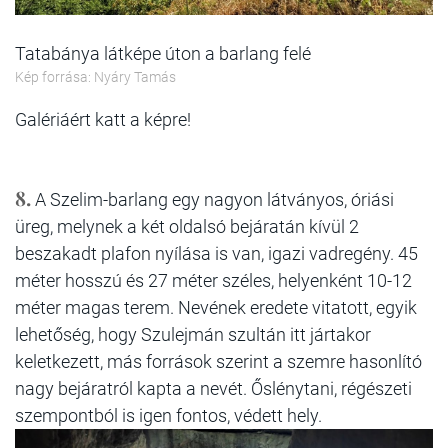
Tatabánya látképe úton a barlang felé
Kép forrása: Nyáry Tamás
Galériáért katt a képre!
8.
A Szelim-barlang egy nagyon látványos, óriási
üreg, melynek a két oldalsó bejáratán kívül 2
beszakadt plafon nyílása is van, igazi vadregény. 45
méter hosszú és 27 méter széles, helyenként 10-12
méter magas terem. Nevének eredete vitatott, egyik
lehetőség, hogy Szulejmán szultán itt jártakor
keletkezett, más források szerint a szemre hasonlító
nagy bejáratról kapta a nevét. Őslénytani, régészeti
szempontból is igen fontos, védett hely.