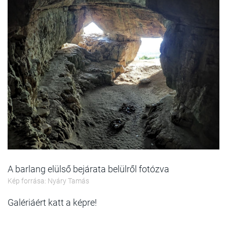
A barlang elülső bejárata belülről fotózva
Kép forrása: Nyáry Tamás
Galériáért katt a képre!