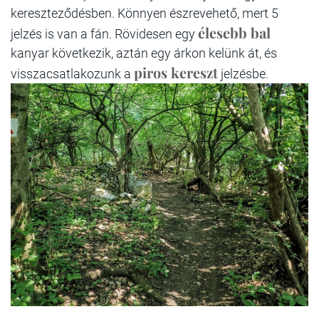
kereszteződésben. Könnyen észrevehető, mert 5
élesebb bal
jelzés is van a fán. Rövidesen egy
kanyar következik, aztán egy árkon kelünk át, és
piros kereszt
visszacsatlakozunk a
jelzésbe.