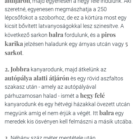
aluljárón
, majd egyenesen a hegy felè indulunk. Aki
szeretné, egyenesen megmászhatja a 250
lépcsőfokot a szoborhoz, de ez a körtúra most egy
kicsit bővített latvanyoságokkal lesz szinesítve. A
balra
piros
következő sarkon
fordulunk, és a
karika
5
jelzésen haladunk egy árnyas utcán vagy
sarkot
.
2.
Jobbra
kanyarodunk, majd átkelünk az
autópálya alatti átjárón
ès egy rövid aszfaltos
szakasz után - amely az autópályával
hegy felé
párhuzamosan halad - ismét a
kanyarodunk és egy hétvégi házakkal övezett utcán
balra
megyünk amíg el nem érjük a végét. Itt
egy
meredek kis ösvényen kell felmászni a másik utcába.
3.
Néhány száz méter megtétele után