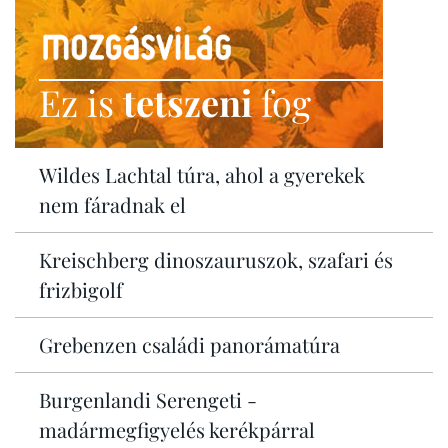
Ez is
tetszeni
fog
Wildes Lachtal túra, ahol a gyerekek
nem fáradnak el
Kreischberg dinoszauruszok, szafari és
frizbigolf
Grebenzen családi panorámatúra
Burgenlandi Serengeti -
madármegfigyelés kerékpárral