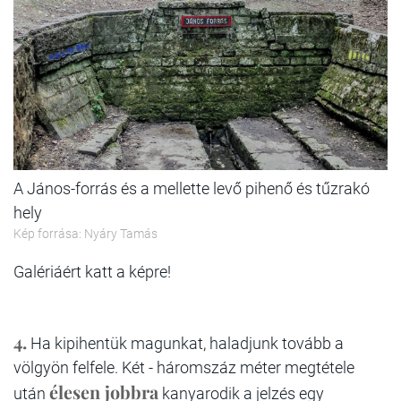
A János-forrás és a mellette levő pihenő és tűzrakó
hely
Kép forrása: Nyáry Tamás
Galériáért katt a képre!
4.
Ha kipihentük magunkat, haladjunk tovább a
völgyön felfele. Két - háromszáz méter megtétele
élesen jobbra
után
kanyarodik a jelzés egy