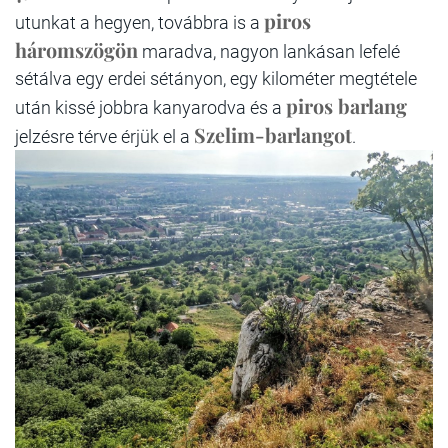
piros
utunkat a hegyen, továbbra is a
háromszögön
maradva, nagyon lankásan lefelé
sétálva egy erdei sétányon, egy kilométer megtétele
piros barlang
után kissé jobbra kanyarodva és a
Szelim-barlangot
jelzésre térve érjük el a
.