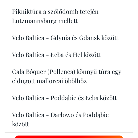
Pikniktúra a szőlődomb tetején
Lutzmannsburg mellett
Velo Baltica - Gdynia és Gdansk között
Velo Baltica - Łeba és Hel között
Cala Bóquer (Pollenca) könnyű túra egy
eldugott mallorcai öbölhöz
Velo Baltica - Poddąbie és Łeba között
Velo Baltica - Darłowo és Poddąbie
között