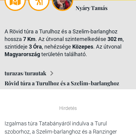
Nyáry Tamás
A Rövid túra a Turulhoz és a Szelim-barlanghoz
hossza
7 Km
. Az útvonal szintemelkedése
302 m
,
szintideje
3 Óra
, nehézsége
Közepes
. Az útvonal
Magyarország
területén található.
turazas/turautak
Rôvid túra a Turulhoz és a Szelim-barlanghoz
Hirdetés
Izgalmas túra Tatabányáról indulva a Turul
szoborhoz, a Szelim-barlanghoz és a Ranzinger