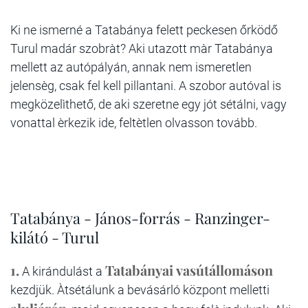
Ki ne ismerné a Tatabánya felett peckesen őrködő
Turul madár szobràt? Aki utazott màr Tatabánya
mellett az autópályán, annak nem ismeretlen
jelensèg, csak fel kell pillantani. A szobor autóval is
megközelìthető, de aki szeretne egy jót sétálni, vagy
vonattal èrkezik ide, feltètlen olvasson tovább.
Tatabánya - János-forrás - Ranzinger-
kilátó - Turul
1.
Tatabányai vasútállomáson
A kirándulást a
kezdjük. Àtsétálunk a bevásárló központ melletti