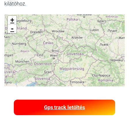
kilátóhoz.
+
-
Gps track letöltés