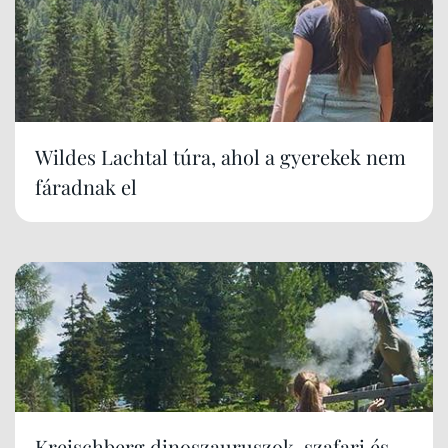
Wildes Lachtal túra, ahol a gyerekek nem
fáradnak el
Kreischberg dinoszauruszok, szafari és