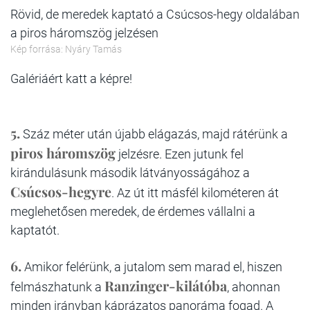
Rövid, de meredek kaptató a Csúcsos-hegy oldalában
a piros háromszög jelzésen
Kép forrása: Nyáry Tamás
Galériáért katt a képre!
5.
Száz méter után újabb elágazás, majd rátérünk a
piros háromszög
jelzésre. Ezen jutunk fel
kirándulásunk második látványosságához a
Csúcsos-hegyre
. Az út itt másfél kilométeren át
meglehetősen meredek, de érdemes vállalni a
kaptatót.
6.
Amikor felérünk, a jutalom sem marad el, hiszen
Ranzinger-kilátóba
felmászhatunk a
, ahonnan
minden irányban káprázatos panoráma fogad. A