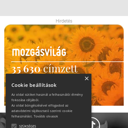
Hirdetés
35 630
címzett
heti motiváció
×
Cookie beállítások
Ne maradj le!
Az oldal sütiket használ a felhasználói élmény
fokozása céljából.
Az oldal böngészésével elfogadod az
adatvédelmi tájékoztató szerinti cookie
felhasználást.
Tovább olvasok
SZÜKSÉGES