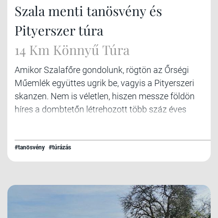
Szala menti tanösvény és
Pityerszer túra
14 Km Könnyű Túra
Amikor Szalafőre gondolunk, rögtön az Őrségi
Műemlék együttes ugrik be, vagyis a Pityerszeri
skanzen. Nem is véletlen, hiszen messze földön
híres a dombtetőn létrehozott több száz éves
házakból épített emlékhely.
#tanösvény
#túrázás