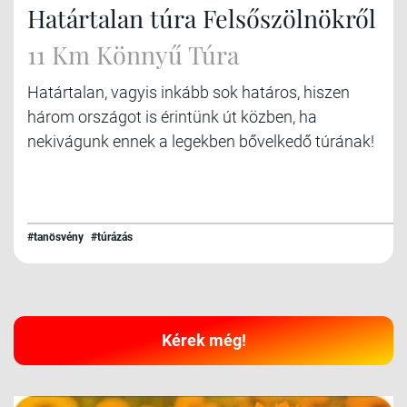
Határtalan túra Felsőszölnökről
11 Km Könnyű Túra
Határtalan, vagyis inkább sok határos, hiszen
három országot is érintünk út közben, ha
nekivágunk ennek a legekben bővelkedő túrának!
#tanösvény
#túrázás
Kérek még!