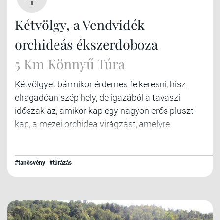
Kétvölgy, a Vendvidék
orchideás ékszerdoboza
5 Km Könnyű Túra
Kétvölgyet bármikor érdemes felkeresni, hisz
elragadóan szép hely, de igazából a tavaszi
időszak az, amikor kap egy nagyon erős pluszt
kap, a mezei orchidea virágzást, amelyre
tanösvényt is kialakítottak.
#tanösvény
#túrázás