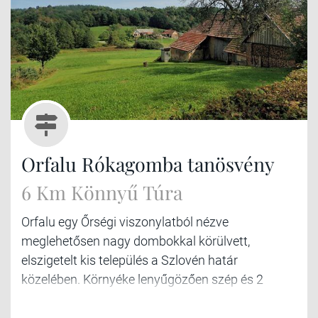
Orfalu Rókagomba tanösvény
6 Km Könnyű Túra
Orfalu egy Őrségi viszonylatból nézve
meglehetősen nagy dombokkal körülvett,
elszigetelt kis település a Szlovén határ
közelében. Környéke lenyűgözően szép és 2
tanösvényt is találunk itt, amiket érdemes
végigjárni.