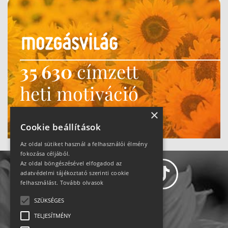
35 630
címzett
heti motiváció
Ne maradj le!
×
Cookie beállítások
Az oldal sütiket használ a felhasználói élmény
fokozása céljából.
Az oldal böngészésével elfogadod az
adatvédelmi tájékoztató szerinti cookie
felhasználást.
Tovább olvasok
SZÜKSÉGES
Adatvédelem
TELJESÍTMÉNY