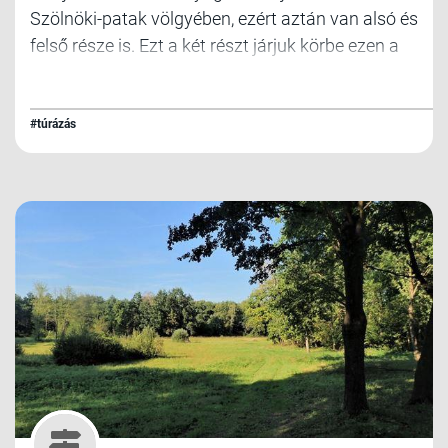
Szölnöki-patak völgyében, ezért aztán van alsó és
felső része is. Ezt a két részt járjuk körbe ezen a
túrán.
#túrázás