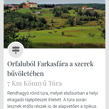
Orfaluból Farkasfára a szerek
bűvöletében
7 Km Könnyű Túra
Rendhagyó rövid túra, melyet elsősorban a helyi
elragadó tájépítészet ihletett. A túra során
lesznek erdős részek is, de alapvetően a tipikus