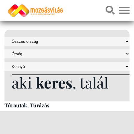
aki
keres
, talál
Túrautak, Túrázás