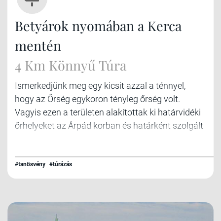
Betyárok nyomában a Kerca
mentén
4 Km Könnyű Túra
Ismerkedjünk meg egy kicsit azzal a ténnyel,
hogy az Őrség egykoron tényleg őrség volt.
Vagyis ezen a területen alakítottak ki határvidéki
őrhelyeket az Árpád korban és határként szolgált
a történelmi Kuruc - Labanc háborúk idején az
1700-as évek elején.
#tanösvény
#túrázás