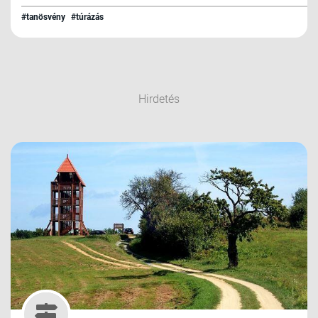
#tanösvény
#túrázás
Hirdetés