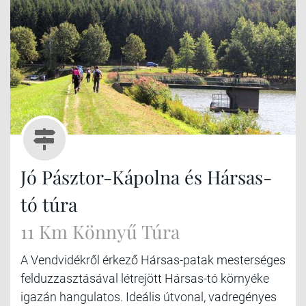
Jó Pásztor-Kápolna és Hársas-
tó túra
11 Km Könnyű Túra
A Vendvidékről érkező Hársas-patak mesterséges
felduzzasztásával létrejött Hársas-tó környéke
igazán hangulatos. Ideális útvonal, vadregényes