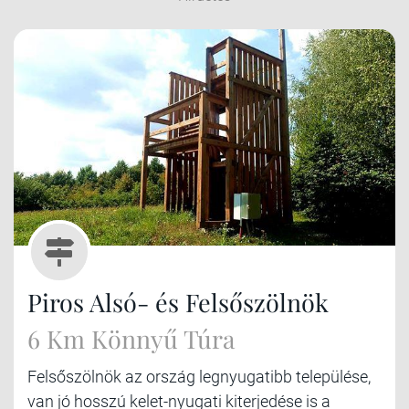
Piros Alsó- és Felsőszölnök
6 Km Könnyű Túra
Felsőszölnök az ország legnyugatibb települése,
van jó hosszú kelet-nyugati kiterjedése is a