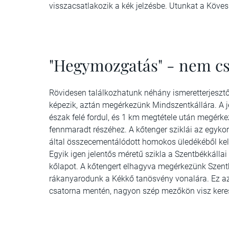
visszacsatlakozik a kék jelzésbe. Utunkat a Köves­h
"Hegymozgatás" - nem cs
Rövidesen találkozhatunk néhány ismeretterjesztő
képezik, aztán megérkezünk Mindszentkállára. A j
észak felé fordul, és 1 km megtétele után megérk
fennmaradt részéhez. A kőtenger sziklái az egyko
által összecementálódott homokos üledékéből kel
Egyik igen jelentős méretű szikla a Szentbékkállai
kőlapot. A kőtengert elhagyva megérkezünk Szentb
rákanyarodunk a Kékkő tanösvény vonalára. Ez az 
csatorna mentén, nagyon szép mezőkön visz keres