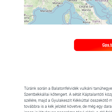
Gps t
Túránk során a Balaton­felvidék vulkáni tanúhegye
Szentbékkállai kőtengert. A sétát Káptalantóti köz
szélére, majd a Gyulakeszit Kékkúttal összekötő 
továbbra is a kék jelzést követve, de még egy da