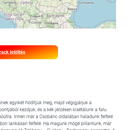
rack letöltés
inek egyikét hódítjuk meg, majd végigjárjuk a
pontjából kezdjük, és a kék jelzésen kisétálunk a falu
műútra. Innen már a Csobánc oldalában haladunk felfelé
rabon lankásan felfelé. Ha magunk mögé pillantunk, már