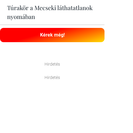
Túrakör a Mecseki láthatatlanok
nyomában
Kérek még!
Hirdetés
Hirdetés