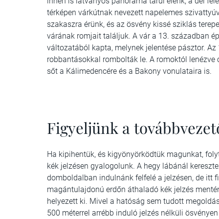
innen is látványos panoráma tárul elénk, a dél fe
térképen várkútnak nevezett napelemes szivattyúv
szakaszra érünk, és az ösvény kissé sziklás terep
várának romjait találjuk. A vár a 13. században ép
változatából kapta, melynek jelentése pásztor. Az 
robbantásokkal rombolták le. A romoktól lenézve 
sőt a Káli­medencére és a Bakony vonulataira is.
Figyeljünk a továbbvezető
Ha kipihentük, és kigyönyörködtük magunkat, folyt
kék jelzésen gyalogolunk. A hegy lábánál kereszte
domboldalban indulnánk felfelé a jelzésen, de itt fi
magántulajdonú erdőn áthaladó kék jelzés mentén
helyezett ki. Mivel a hatóság sem tudott megoldást
500 méterrel arrébb induló jelzés nélküli ösvénye