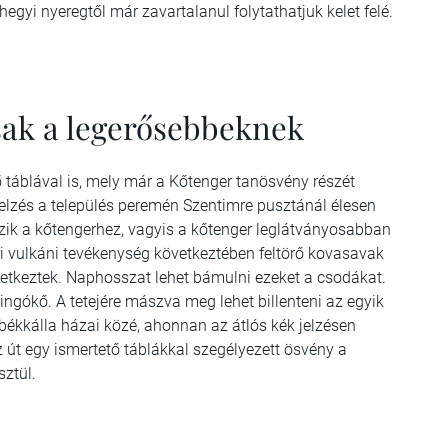
egyi nyeregtől már zavartalanul folytathatjuk kelet felé.
ak a legerősebbeknek
 táblával is, mely már a Kőtenger tanösvény részét
elzés a település peremén Szentimre pusztánál élesen
ezik a kőtengerhez, vagyis a kőtenger leglátványosabban
ri vulkáni tevékenység következtében feltörő kovasavak
etkeztek. Naphosszat lehet bámulni ezeket a csodákat.
 ingókő. A tetejére mászva meg lehet billenteni az egyik
ékkálla házai közé, ahonnan az átlós kék jelzésen
út egy ismertető táblákkal szegélyezett ösvény a
ztül.