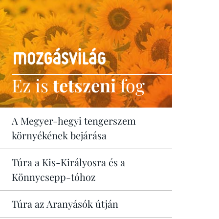
Ez is
tetszeni
fog
A Megyer-hegyi tengerszem
környékének bejárása
Túra a Kis-Királyosra és a
Könnycsepp-tóhoz
Túra az Aranyásók útján