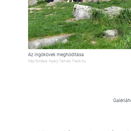
Az ingókövek meghódítása
Kép forrása: Nyáry Tamás Trekk.hu
Galériáh