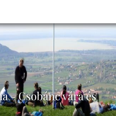
a - Csobánc vára és