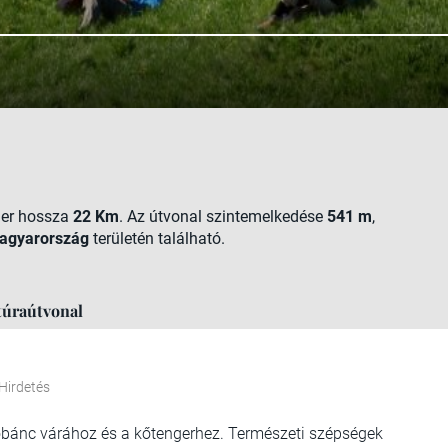
ger hossza
22 Km
. Az útvonal szintemelkedése
541 m
,
agyarország
területén található.
túraútvonal
Hirdetés
obánc várához és a kőtengerhez. Természeti szépségek