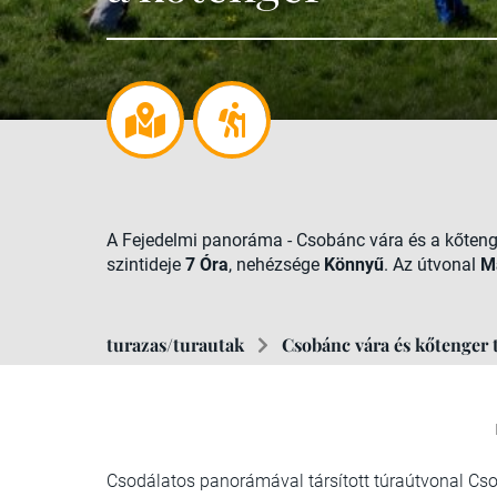
A Fejedelmi panoráma - Csobánc vára és a kőten
szintideje
7 Óra
, nehézsége
Könnyű
. Az útvonal
M
turazas/turautak
Csobánc vára és kőtenger 
Csodálatos panorámával társított túraútvonal Cs