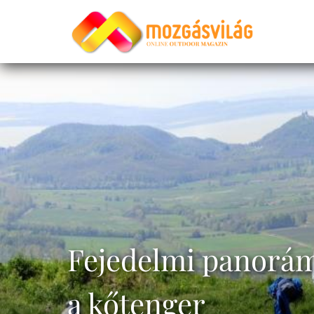
Fejedelmi panorám
a kőtenger