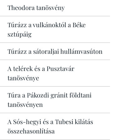
Theodora tanösvény
Túrázz a vulkánoktól a Béke
sztúpáig
Túrázz a sátoraljai hullámvasúton
A telérek és a Pusztavár
tanösvénye
Túra a Pákozdi gránit földtani
tanösvényen
A Sós-hegyi és a Tubesi kilátás
összehasonlítása