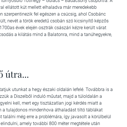
lé tornyosuló Tóti­hegy – Gulács – Badacsony csoportra. A
al ellátott kút mellett elhaladva már meredekebb
en szerpentinezik fel egészen a csúcsig, ahol Csobánc
ült, nevét a török eredetű csobán szó kicsinyítő képzős
1700­as évek elején osztrák császári kézre került várat
csodás a kilátás mind a Balatonra, mind a tanúhegyekre,
 útra...
atjuk utunkat a hegy északi oldalán lefelé. Továbbra is a
zzük a Diszelből induló műutat, majd a túloldalán a
gyelni kell, mert egy tisztázatlan jogi kérdés miatt a
 a tulajdonos mindenhova áthaladást tiltó táblákat
 találni még erre a problémára, így javasolt a körülbelül
n elindulni, amely további 800 méter megtétele után