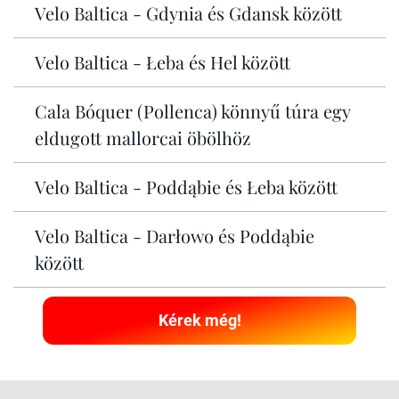
Velo Baltica - Gdynia és Gdansk között
Velo Baltica - Łeba és Hel között
Cala Bóquer (Pollenca) könnyű túra egy
eldugott mallorcai öbölhöz
Velo Baltica - Poddąbie és Łeba között
Velo Baltica - Darłowo és Poddąbie
között
Kérek még!