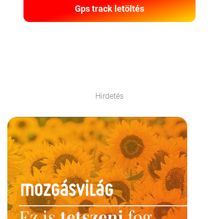
Gps track letöltés
Hirdetés
Ez is
tetszeni
fog