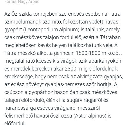
Forrás: Nagy Árpád
Az Őz-szikla tömbjében szerencsés esetben a Tátra
szimbólumának számító, fokozottan védett havasi
gyopárt (Leontopodium alpinum) is találunk, amely
csak mészköves talajon fordul elő, ezért a Tátrában
meglehetősen kevés helyen találkozhatunk vele. A
Tátra mészkő alkotta gerincein 1500-1800 m között
megtalálható kecses kis virágok sziklapárkányokon
és meredek bérceken akár 2300 m-ig előfordulnak,
érdekessége, hogy nem csak az álvirágzata gyapjas,
az egész növényt gyapjas-nemezes szőr borítja. A
csúcson a gyopárhoz hasonlóan csak mészköves
talajon előforduló, élénk lila sugárvirágjairól és
narancssárga csöves virágjairól messziről
felismerhető havasi őszirózsa (Aster alpinus) is
előfordul.