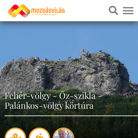
Fehér-völgy - Őz-szikla -
Palánkos-völgy körtúra