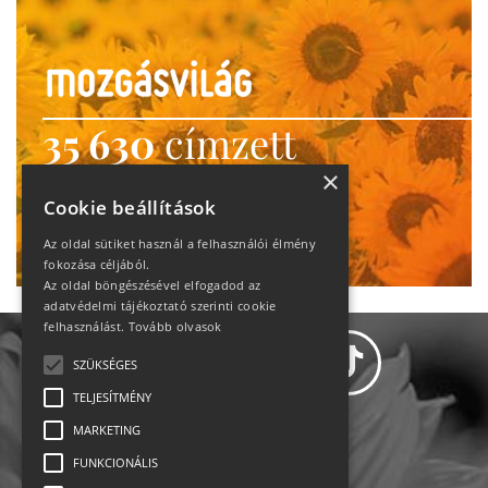
35 630
címzett
heti motiváció
×
Cookie beállítások
Ne maradj le!
Az oldal sütiket használ a felhasználói élmény
fokozása céljából.
Az oldal böngészésével elfogadod az
adatvédelmi tájékoztató szerinti cookie
felhasználást.
Tovább olvasok
SZÜKSÉGES
TELJESÍTMÉNY
MARKETING
Adatvédelem
FUNKCIONÁLIS