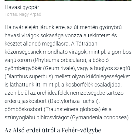
Havasi gyopár
Forrás: Nagy Árpád
Ha nyár elején járunk erre, az út mentén gyönyörű
havasi virágok sokasága vonzza a tekintetet és
késztet állandó megállásra. A Tátrában
közönségesnek mondható virágok, mint pl. a gombos
varjúköröm (Phyteuma orbiculare), a bókoló
gyömbérgyökér (Geum rivale), vagy a buglyos szegfű
(Dianthus superbus) mellett olyan különlegességeket
is láthattunk itt, mint pl. a kosborfélék családjába,
azon belül az orchideafélék nemzetségébe tartozó
erdei ujjaskosbort (Dactylorhiza fuchsii),
gömböskosbort (Traunsteinera globosa) és a
szúnyoglábú bibircsvirágot (Gymandenia conopsea).
Az Alsó erdei útról a Fehér-völgybe