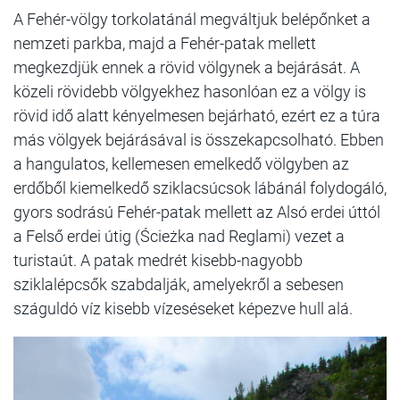
A Fehér-völgy torkolatánál megváltjuk belépőnket a
nemzeti parkba, majd a Fehér-patak mellett
megkezdjük ennek a rövid völgynek a bejárását. A
közeli rövidebb völgyekhez hasonlóan ez a völgy is
rövid idő alatt kényelmesen bejárható, ezért ez a túra
más völgyek bejárásával is összekapcsolható. Ebben
a hangulatos, kellemesen emelkedő völgyben az
erdőből kiemelkedő sziklacsúcsok lábánál folydogáló,
gyors sodrású Fehér-patak mellett az Alsó erdei úttól
a Felső erdei útig (Ścieżka nad Reglami) vezet a
turistaút. A patak medrét kisebb-nagyobb
sziklalépcsők szabdalják, amelyekről a sebesen
száguldó víz kisebb vízeséseket képezve hull alá.