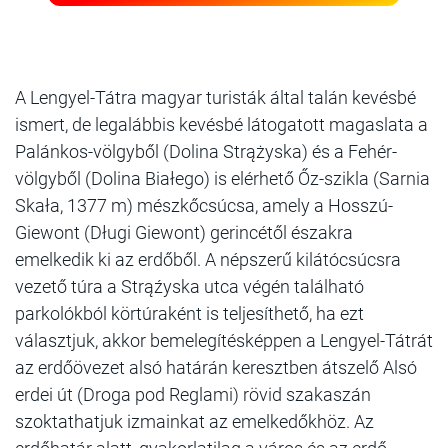
A Lengyel-Tátra magyar turisták által talán kevésbé
ismert, de legalábbis kevésbé látogatott magaslata a
Palánkos-völgyből (Dolina Strążyska) és a Fehér-
völgyből (Dolina Białego) is elérhető Őz-szikla (Sarnia
Skała, 1377 m) mészkőcsúcsa, amely a Hosszú-
Giewont (Długi Giewont) gerincétől északra
emelkedik ki az erdőből. A népszerű kilátócsúcsra
vezető túra a Strąźyska utca végén található
parkolókból körtúraként is teljesíthető, ha ezt
választjuk, akkor bemelegítésképpen a Lengyel-Tátrát
az erdőövezet alsó határán keresztben átszelő Alsó
erdei út (Droga pod Reglami) rövid szakaszán
szoktathatjuk izmainkat az emelkedőkhöz. Az