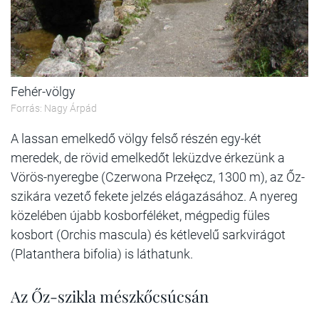
Fehér-völgy
Forrás: Nagy Árpád
A lassan emelkedő völgy felső részén egy-két
meredek, de rövid emelkedőt leküzdve érkezünk a
Vörös-nyeregbe (Czerwona Przełęcz, 1300 m), az Őz-
szikára vezető fekete jelzés elágazásához. A nyereg
közelében újabb kosborféléket, mégpedig füles
kosbort (Orchis mascula) és kétlevelű sarkvirágot
(Platanthera bifolia) is láthatunk.
Az Őz-szikla mészkőcsúcsán