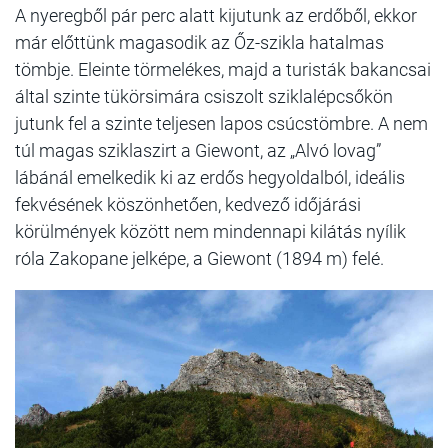
A nyeregből pár perc alatt kijutunk az erdőből, ekkor
már előttünk magasodik az Őz-szikla hatalmas
tömbje. Eleinte törmelékes, majd a turisták bakancsai
által szinte tükörsimára csiszolt sziklalépcsőkön
jutunk fel a szinte teljesen lapos csúcstömbre. A nem
túl magas sziklaszirt a Giewont, az „Alvó lovag”
lábánál emelkedik ki az erdős hegyoldalból, ideális
fekvésének köszönhetően, kedvező időjárási
körülmények között nem mindennapi kilátás nyílik
róla Zakopane jelképe, a Giewont (1894 m) felé.