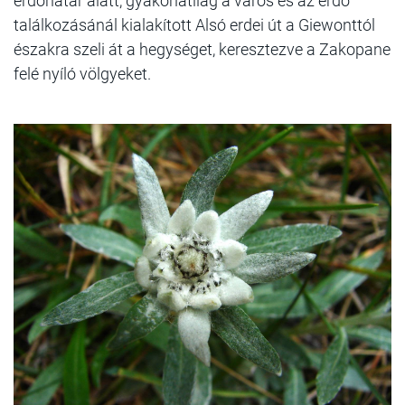
erdőhatár alatt, gyakorlatilag a város és az erdő
találkozásánál kialakított Alsó erdei út a Giewonttól
északra szeli át a hegységet, keresztezve a Zakopane
felé nyíló völgyeket.