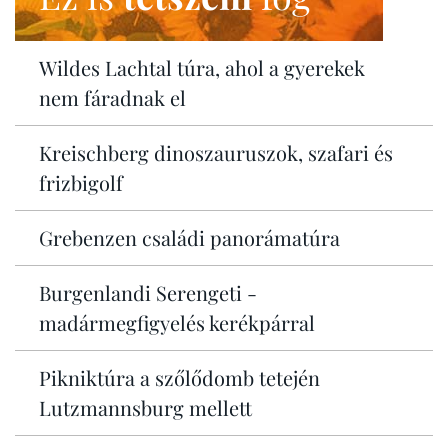
Wildes Lachtal túra, ahol a gyerekek
nem fáradnak el
Kreischberg dinoszauruszok, szafari és
frizbigolf
Grebenzen családi panorámatúra
Burgenlandi Serengeti -
madármegfigyelés kerékpárral
Pikniktúra a szőlődomb tetején
Lutzmannsburg mellett