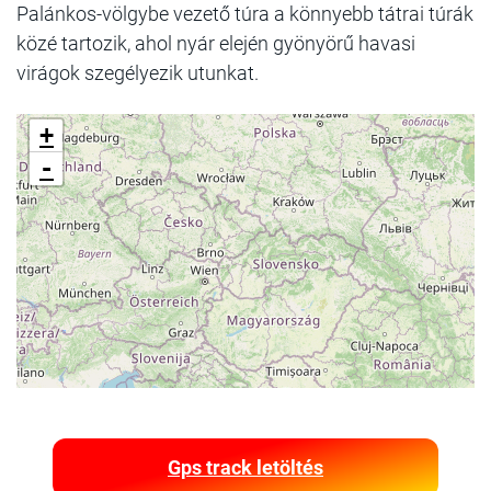
Palánkos-völgybe vezető túra a könnyebb tátrai túrák
közé tartozik, ahol nyár elején gyönyörű havasi
virágok szegélyezik utunkat.
+
-
Gps track letöltés