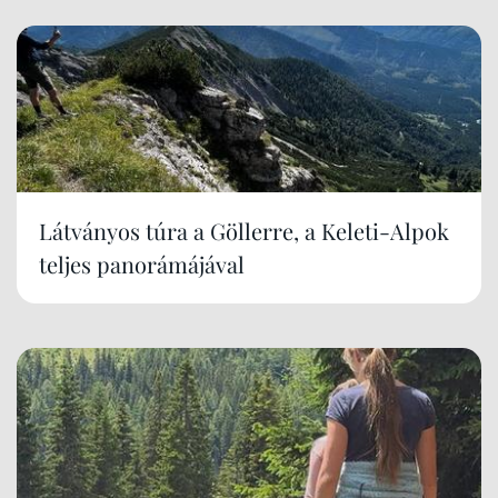
Látványos túra a Göllerre, a Keleti-Alpok
teljes panorámájával