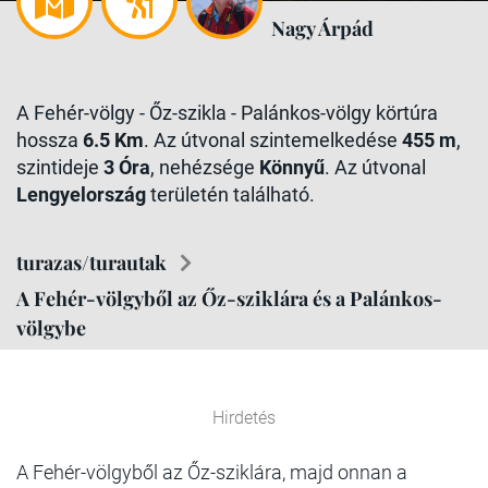
Nagy Árpád
A Fehér-völgy - Őz-szikla - Palánkos-völgy körtúra
hossza
6.5 Km
. Az útvonal szintemelkedése
455 m
,
szintideje
3 Óra
, nehézsége
Könnyű
. Az útvonal
Lengyelország
területén található.
turazas/turautak
A Fehér-völgyből az Őz-sziklára és a Palánkos-
völgybe
Hirdetés
A Fehér-völgyből az Őz-sziklára, majd onnan a