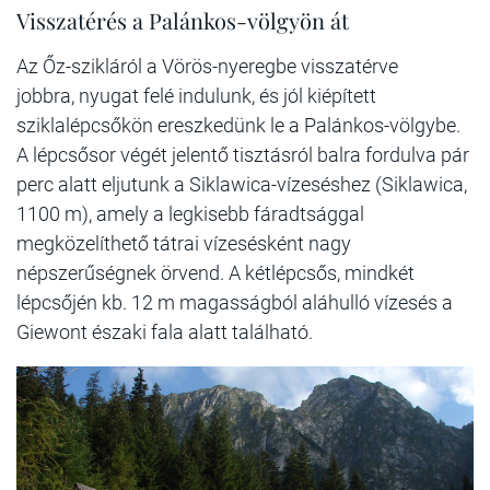
Visszatérés a Palánkos-völgyön át
Az Őz-szikláról a Vörös-nyeregbe visszatérve
jobbra, nyugat felé indulunk, és jól kiépített
sziklalépcsőkön ereszkedünk le a Palánkos-völgybe.
A lépcsősor végét jelentő tisztásról balra fordulva pár
perc alatt eljutunk a Siklawica-vízeséshez (Siklawica,
1100 m), amely a legkisebb fáradtsággal
megközelíthető tátrai vízesésként nagy
népszerűségnek örvend. A kétlépcsős, mindkét
lépcsőjén kb. 12 m magasságból aláhulló vízesés a
Giewont északi fala alatt található.