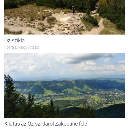
Őz-szikla
Forrás: Nagy Árpád
Kilátás az Őz-szikláról Zakopane felé