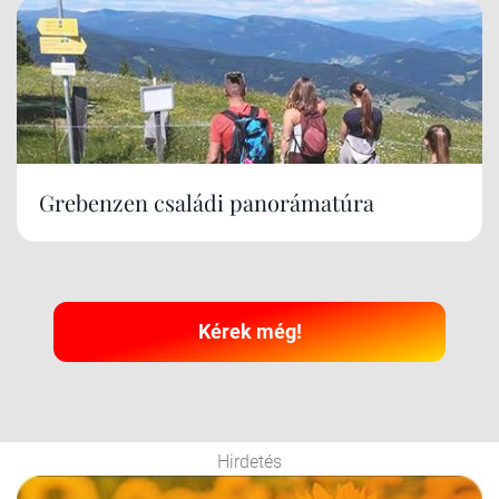
Grebenzen családi panorámatúra
Kérek még!
Hirdetés