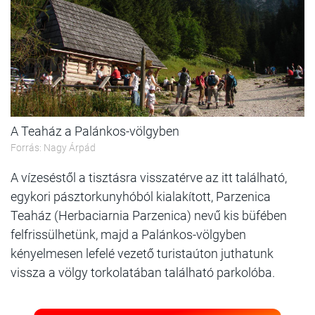
A Teaház a Palánkos-völgyben
Forrás: Nagy Árpád
A vízeséstől a tisztásra visszatérve az itt található,
egykori pásztorkunyhóból kialakított, Parzenica
Teaház (Herbaciarnia Parzenica) nevű kis büfében
felfrissülhetünk, majd a Palánkos-völgyben
kényelmesen lefelé vezető turistaúton juthatunk
vissza a völgy torkolatában található parkolóba.