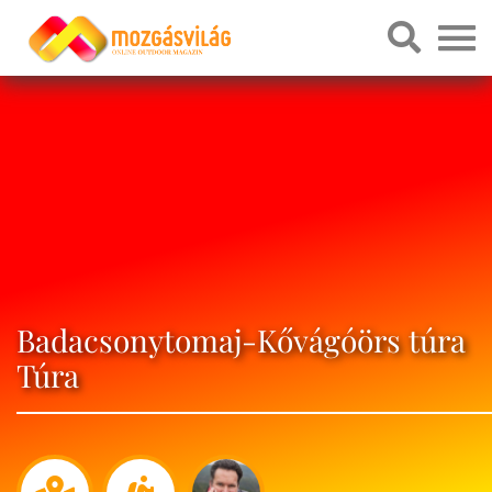
Badacsonytomaj-Kővágóörs túra
Túra