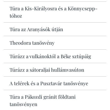
Túra a Kis-Királyosra és a Könnycsepp-
tóhoz
Túra az Aranyásók útján
Theodora tanösvény
Túrázz a vulkánoktól a Béke sztúpáig
Túrázz a sátoraljai hullámvasúton
A telérek és a Pusztavár tanösvénye
Túra a Pákozdi gránit földtani
tanösvényen