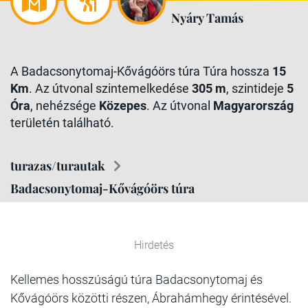
Nyáry Tamás
A Badacsonytomaj-Kővágóörs túra Túra hossza
15
Km
. Az útvonal szintemelkedése
305 m
, szintideje
5
Óra
, nehézsége
Közepes
. Az útvonal
Magyarország
területén található.
turazas/turautak
Badacsonytomaj-Kővágóörs túra
Hirdetés
Kellemes hosszúságú túra Badacsonytomaj és
Kővágóörs közötti részen, Ábrahámhegy érintésével.