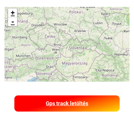
+
-
Gps track letöltés