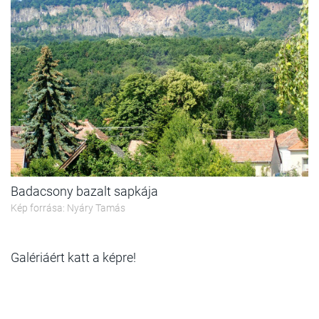
Badacsony bazalt sapkája
Kép forrása: Nyáry Tamás
Galériáért katt a képre!