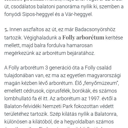
út, csodálatos balatoni panoráma nyílik ki, szemben a
fonyódi Sipos-heggyel és a Vár-heggyel.
5.
Innen aszfaltos az út, ez már Badacsonyörshöz
Folly arborétum
tartozik. Végighaladunk a
kerítése
mellett, majd balra fordulva hamarosan
megérkezünk az arborétum bejáratához.
A Folly arborétum 3 generáció óta a Folly család
tulajdonában van, ez ma az egyetlen magyarországi
magán kézben lévő arborétum. Élő „fenyőmúzeum”,
emellett cédrusok, ciprusfélék, borókák, és számos
lombhullató fa él itt. Az arborétum az 1997. évtől a
Balaton-felvidéki Nemzeti Park fokozottan védett
területéhez tartozik. Szép kilátás nyílik a Balatonra,
különösen a kilátóból, de a hegyoldalban számos