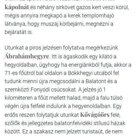
kápolnát
és néhány sírkövet gazos kert veszi körül,
mégis annyira megkapó a kerek templomhajó
látványa, hogy muszáj körbejárni, megnézni a
bejáratát is.
Utunkat a piros jelzésen folytatva megérkezünk
Ábrahámhegyre
. Itt is ágaskodik egy kilátó a
hegyoldalban, úgyhogy ha energiánkból futja, akkor a
71-es főútról bal oldalon a Bökkhegyi utcából fel
tudunk menni újra megcsodálni a Balatont és a
szemközti Fonyódi csúcsokat. A jelzés jó 1
kilométeren a főút mellett halad, majd a falu túlsó
végén újra felfelé indulunk a hegyenoldalban. Egy
Kővágóörs
erdős részen folytatjuk utunkat
felé,
szőlők és jellegzetes balatonfelvidéki stílusú házak
között. Ez a szakasz nem jelzett turistaút, de nem