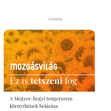
Hirdetés
Ez is
tetszeni
fog
A Megyer-hegyi tengerszem
környékének bejárása