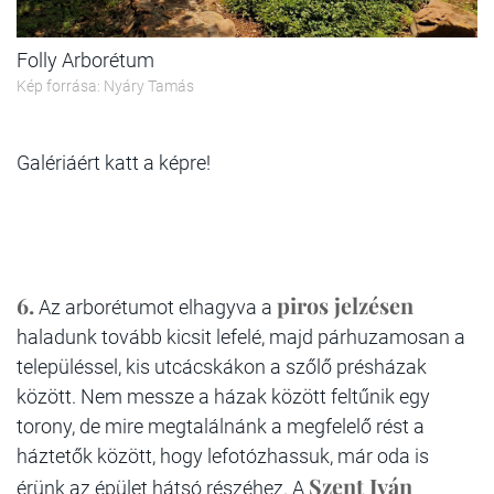
Folly Arborétum
Kép forrása: Nyáry Tamás
Galériáért katt a képre!
6.
piros jelzésen
Az arborétumot elhagyva a
haladunk tovább kicsit lefelé, majd párhuzamosan a
településsel, kis utcácskákon a szőlő présházak
között. Nem messze a házak között feltűnik egy
torony, de mire megtalálnánk a megfelelő rést a
háztetők között, hogy lefotózhassuk, már oda is
Szent Iván
érünk az épület hátsó részéhez. A