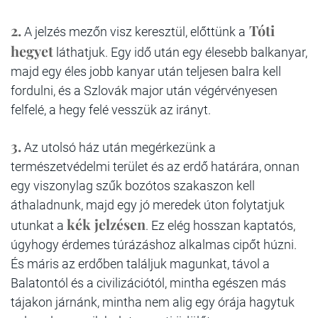
2.
Tóti
A jelzés mezőn visz keresztül, előttünk a
hegyet
láthatjuk. Egy idő után egy élesebb balkanyar,
majd egy éles jobb kanyar után teljesen balra kell
fordulni, és a Szlovák major után végérvényesen
felfelé, a hegy felé vesszük az irányt.
3.
Az utolsó ház után megérkezünk a
természetvédelmi terület és az erdő határára, onnan
egy viszonylag szűk bozótos szakaszon kell
áthaladnunk, majd egy jó meredek úton folytatjuk
kék jelzésen
utunkat a
. Ez elég hosszan kaptatós,
úgyhogy érdemes túrázáshoz alkalmas cipőt húzni.
És máris az erdőben találjuk magunkat, távol a
Balatontól és a civilizációtól, mintha egészen más
tájakon járnánk, mintha nem alig egy órája hagytuk