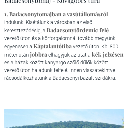
Badacsonytomaj - Kővágóörs túra
1.
Badacsonytomajban a vasútállomásról
indulunk. Kisétálunk a városban az első
Badacsonytördemic felé
kereszteződésig, a
vezető úton és a körforgalomnál tovább megyünk
Káptalantótiba
egyenesen a
vezető úton. Kb. 800
jobbra
kék jelzésen
méter után
elhagyjuk az utat a
és a házak között kanyargó szőlő dűlők között
vezető úton haladunk felfelé. Innen visszatekintve
rácsodálkozhatunk a Badacsonyi bazalt sziklákra.