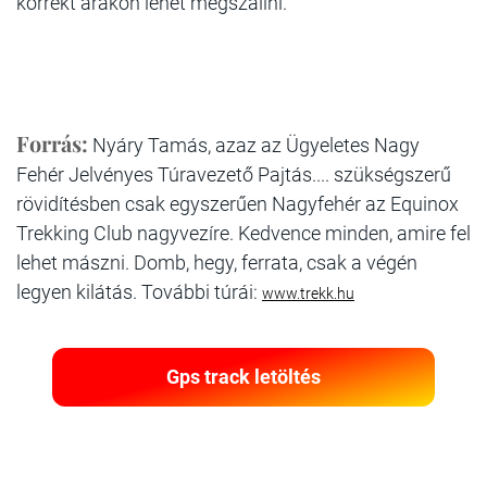
korrekt árakon lehet megszállni.
Forrás:
Nyáry Tamás, azaz az Ügyeletes Nagy
Fehér Jelvényes Túravezető Pajtás.... szükségszerű
rövidítésben csak egyszerűen Nagyfehér az Equinox
Trekking Club nagyvezíre. Kedvence minden, amire fel
lehet mászni. Domb, hegy, ferrata, csak a végén
legyen kilátás. További túrái:
www.trekk.hu
Gps track letöltés