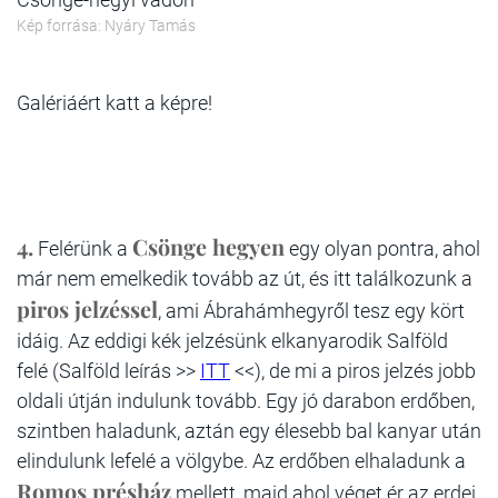
Kép forrása: Nyáry Tamás
Galériáért katt a képre!
4.
Csönge hegyen
Felérünk a
egy olyan pontra, ahol
már nem emelkedik tovább az út, és itt találkozunk a
piros jelzéssel
, ami Ábrahámhegyről tesz egy kört
idáig. Az eddigi kék jelzésünk elkanyarodik Salföld
felé (Salföld leírás >>
ITT
<<), de mi a piros jelzés jobb
oldali útján indulunk tovább. Egy jó darabon erdőben,
szintben haladunk, aztán egy élesebb bal kanyar után
elindulunk lefelé a völgybe. Az erdőben elhaladunk a
Romos présház
mellett, majd ahol véget ér az erdei