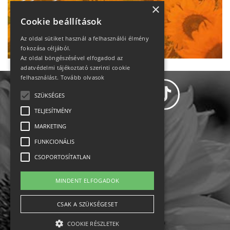
heti motiváció
×
Cookie beállítások
Ne maradj le!
Az oldal sütiket használ a felhasználói élmény
fokozása céljából.
Az oldal böngészésével elfogadod az
adatvédelmi tájékoztató szerinti cookie
felhasználást.
Tovább olvasok
SZÜKSÉGES
TELJESÍTMÉNY
MARKETING
Adatvédelem
FUNKCIONÁLIS
CSOPORTOSÍTATLAN
Állásajánlatok
MINDENT ELFOGADOK
Impresszum-kapcsolat
CSAK A SZÜKSÉGESET
Jogi nyilatkozat
COOKIE RÉSZLETEK
Rólunk