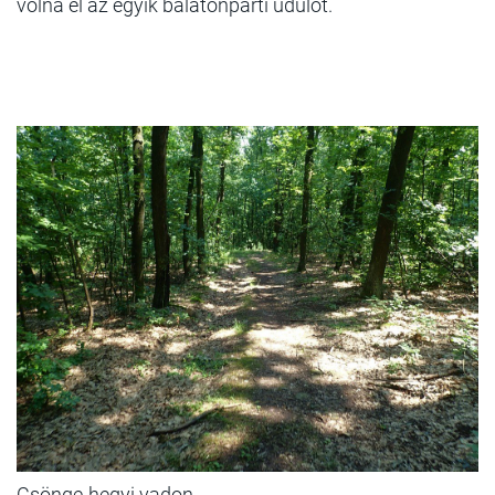
volna el az egyik balatonparti üdülőt.
Csönge-hegyi vadon