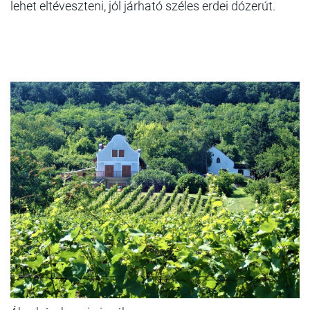
lehet eltéveszteni, jól járható széles erdei dózerút.