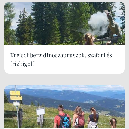
Kreischberg dinoszauruszok, szafari és
frizbigolf