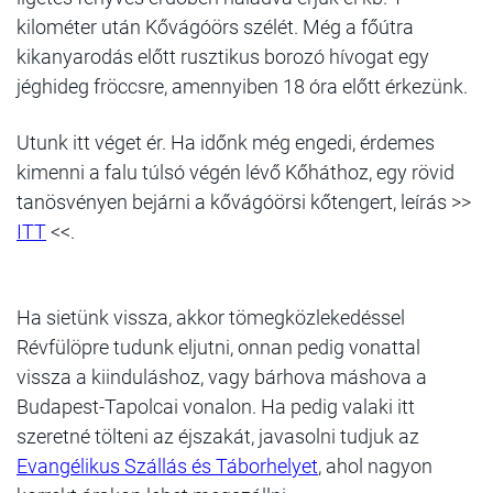
kilométer után Kővágóörs szélét. Még a főútra
kikanyarodás előtt rusztikus borozó hívogat egy
jéghideg fröccsre, amennyiben 18 óra előtt érkezünk.
Utunk itt véget ér. Ha időnk még engedi, érdemes
kimenni a falu túlsó végén lévő Kőháthoz, egy rövid
tanösvényen bejárni a kővágóörsi kőtengert, leírás >>
ITT
<<.
Ha sietünk vissza, akkor tömegközlekedéssel
Révfülöpre tudunk eljutni, onnan pedig vonattal
vissza a kiinduláshoz, vagy bárhova máshova a
Budapest-Tapolcai vonalon. Ha pedig valaki itt
szeretné tölteni az éjszakát, javasolni tudjuk az
Evangélikus Szállás és Táborhelyet
, ahol nagyon