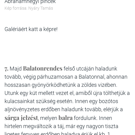
Ábrahámhegyi pincék
Kép forrása: Nyáry Tamás
Galériáért katt a képre!
7.
Balatonrendes
Majd
felső utcáján haladunk
tovább, végig párhuzamosan a Balatonnal, ahonnan
hosszasan gyönyörködhetünk a zöldes vizében.
Utunk egy kút mellett vezet el, amiből újra tölthetjük a
kulacsainkat szükség esetén. Innen egy bozótos
aljnövényzetes erdőben haladunk tovább, elérjük a
sárga jelzést
balra
, melyen
fordulunk. Innen
hirtelen megváltozik a táj, már egy nagyon tiszta
ligetes fenyves erdőben haladva érjük el kb. 1