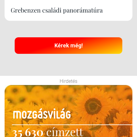
Grebenzen családi panorámatúra
Kérek még!
Hirdetés
35 630
címzett