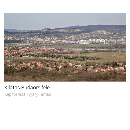
Kilátás Budaörs felé
Kép forrása: Nyáry Tamás