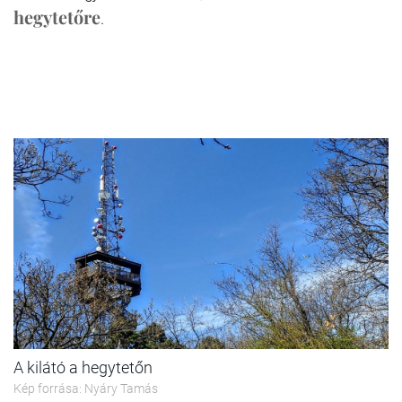
hegytetőre
.
A kilátó a hegytetőn
Kép forrása: Nyáry Tamás