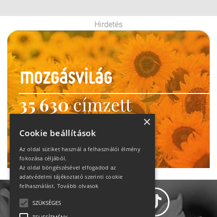
Hirdetés
35 630
címzett
heti motiváció
×
Cookie beállítások
Ne maradj le!
Az oldal sütiket használ a felhasználói élmény
fokozása céljából.
Az oldal böngészésével elfogadod az
adatvédelmi tájékoztató szerinti cookie
felhasználást.
Tovább olvasok
SZÜKSÉGES