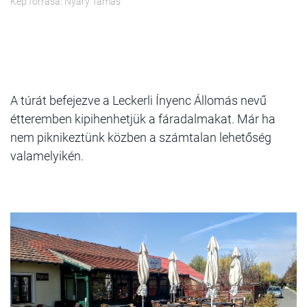
Kép forrása: Nyáry Tamás
A túrát befejezve a Leckerli Ínyenc Állomás nevű
étteremben kipihenhetjük a fáradalmakat. Már ha
nem piknikeztünk közben a számtalan lehetőség
valamelyikén.