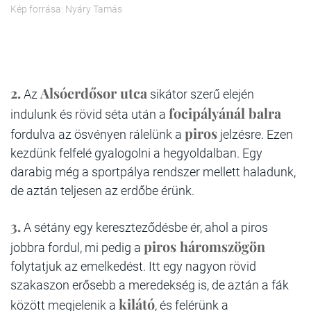
Kép forrása: Nyáry Tamás
2.
Alsóerdősor utca
Az
sikátor szerű elején
focipályánál balra
indulunk és rövid séta után a
piros
fordulva az ösvényen rálelünk a
jelzésre. Ezen
kezdünk felfelé gyalogolni a hegyoldalban. Egy
darabig még a sportpálya rendszer mellett haladunk,
de aztán teljesen az erdőbe érünk.
3.
A sétány egy kereszteződésbe ér, ahol a piros
piros háromszögön
jobbra fordul, mi pedig a
folytatjuk az emelkedést. Itt egy nagyon rövid
szakaszon erősebb a meredekség is, de aztán a fák
kilátó
között megjelenik a
, és felérünk a