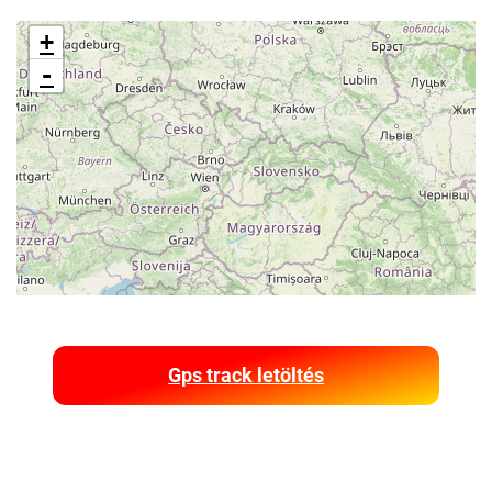
+
-
Gps track letöltés