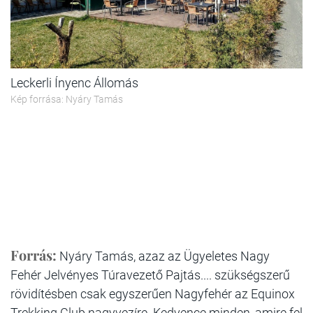
Leckerli Ínyenc Állomás
Kép forrása: Nyáry Tamás
Forrás:
Nyáry Tamás, azaz az Ügyeletes Nagy
Fehér Jelvényes Túravezető Pajtás.... szükségszerű
rövidítésben csak egyszerűen Nagyfehér az Equinox
Trekking Club nagyvezíre. Kedvence minden, amire fel