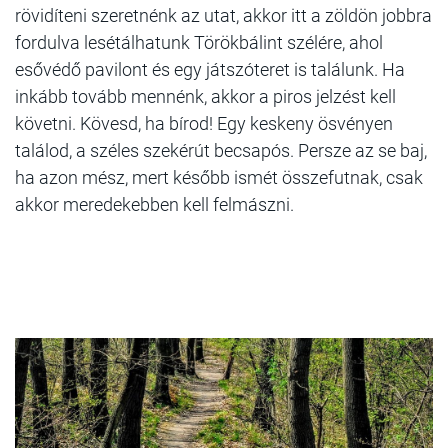
rövidíteni szeretnénk az utat, akkor itt a zöldön jobbra
fordulva lesétálhatunk Törökbálint szélére, ahol
esővédő pavilont és egy játszóteret is találunk. Ha
inkább tovább mennénk, akkor a piros jelzést kell
követni. Kövesd, ha bírod! Egy keskeny ösvényen
találod, a széles szekérút becsapós. Persze az se baj,
ha azon mész, mert később ismét összefutnak, csak
akkor meredekebben kell felmászni.