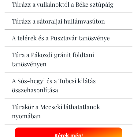
Túrázz a vulkánoktól a Béke sztúpáig
Túrázz a sátoraljai hullámvasúton
A telérek és a Pusztavár tanösvénye
Túra a Pákozdi gránit földtani
tanösvényen
A Sós-hegyi és a Tubesi kilátás
összehasonlítása
Túrakör a Mecseki láthatatlanok
nyomában
Kérek még!