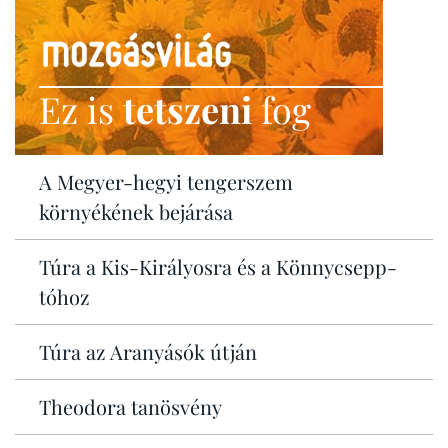
Ez is
tetszeni
fog
A Megyer-hegyi tengerszem
környékének bejárása
Túra a Kis-Királyosra és a Könnycsepp-
tóhoz
Túra az Aranyásók útján
Theodora tanösvény