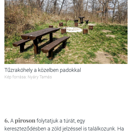
Tűzrakóhely a közelben padokkal
Kép forrása: Nyáry Tamás
6.
piroson
A
folytatjuk a túrát, egy
kereszteződésben a zöld jelzéssel is találkozunk. Ha