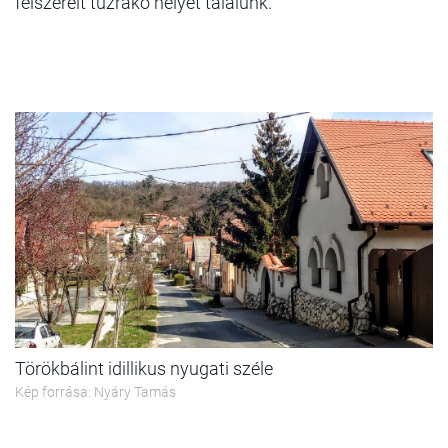
felszerelt tűzrakó helyet találunk.
Törökbálint idillikus nyugati széle
Kép forrása: Nyáry Tamás