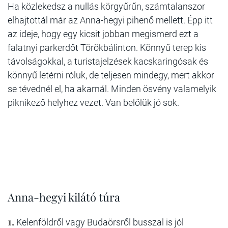
Ha közlekedsz a nullás körgyűrűn, számtalanszor
elhajtottál már az Anna-hegyi pihenő mellett. Épp itt
az ideje, hogy egy kicsit jobban megismerd ezt a
falatnyi parkerdőt Törökbálinton. Könnyű terep kis
távolságokkal, a turistajelzések kacskaringósak és
könnyű letérni róluk, de teljesen mindegy, mert akkor
se tévednél el, ha akarnál. Minden ösvény valamelyik
piknikező helyhez vezet. Van belőlük jó sok.
Anna-hegyi kilátó túra
1.
Kelenföldről vagy Budaörsről busszal is jól