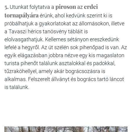
5.
piroson
erdei
Utunkat folytatva a
az
tornapályára
érünk, ahol kedvünk szerint ki is
próbálhatjuk a gyakorlatokat az állomásokon, illetve
a Tavaszi hérics tanösvény tábláit is
elolvasgathatjuk. Kellemes sétányon ereszkedünk
lefelé a hegyről. Az út szélén sok pihenőpad is van. Az
egyik elágazásban jobbra nézve egy kis magaslaton
turista pihenőt találunk asztalokkal és padokkal,
tűzrakóhellyel, amely akár bográcsozásra is
alkalmas. Felszerelt állványt és bogrács tartó láncot
is találunk.