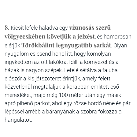
8.
vízmosás szerű
Kicsit lefelé haladva egy
völgyecskében követjük a jelzést
, és hamarosan
Törökbálint legnyugatibb sarkát
elérjük
. Olyan
nyugalom és csend honol itt, hogy komolyan
irigykedtem az ott lakókra. Idilli a környezet és a
házak is nagyon szépek. Lefelé sétálva a faluba
először a kis játszóteret érintjük, amely felett
közvetlenül megtaláljuk a korábban említett eső
menedéket, majd még 100 méter után egy másik
apró pihenő parkot, ahol egy rőzse hordó néne és pár
lépéssel arrébb a bárányának a szobra fokozza a
hangulatot.