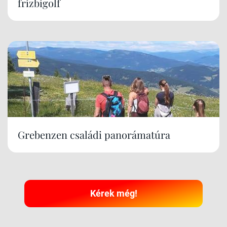
frizbigolf
Grebenzen családi panorámatúra
Kérek még!