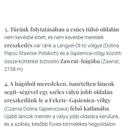
3. Túránk folytatásában a csúcs túlsó oldalán
nem kevésbé kitett, és nem kevésbé meredek
ereszkedés
vár ránk a Lengyel-Öt-tó völgye (Dolina
Pięciu Stawów Polskich) és a Gąsienica-völgy közötti
Zawrat-hágóba
össze-köttetést biztosító
(Zawrat,
2158 m).
4. A hágóból meredeken, ismételten láncok
segít-ségével egy széles vályú jobb oldalán
ereszkedünk le a Fekete-Gąsienica-völgy
felső katlanába
(Czarna Dolina
Gąsienicowa)
.
Újabb láncok mentén a vályú jobb oldalára kerülünk,
és a sziklás, később füves-törmelékes hegyoldalon