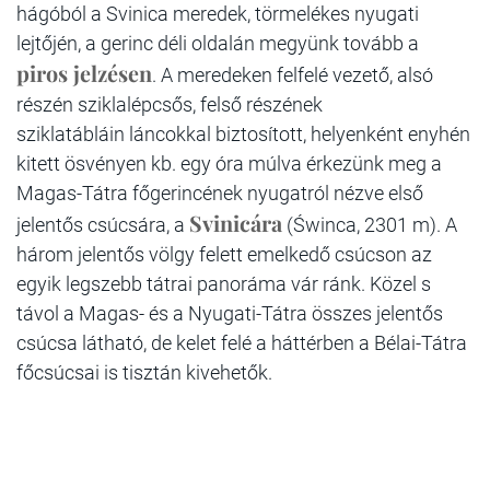
hágóból a Svinica meredek, törmelékes nyugati
lejtőjén, a gerinc déli oldalán megyünk tovább a
piros jelzésen
. A meredeken felfelé vezető, alsó
részén sziklalépcsős, felső részének
sziklatábláin
láncokkal biztosított, helyenként enyhén
kitett ösvényen kb. egy óra múlva érkezünk meg a
Magas-Tátra főgerincének nyugatról nézve első
Svinicára
jelentős csúcsára, a
(Świnca, 2301 m).
A
három jelentős völgy felett emelkedő csúcson az
egyik legszebb tátrai panoráma vár ránk. Közel s
távol a Magas- és a Nyugati-Tátra összes jelentős
csúcsa látható, de kelet felé a háttérben a Bélai-Tátra
fő
csúcsai is tisztán kivehetők.