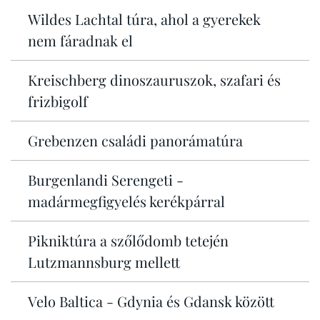
Wildes Lachtal túra, ahol a gyerekek
nem fáradnak el
Kreischberg dinoszauruszok, szafari és
frizbigolf
Grebenzen családi panorámatúra
Burgenlandi Serengeti -
madármegfigyelés kerékpárral
Pikniktúra a szőlődomb tetején
Lutzmannsburg mellett
Velo Baltica - Gdynia és Gdansk között