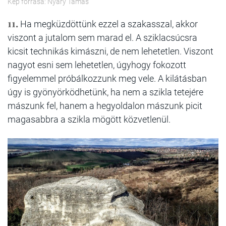
Kép forrása: Nyáry Tamás
11.
Ha megküzdöttünk ezzel a szakasszal, akkor
viszont a jutalom sem marad el. A sziklacsúcsra
kicsit technikás kimászni, de nem lehetetlen. Viszont
nagyot esni sem lehetetlen, úgyhogy fokozott
figyelemmel próbálkozzunk meg vele. A kilátásban
úgy is gyönyörködhetünk, ha nem a szikla tetejére
mászunk fel, hanem a hegyoldalon mászunk picit
magasabbra a szikla mögött közvetlenül.