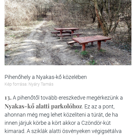
Pihenőhely a Nyakas-kő közelében
Kép forrása: Nyáry Tamás
13.
A pihenőtől tovább ereszkedve megérkezünk a
Nyakas-kő alatti parkolóhoz
. Ez az a pont,
ahonnan még meg lehet közelíteni a túrát, de ha
innen járjuk körbe a kört akkor a Czöndör-kút
kimarad. A sziklák alatti ösvényeken végigsétálva