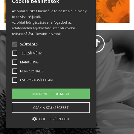
Cookie beállítások
Ne maradj le!
Az oldal sütiket használ a felhasználói élmény
fokozása céljából.
Az oldal böngészésével elfogadod az
adatvédelmi tájékoztató szerinti cookie
felhasználást.
Tovább olvasok
SZÜKSÉGES
TELJESÍTMÉNY
MARKETING
Adatvédelem
FUNKCIONÁLIS
CSOPORTOSÍTATLAN
Állásajánlatok
MINDENT ELFOGADOK
Impresszum-kapcsolat
CSAK A SZÜKSÉGESET
Jogi nyilatkozat
COOKIE RÉSZLETEK
Rólunk