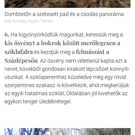
Dombtetőn a szétesett pad és a csodás panoráma
Kép forrása: Nyáry Tamás
6.
Ha kigyönyörködtük magunkat, keressük meg a
kis ösvényt a bokrok között
merőlegesen a
sziklafalra
felmászást a
és kezdjük meg a
Százlépcsőn
. Az ösvény nem véletlenül kapta ezt a
nevet, kövekből gondosan kirakott lépcsőzet könnyíti
utunkat. A sziklaperemhez közeledve még egy rövid
szerpentines szakasz is következik, ahol megkerüljük
az egyik hatalmas sziklát, Oldalában jól kivehetők az
egykori tenger üledékrétegei.