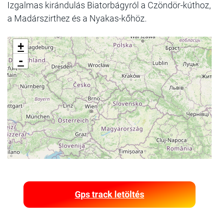
Izgalmas kirándulás Biatorbágyról a Czöndör-kúthoz,
a Madárszirthez és a Nyakas-kőhöz.
+
-
Gps track letöltés