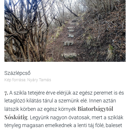
Százlépcső
Kép forrása: Nyáry Tamás
7.
A szikla tetejére érve elérjük az egész peremet is és
letaglózó kilátás tárul a szemünk elé. Innen aztán
Biatorbágytól
látszik körben az egész környék
Sóskútig
. Legyünk nagyon óvatosak, mert a sziklák
tényleg magasan emelkednek a lenti táj fölé, baleset