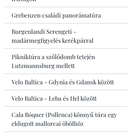
Grebenzen családi panorámatúra
Burgenlandi Serengeti -
madármegfigyelés kerékpárral
Pikniktúra a szőlődomb tetején
Lutzmannsburg mellett
Velo Baltica - Gdynia és Gdansk között
Velo Baltica - Łeba és Hel között
Cala Bóquer (Pollenca) könnyű túra egy
eldugott mallorcai öbölhöz