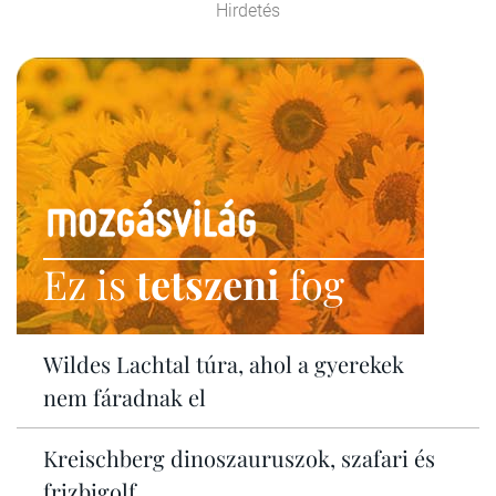
Hirdetés
Ez is
tetszeni
fog
Wildes Lachtal túra, ahol a gyerekek
nem fáradnak el
Kreischberg dinoszauruszok, szafari és
frizbigolf