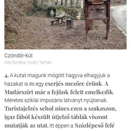
Czöndör-kút
Kép forrása: Nyáry Tamás
4.
A kutat magunk mögött hagyva elhagyjuk a
cserjés mezőre érünk
A
házakat is és egy
.
Madárszirt már a fejünk felett emelkedik
.
Méretes sziklái impozáns látványt nyújtanak.
Turistajelzés sehol nincs
ezen a szakaszon,
igaz fából készült útjelző táblák viszont
mutatják az utat
Százlépcső felé
, itt éppen a