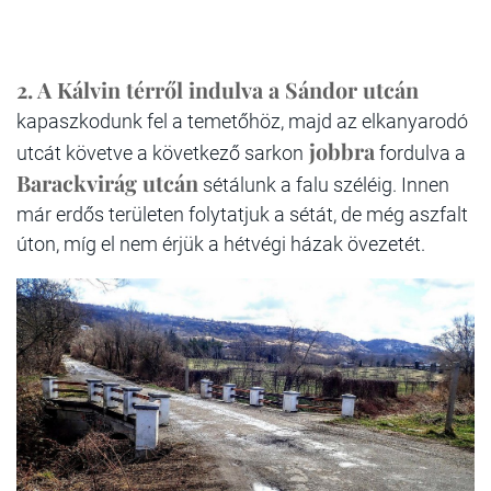
2.
A Kálvin térről indulva a Sándor utcán
kapaszkodunk fel a temetőhöz, majd az elkanyarodó
jobbra
utcát követve a következő sarkon
fordulva a
Barackvirág utcán
sétálunk a falu széléig. Innen
már erdős területen folytatjuk a sétát, de még aszfalt
úton, míg el nem érjük a hétvégi házak övezetét.