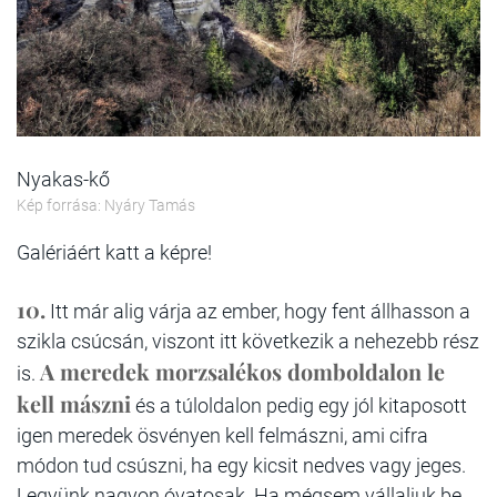
Nyakas-kő
Kép forrása: Nyáry Tamás
Galériáért katt a képre!
10.
Itt már alig várja az ember, hogy fent állhasson a
szikla csúcsán, viszont itt következik a nehezebb rész
A meredek morzsalékos domboldalon le
is.
kell mászni
és a túloldalon pedig egy jól kitaposott
igen meredek ösvényen kell felmászni, ami cifra
módon tud csúszni, ha egy kicsit nedves vagy jeges.
Legyünk nagyon óvatosak. Ha mégsem vállaljuk be,