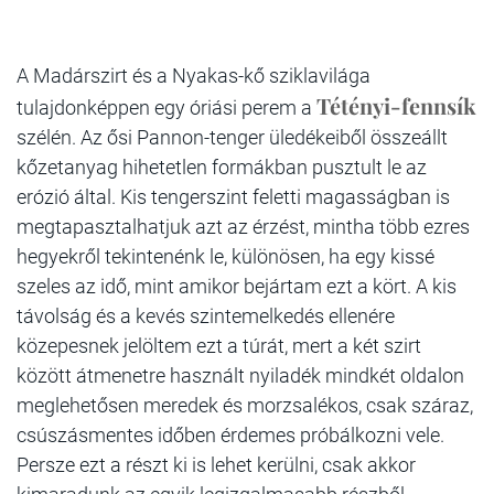
A Madárszirt és a Nyakas-kő sziklavilága
Tétényi-fennsík
tulajdonképpen egy óriási perem a
szélén. Az ősi Pannon-tenger üledékeiből összeállt
kőzetanyag hihetetlen formákban pusztult le az
erózió által. Kis tengerszint feletti magasságban is
megtapasztalhatjuk azt az érzést, mintha több ezres
hegyekről tekintenénk le, különösen, ha egy kissé
szeles az idő, mint amikor bejártam ezt a kört. A kis
távolság és a kevés szintemelkedés ellenére
közepesnek jelöltem ezt a túrát, mert a két szirt
között átmenetre használt nyiladék mindkét oldalon
meglehetősen meredek és morzsalékos, csak száraz,
csúszásmentes időben érdemes próbálkozni vele.
Persze ezt a részt ki is lehet kerülni, csak akkor