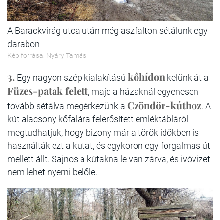
A Barackvirág utca után még aszfalton sétálunk egy
darabon
Kép forrása: Nyáry Tamás
3.
kőhídon
Egy nagyon szép kialakítású
kelünk át a
Füzes-patak felett
, majd a házaknál egyenesen
Czöndör-kúthoz
tovább sétálva megérkezünk a
. A
kút alacsony kőfalára felerősített emléktábláról
megtudhatjuk, hogy bizony már a török időkben is
használták ezt a kutat, és egykoron egy forgalmas út
mellett állt. Sajnos a kútakna le van zárva, és ivóvizet
nem lehet nyerni belőle.