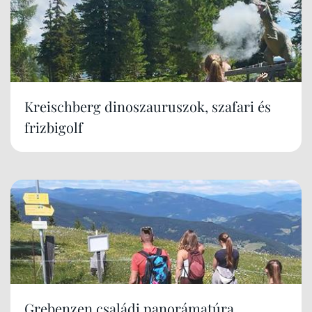
Kreischberg dinoszauruszok, szafari és
frizbigolf
Grebenzen családi panorámatúra