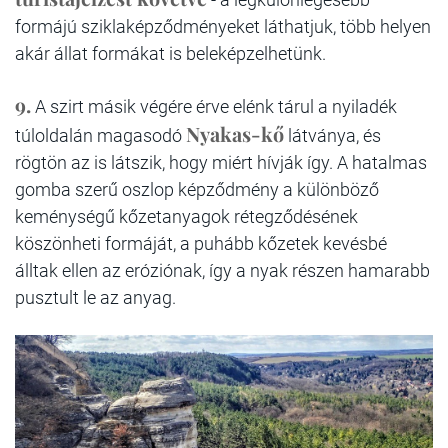
formájú sziklaképződményeket láthatjuk, több helyen
akár állat formákat is beleképzelhetünk.
9.
A szirt másik végére érve elénk tárul a nyiladék
Nyakas-kő
túloldalán magasodó
látványa, és
rögtön az is látszik, hogy miért hívják így. A hatalmas
gomba szerű oszlop képződmény a különböző
keménységű kőzetanyagok rétegződésének
köszönheti formáját, a puhább kőzetek kevésbé
álltak ellen az eróziónak, így a nyak részen hamarabb
pusztult le az anyag.