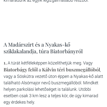
kimaradunk az egyik legizgalmasabb részből.
A Madárszirt és a Nyakas-kő
sziklakalandja, túra Biatorbányról
1.
A túrát kétféleképpen közelíthetjük meg. Vagy
Biatorbágy felől
Kálvin téri buszmegállóból
a
,
vagy a Sóskútra vezető úton éppen a Nyakas-kő alatt
található Alsómajor nevű buszmegállóból. Mindkét
helyen parkolási lehetőséget is találunk. Utóbbi
esetben csak 3 km lesz a teljes kör, de úgy kimarad
egy érdekes hely.