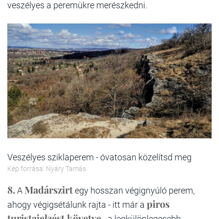
veszélyes a peremükre merészkedni.
Veszélyes sziklaperem - óvatosan közelítsd meg
Kép forrása: Nyáry Tamás
8.
Madárszirt
A
egy hosszan végignyúló perem,
piros
ahogy végigsétálunk rajta - itt már a
turistajelzést követve
- a legkülönlegesebb