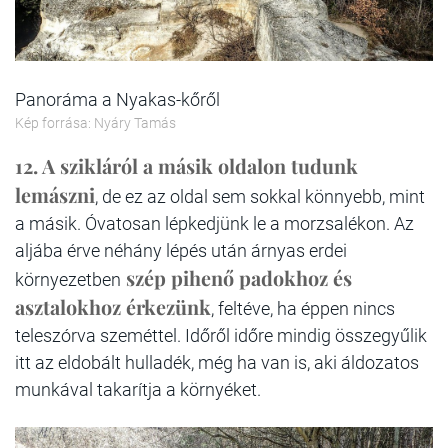
Panoráma a Nyakas-kőről
Kép forrása: Nyáry Tamás
12.
A szikláról a másik oldalon tudunk
lemászni
, de ez az oldal sem sokkal könnyebb, mint
a másik. Óvatosan lépkedjünk le a morzsalékon. Az
aljába érve néhány lépés után árnyas erdei
szép pihenő padokhoz és
környezetben
asztalokhoz érkezünk
, feltéve, ha éppen nincs
teleszórva szeméttel. Időről időre mindig összegyűlik
itt az eldobált hulladék, még ha van is, aki áldozatos
munkával takarítja a környéket.