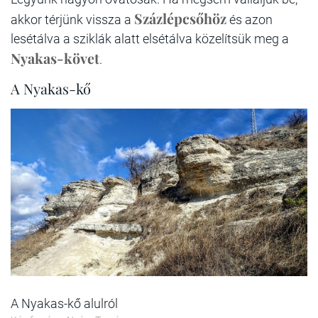
Százlépcsőhöz
akkor térjünk vissza a
és azon
lesétálva a sziklák alatt elsétálva közelítsük meg a
Nyakas-követ
.
A Nyakas-kő
A Nyakas-kő alulról