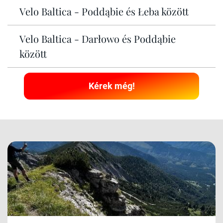
Velo Baltica - Poddąbie és Łeba között
Velo Baltica - Darłowo és Poddąbie
között
Kérek még!