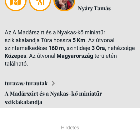
Nyáry Tamás
Az A Madárszirt és a Nyakas-kő miniatűr
sziklakalandja Túra hossza
5 Km
. Az útvonal
szintemelkedése
160 m
, szintideje
3 Óra
, nehézsége
Közepes
. Az útvonal
Magyarország
területén
található.
turazas/turautak
A Madárszirt és a Nyakas-kő miniatűr
sziklakalandja
Hirdetés