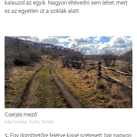
kalauzol az egyik. Nagyon eltévedni sem lehet, mert
ez az egyetlen út a sziklák alatt.
Cserjés mező
Kép forrása: Nyáry Tamás
5.
Egy dombtetőre felérve kissé szétesett, bár nagyon