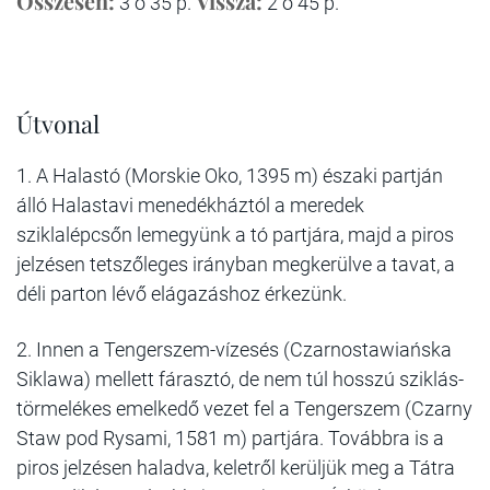
Összesen:
Vissza:
3 ó 35 p.
2 ó 45 p.
Útvonal
1. A Halastó (Morskie Oko, 1395 m) északi partján
álló Halastavi menedékháztól a meredek
sziklalépcsőn lemegyünk a tó partjára, majd a piros
jelzésen tetszőleges irányban megkerülve a tavat, a
déli parton lévő elágazáshoz érkezünk.
2. Innen a Tengerszem-vízesés (Czarnostawiańska
Siklawa) mellett fárasztó, de nem túl hosszú sziklás-
törmelékes emelkedő vezet fel a Tengerszem (Czarny
Staw pod Rysami, 1581 m) partjára. Továbbra is a
piros jelzésen haladva, keletről kerüljük meg a Tátra