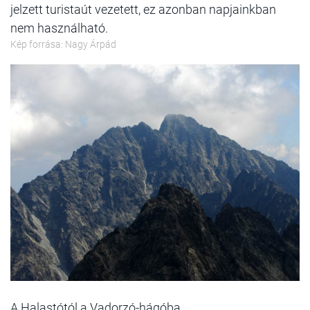
jelzett turistaút vezetett, ez azonban napjainkban
nem használható.
Kép forrása: Nagy Árpád
A Halastótól a Vadorzó-hágóba