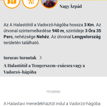
Nagy Árpád
Az A Halastótól a Vadorzó-hágóba hossza
3 Km
. Az
útvonal szintemelkedése
940 m
, szintideje
3 Óra 35
Perc
, nehézsége
Nehéz
. Az útvonal
Lengyelország
területén található.
turazas/turautak
A Halastótól a Tengerszem-csúcsra vagy a
Vadorzó-hágóba
Hirdetés
A Halastavi menedékháztól indul a Vadorzó-hágóba