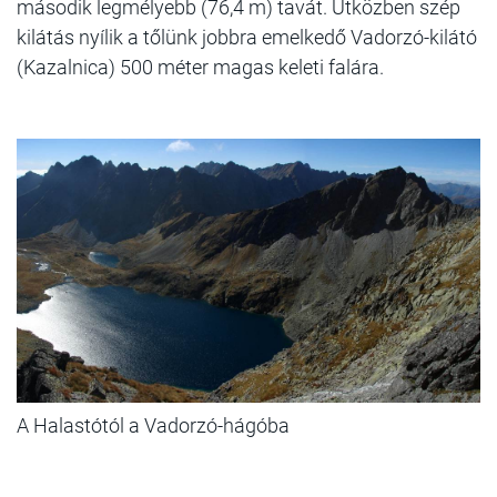
második legmélyebb (76,4 m) tavát. Útközben szép
kilátás nyílik a tőlünk jobbra emelkedő Vadorzó-kilátó
(Kazalnica) 500 méter magas keleti falára.
A Halastótól a Vadorzó-hágóba