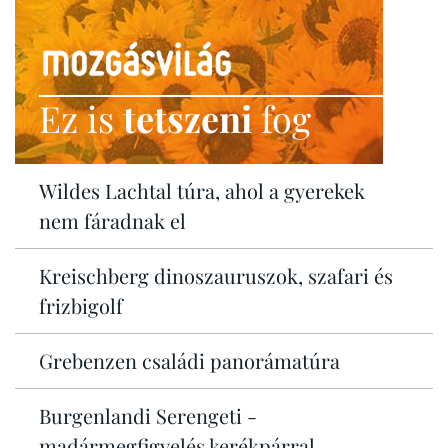
Ez is
tetszeni
fog
Wildes Lachtal túra, ahol a gyerekek
nem fáradnak el
Kreischberg dinoszauruszok, szafari és
frizbigolf
Grebenzen családi panorámatúra
Burgenlandi Serengeti -
madármegfigyelés kerékpárral