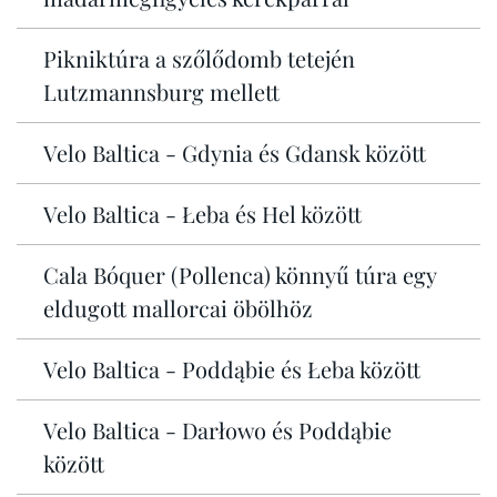
Pikniktúra a szőlődomb tetején
Lutzmannsburg mellett
Velo Baltica - Gdynia és Gdansk között
Velo Baltica - Łeba és Hel között
Cala Bóquer (Pollenca) könnyű túra egy
eldugott mallorcai öbölhöz
Velo Baltica - Poddąbie és Łeba között
Velo Baltica - Darłowo és Poddąbie
között