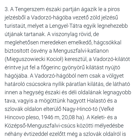
3. A Tengerszem északi partján ágazik le a piros
jelzésből a Vadorzó-hágóba vezető zöld jelzésű
turistaút, melyet a Lengyel-Tátra egyik legnehezebb
útjának tartanak. A viszonylag rövid, de
meglehetősen meredeken emelkedő, hágcsókkal
biztosított ösvény a Menguszfalvi-katlanon
(Mięguszowiecki Kocioł) keresztül, a Vadorzó-kilátót
érintve jut fel a főgerinc gyönyörű kilátást nyújtó
hágójába. A Vadorzó-hágóból nem csak a völgyet
határoló csúcsokra nyílik páratlan kilátás, de látható
innen a hegység északi és déli oldalának legnagyobb
tava, vagyis a mögöttünk hagyott Halastó és a
szlovák oldalon elterülő Nagy-Hincó-tó (Veľké
Hincovo pleso, 1946 m, 20,08 ha). A Keleti- és a
Középső-Menguszfalvi-csúcs közötti mélyedésbe
néhány évtizeddel ezelőtt még a szlovák oldalról is