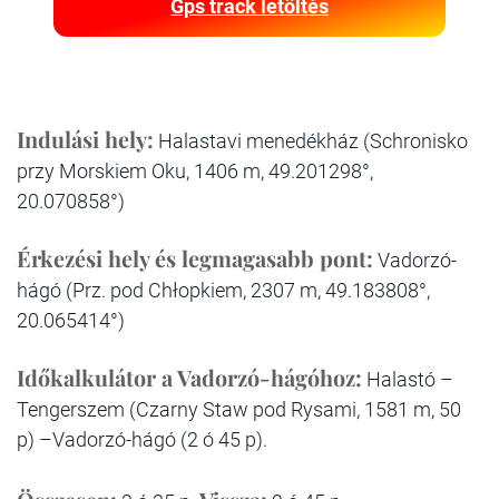
Gps track letöltés
Indulási hely:
Halastavi menedékház (Schronisko
przy Morskiem Oku, 1406 m, 49.201298°,
20.070858°)
Érkezési hely és legmagasabb pont:
Vadorzó-
hágó (Prz. pod Chłopkiem, 2307 m, 49.183808°,
20.065414°)
Időkalkulátor a Vadorzó-hágóhoz:
Halastó –
Tengerszem (Czarny Staw pod Rysami, 1581 m, 50
p) –Vadorzó-hágó (2 ó 45 p).