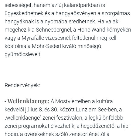
sebességet, hanem az új kalandparkban is
ügyeskedhetnek és a hangyaösvényen a szorgalmas
hangyáknak is a nyomába eredhetnek. Ha valaki
megéhezik a Schneebergnél, a Hohe Wand környékén
vagy a Myrafälle vízesésnél, feltétlenül meg kell
kóstolnia a Mohr-Sederl kiváló minőségű
gyümölcsleveit.
Rendezvények:
Wellenklaenge:
-
A Mostviertelben a kultúra
kedvelői július 8. és 30. között Lunz am See-ben, a
„wellenklaenge” zenei fesztiválon, a legkülönfélébb
zenei programokat élvezhetik, a hegedűzenétől a hip-
hopig, a gyerekeknek szóló zenetörténettől a