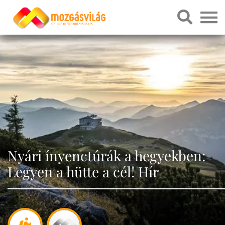
Nyári ínyenctúrák a hegyekben:
Legyen a hütte a cél! Hír