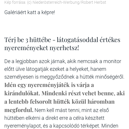
Kép forrása: (c) Niederösterreich-Werbung/Robert Herbst
Galériáért katt a képre!
Térj be 3 hüttébe - látogatásoddal értékes
nyereményeket nyerhetsz!
De a legjobban azok járnak, akik nemcsak a monitor
előtt ülve látogatják ezeket a helyeket, hanem
személyesen is meggyőződnek a hütték minőségéről.
Idén egy nyereményjáték is várja a
kirándulókat. Mindenki részt vehet benne, aki
a lentebb felsorolt hütték közül háromban
megfordul.
Nem kell mást tenni, mint az első
hüttében elkérni a direkt erre a célra készített
nyereménylapot, és a kapcsolódó térképet. Minden