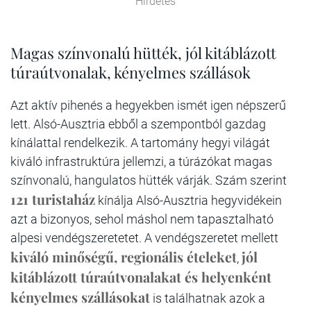
Hirdetés
Magas színvonalú hütték, jól kitáblázott
túraútvonalak, kényelmes szállások
Azt aktív pihenés a hegyekben ismét igen népszerű
lett. Alsó-Ausztria ebből a szempontból gazdag
kínálattal rendelkezik. A tartomány hegyi világát
kiváló infrastruktúra jellemzi, a túrázókat magas
színvonalú, hangulatos hütték várják. Szám szerint
121 turistaház
kínálja Alsó-Ausztria hegyvidékein
azt a bizonyos, sehol máshol nem tapasztalható
alpesi vendégszeretetet. A vendégszeretet mellett
kiváló minőségű, regionális ételeket
jól
,
kitáblázott túraútvonalakat és helyenként
kényelmes szállásokat
is találhatnak azok a