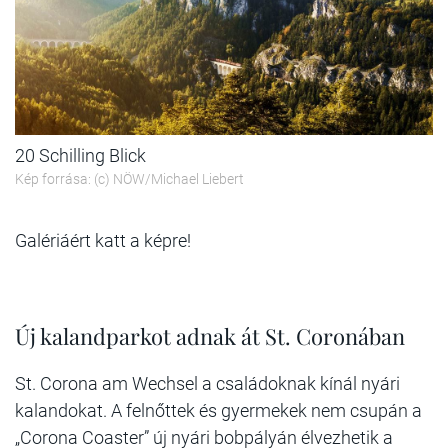
20 Schilling Blick
Kép forrása: (c) NÖW/Michael Liebert
Galériáért katt a képre!
Új kalandparkot adnak át St. Coronában
St. Corona am Wechsel a családoknak kínál nyári
kalandokat. A felnőttek és gyermekek nem csupán a
„Corona Coaster” új nyári bobpályán élvezhetik a