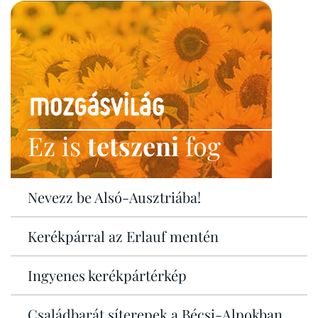
Ez is
tetszeni
fog
Nevezz be Alsó-Ausztriába!
Kerékpárral az Erlauf mentén
Ingyenes kerékpártérkép
Családbarát síterepek a Bécsi-Alpokban