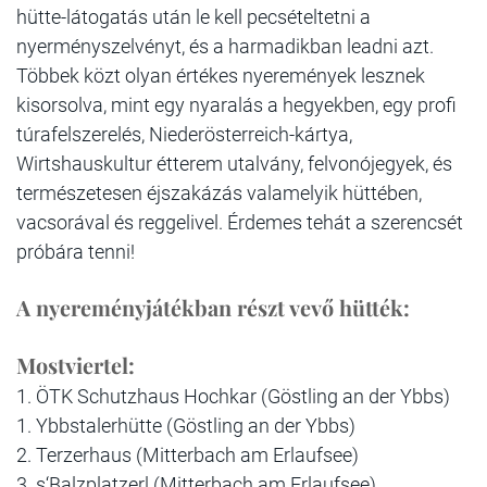
hütte-látogatás után le kell pecsételtetni a
nyerményszelvényt, és a harmadikban leadni azt.
Többek közt olyan értékes nyeremények lesznek
kisorsolva, mint egy nyaralás a hegyekben, egy profi
túrafelszerelés, Niederösterreich-kártya,
Wirtshauskultur étterem utalvány, felvonójegyek, és
természetesen éjszakázás valamelyik hüttében,
vacsorával és reggelivel. Érdemes tehát a szerencsét
próbára tenni!
A nyereményjátékban részt vevő hütték:
Mostviertel:
1. ÖTK Schutzhaus Hochkar (Göstling an der Ybbs)
1. Ybbstalerhütte (Göstling an der Ybbs)
2. Terzerhaus (Mitterbach am Erlaufsee)
3. s‘Balzplatzerl (Mitterbach am Erlaufsee)