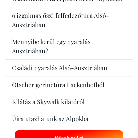
6 izgalmas őszi felfedezőtúra Alsó-
Ausztriában
Mennyibe kerül egy nyaralás
Ausztriában?
Családi nyaralás Alsó-Ausztriában
Ötscher gerinctúra Lackenhofból
Kilátás a Skywalk kilátóról
Újra utazhatunk az Alpokba