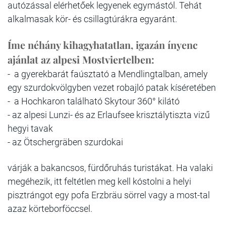
autózással elérhetőek legyenek egymástól. Tehát
alkalmasak kör- és csillagtúrákra egyaránt.
Íme néhány kihagyhatatlan, igazán ínyenc
ajánlat az alpesi Mostviertelben:
-
a gyerekbarát faúsztató a Mendlingtalban, amely
egy szurdokvölgyben vezet robajló patak kíséretében
- a Hochkaron található Skytour 360° kilátó
- az alpesi Lunzi- és az Erlaufsee krisztálytiszta vizű
hegyi tavak
- az Ötschergräben szurdokai
várják a bakancsos, fürdőruhás turistákat. Ha valaki
megéhezik, itt feltétlen meg kell kóstolni a helyi
pisztrángot egy pofa Erzbräu sörrel vagy a most-tal
azaz körteborföccsel.