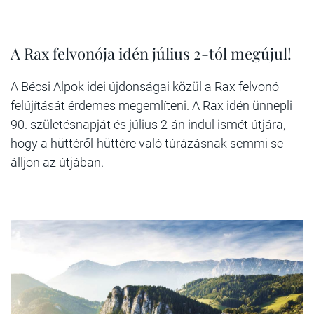
A Rax felvonója idén július 2-tól megújul!
A Bécsi Alpok idei újdonságai közül a Rax felvonó
felújítását érdemes megemlíteni. A Rax idén ünnepli
90. születésnapját és július 2-án indul ismét útjára,
hogy a hüttéről-hüttére való túrázásnak semmi se
álljon az útjában.