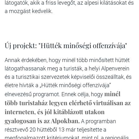
látogatók, akik a friss levegőt, az alpesi kilátásokat és
a mozgást kedvelik.
Új projekt: "Hütték minőségi offenzívája"
Annak érdekében, hogy minél több minősített hüttét
látogathassanak meg a turisták, a helyi Alpenverein
és a turisztikai szervezetek képviselői összeálltak, és
életre hívták a „Hütték minőségi offenzívája”
minél
elnevezésű programot. Ennek célja, hogy
több turistaház legyen elérhető virtuálisan az
interneten, és jól kitáblázott utakon
gyalogosan is az Alpokban.
A programban
résztvevő 20 hüttéből 13 már teljesítette a
megfogalmazott kritériumokat, mint pl. a regionális