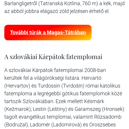
Barlangligetről (Tatranská Kotlina, 760 m) a kék, majd
az abból jobbra elágazó zöld jelzésen érhető el.
További túrák a Magas-Tátrában
A szlovákiai Kárpátok fatemplomai
A szlovákiai Kárpátok fatemplomai 2008-ban
kerültek fel a világörökségi listára. Hervartó
(Hervartov) és Turdossin (Tvrdošín) római katolikus
fatemploma a legrégebbi gótikus fatemplomok közé
tartozik Szlovákiában. Ezek mellett Késmárk
(Kežmarok), Lestin (Leštiny) és Garamszeg (Hronsek)
tagolt evangélikus templomai, valamint Rózsadomb
(Bodružal), Ladomér (Ladomirová) és Oroszsebes