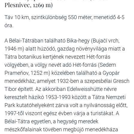
Plesnivec, 1269 m)
Táv 10 km, szintkülönbség 550 méter, menetidő 4-5
óra.
A Bélai-Tátrában található Bika-hegy (Bujačí vrch,
1946 m) alatt húzódó, gazdag növényvilága miatt a
Tátra botanikus kertjének nevezett Hét-forrás
völgyében, a völgy nevét adó Hét-forrás (Sedem
Prameňov, 1252 m) közelében található a Gyopár
menedékház, amelyet 1932-ben a szepesbélai Gresch
Tibor épített. Az akkoriban Edelweisshütte névre
keresztelt házikó 1953-1993 között a Tátra Nemzeti
Park kutatóhelyeként zárva volt a nyilvánosság előtt,
1997-től viszont egész évben várja a turistákat. A
Bélai-Tátra egyetlen, a hegység meredek
mészkőfalainak tövében megbújó menedékháza