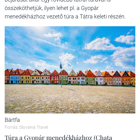
összeköthetjük, ilyen lehet pl. a Gyopár
menedékházhoz vezető túra a Tátra keleti részén.
Bártfa
Forrás: Slovakia Travel
Túra a Gyopár menedékházhoz (Chata