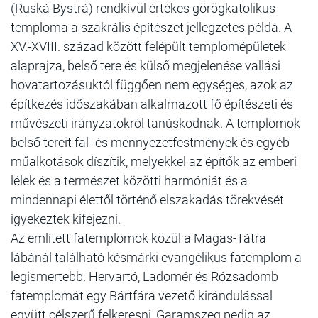
(Ruská Bystrá) rendkívül értékes görögkatolikus
temploma a szakrális építészet jellegzetes példá. A
XV.-XVIII. század között felépült templomépületek
alaprajza, belső tere és külső megjelenése vallási
hovatartozásuktól függően nem egységes, azok az
építkezés időszakában alkalmazott fő építészeti és
művészeti irányzatokról tanúskodnak. A templomok
belső tereit fal- és mennyezetfestmények és egyéb
műalkotások díszítik, melyekkel az építők az emberi
lélek és a természet közötti harmóniát és a
mindennapi élettől történő elszakadás törekvését
igyekeztek kifejezni.
Az említett fatemplomok közül a Magas-Tátra
lábánál található késmárki evangélikus fatemplom a
legismertebb. Hervartó, Ladomér és Rózsadomb
fatemplomát egy Bártfára vezető kirándulással
együtt célszerű felkeresni, Garamszeg pedig az