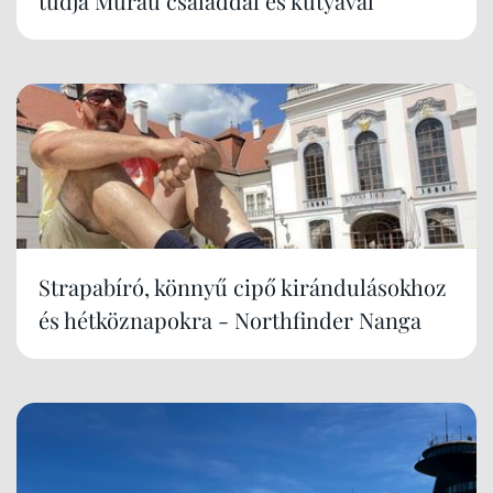
tudja Murau családdal és kutyával
Strapabíró, könnyű cipő kirándulásokhoz
és hétköznapokra - Northfinder Nanga