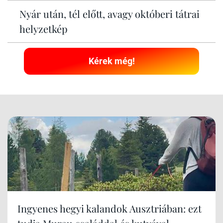
Nyár után, tél előtt, avagy októberi tátrai
helyzetkép
Kérek még!
Ingyenes hegyi kalandok Ausztriában: ezt