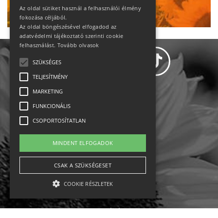
Ne maradj le!
Az oldal sütiket használ a felhasználói élmény
fokozása céljából.
Az oldal böngészésével elfogadod az
adatvédelmi tájékoztató szerinti cookie
felhasználást.
Tovább olvasok
SZÜKSÉGES
TELJESÍTMÉNY
MARKETING
Adatvédelem
FUNKCIONÁLIS
CSOPORTOSÍTATLAN
Állásajánlatok
MINDENT ELFOGADOK
Impresszum-kapcsolat
CSAK A SZÜKSÉGESET
Jogi nyilatkozat
COOKIE RÉSZLETEK
Rólunk
English