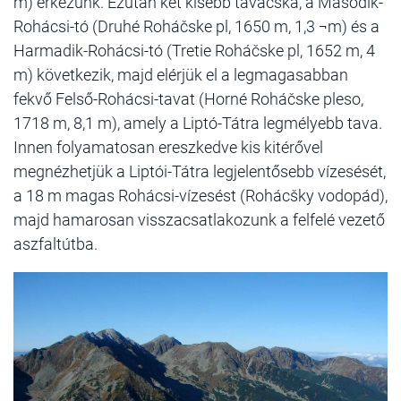
m) érkezünk. Ezután két kisebb tavacska, a Második-
Rohácsi-tó (Druhé Roháčske pl, 1650 m, 1,3 ¬m) és a
Harmadik-Rohácsi-tó (Tretie Roháčske pl, 1652 m, 4
m) következik, majd elérjük el a legmagasabban
fekvő Felső-Rohácsi-tavat (Horné Roháčske pleso,
1718 m, 8,1 m), amely a Liptó-Tátra legmélyebb tava.
Innen folyamatosan ereszkedve kis kitérővel
megnézhetjük a Liptói-Tátra legjelentősebb vízesését,
a 18 m magas Rohácsi-vízesést (Rohácšky vodopád),
majd hamarosan visszacsatlakozunk a felfelé vezető
aszfaltútba.