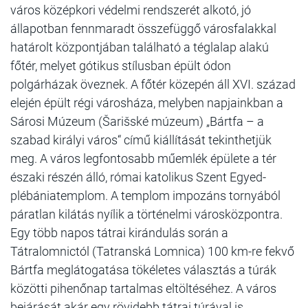
város középkori védelmi rendszerét alkotó, jó
állapotban fennmaradt összefüggő városfalakkal
határolt központjában található a téglalap alakú
főtér, melyet gótikus stílusban épült ódon
polgárházak öveznek. A főtér közepén áll XVI. század
elején épült régi városháza, melyben napjainkban a
Sárosi Múzeum (Šarišské múzeum) „Bártfa – a
szabad királyi város“ című kiállítását tekinthetjük
meg. A város legfontosabb műemlék épülete a tér
északi részén álló, római katolikus Szent Egyed-
plébániatemplom. A templom impozáns tornyából
páratlan kilátás nyílik a történelmi városközpontra.
Egy több napos tátrai kirándulás során a
Tátralomnictól (Tatranská Lomnica) 100 km-re fekvő
Bártfa meglátogatása tökéletes választás a túrák
közötti pihenőnap tartalmas eltöltéséhez. A város
bejárását akár egy rövidebb tátrai túrával is