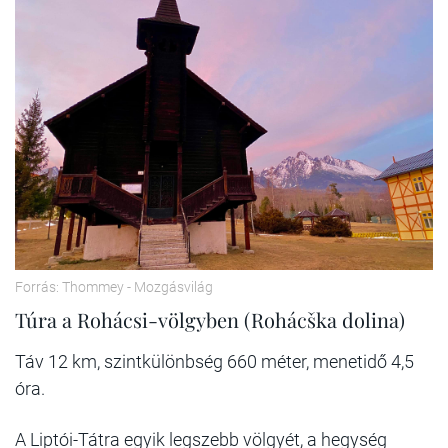
Forrás: Thommey - Mozgásvilág
Túra a Rohácsi-völgyben (Rohácška dolina)
Táv 12 km, szintkülönbség 660 méter, menetidő 4,5
óra.
A Liptói-Tátra egyik legszebb völgyét, a hegység