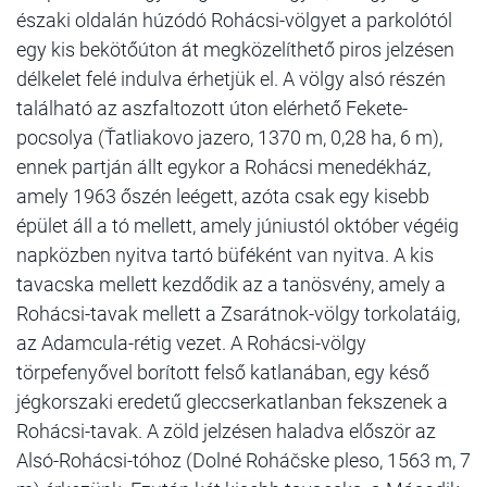
északi oldalán húzódó Rohácsi-völgyet a parkolótól
egy kis bekötőúton át megközelíthető piros jelzésen
délkelet felé indulva érhetjük el. A völgy alsó részén
található az aszfaltozott úton elérhető Fekete-
pocsolya (Ťatliakovo jazero, 1370 m, 0,28 ha, 6 m),
ennek partján állt egykor a Rohácsi menedékház,
amely 1963 őszén leégett, azóta csak egy kisebb
épület áll a tó mellett, amely júniustól október végéig
napközben nyitva tartó büféként van nyitva. A kis
tavacska mellett kezdődik az a tanösvény, amely a
Rohácsi-tavak mellett a Zsarátnok-völgy torkolatáig,
az Adamcula-rétig vezet. A Rohácsi-völgy
törpefenyővel borított felső katlanában, egy késő
jégkorszaki eredetű gleccserkatlanban fekszenek a
Rohácsi-tavak. A zöld jelzésen haladva először az
Alsó-Rohácsi-tóhoz (Dolné Roháčske pleso, 1563 m, 7