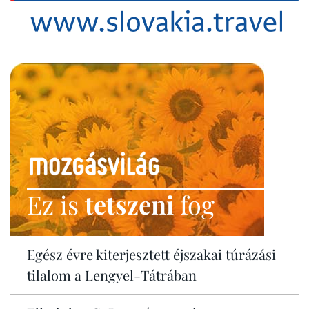
Ez is
tetszeni
fog
Egész évre kiterjesztett éjszakai túrázási
tilalom a Lengyel-Tátrában