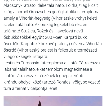
Alacsony-Tátrától délre található. Földrajzilag kicsit
kilóg a sorból Oroszsebes görögkatolikus temploma,
amely a Vihorlát-hegység (Vihorlatské vrchy) keleti
szélén található. Az ország legkeletibb részén
található Stužica, Rožok és Havešová nevű
ősbükkösökkel együtt 2007-ben Kárpáti bükk
őserdők (Karpatské bukové pralesy) néven a Vihorláti
őserdő (Vihorlatský prales) is felkerült a természeti
világörökségek listájára.
Lestin és Turdossin fatemploma a Liptói-Tátra északi
lábánál található, e két templom megtekintése a
Liptói-Tátra északi részének legnépszerűbb
kirándulóhelyei közé tartozó Rohácsi-völgybe vezető
túra alternatív célpontja lehet.