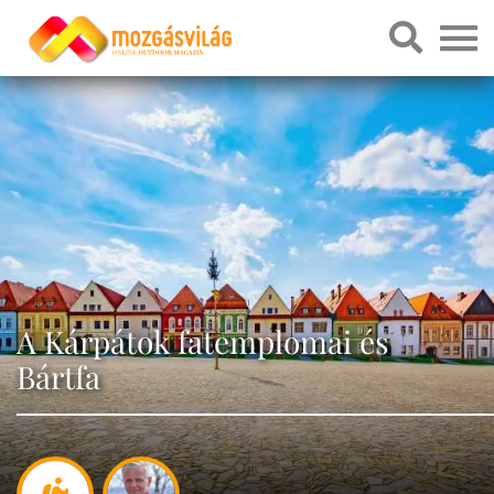
A Kárpátok fatemplomai és
Bártfa