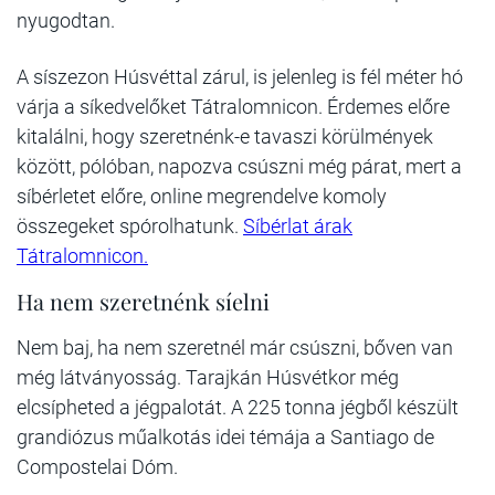
nyugodtan.
A síszezon Húsvéttal zárul, is jelenleg is fél méter hó
várja a síkedvelőket Tátralomnicon. Érdemes előre
kitalálni, hogy szeretnénk-e tavaszi körülmények
között, pólóban, napozva csúszni még párat, mert a
síbérletet előre, online megrendelve komoly
összegeket spórolhatunk.
Síbérlat árak
Tátralomnicon.
Ha nem szeretnénk síelni
Nem baj, ha nem szeretnél már csúszni, bőven van
még látványosság. Tarajkán Húsvétkor még
elcsípheted a jégpalotát. A 225 tonna jégből készült
grandiózus műalkotás idei témája a Santiago de
Compostelai Dóm.