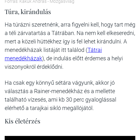
Forrás: Kakuk András - Mozgásvilág
Túra, kirándulás
Ha túrázni szeretnénk, arra figyelni kell, hogy tart még
a téli zárvatartás a Tátrában. Na nem kell elkeseredni,
mert a közeli hüttékhez így is fel lehet kirándulni. A
menedékházak listáját itt találod (
Tátrai
menedékházak
), de indulás előtt érdemes a helyi
viszonyokról érdeklődni.
Ha csak egy könnyű sétára vágyunk, akkor jó
választás a Rainer-menedékház és a mellette
található vízesés, ami kb 30 perc gyaloglással
elérhető a tarajkai sikló megállójától.
Kis életérzés