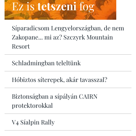
Ez is
tetszeni
fog
Síparadicsom Lengyelországban, de nem
Zakopane... mi az? Szczyrk Mountain
Resort
Schladmingban teleltünk
Hóbiztos síterepek, akár tavasszal?
Biztonságban a sípályán CAIRN
protektorokkal
V4 Síalpin Rally