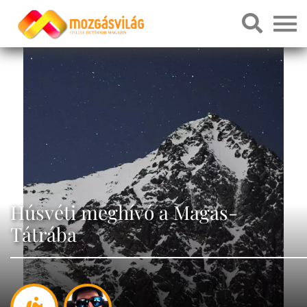
Húsvéti meghívó a Magas-
Tátrába