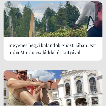
Ingyenes hegyi kalandok Ausztriában: ezt
tudja Murau családdal és kutyával