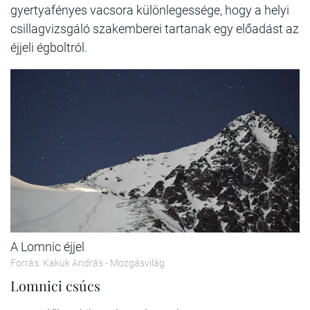
gyertyafényes vacsora különlegessége, hogy a helyi
csillagvizsgáló szakemberei tartanak egy előadást az
éjjeli égboltról.
A Lomnic éjjel
Forrás: Kakuk András - Mozgásvilág
Lomnici csúcs