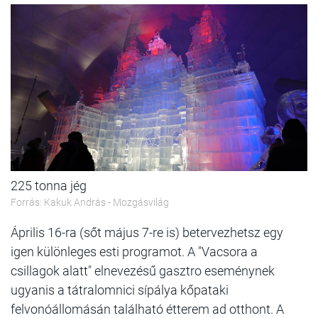
225 tonna jég
Forrás: Kakuk András - Mozgásvilág
Április 16-ra (sőt május 7-re is) betervezhetsz egy
igen különleges esti programot. A "Vacsora a
csillagok alatt" elnevezésű gasztro eseménynek
ugyanis a tátralomnici sípálya kőpataki
felvonóállomásán található étterem ad otthont. A