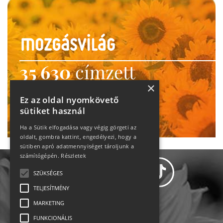
35 630
címzett
×
heti motiváció
Ez az oldal nyomkövető
Ne maradj le!
sütiket használ
Ha a Sütik elfogadása vagy végig görgeti az
oldalt, gombra kattint, engedélyezi, hogy a
sütiben apró adatmennyiséget tároljunk a
számítógépén.
Részletek
SZÜKSÉGES
TELJESÍTMÉNY
MARKETING
Adatvédelem
FUNKCIONÁLIS