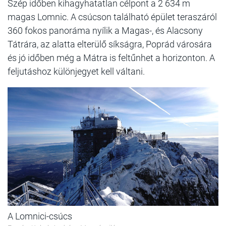
Szép időben kihagyhatatlan célpont a 2 634 m
magas Lomnic. A csúcson található épület teraszáról
360 fokos panoráma nyílik a Magas-, és Alacsony
Tátrára, az alatta elterülő síkságra, Poprád városára
és jó időben még a Mátra is feltűnhet a horizonton. A
feljutáshoz különjegyet kell váltani.
A Lomnici-csúcs