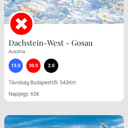
Dachstein-West - Gosau
Ausztria
13.0
30.0
2.0
Távolság Budapesttől: 543Km
Napijegy: 65€