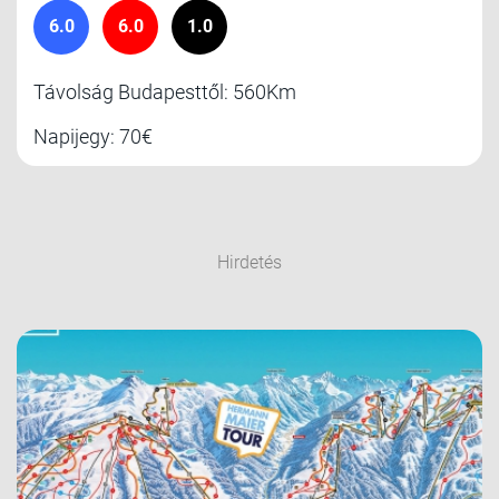
6.0
6.0
1.0
Távolság Budapesttől: 560Km
Napijegy: 70€
Hirdetés