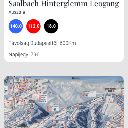
Saalbach Hinterglemm Leogang
Ausztria
140.0
112.0
18.0
Távolság Budapesttől: 600Km
Napijegy: 79€