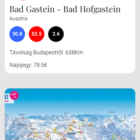
Bad Gastein - Bad Hofgastein
Ausztria
30.8
52.5
2.6
Távolság Budapesttől: 638Km
Napijegy: 78.5€