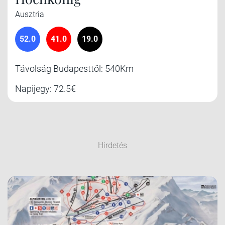
Ausztria
52.0
41.0
19.0
Távolság Budapesttől: 540Km
Napijegy: 72.5€
Hirdetés