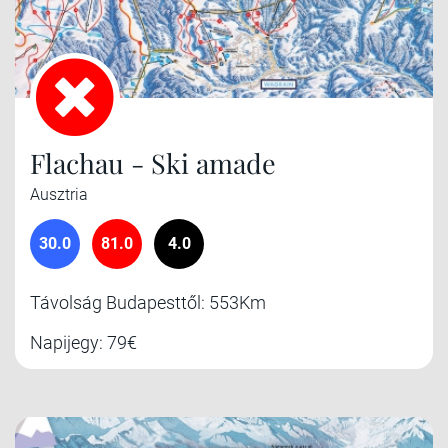
Flachau - Ski amade
Ausztria
30.0
81.0
4.0
Távolság Budapesttől: 553Km
Napijegy: 79€