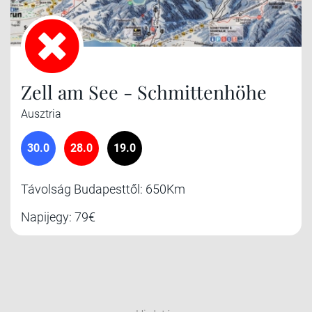
Zell am See - Schmittenhöhe
Ausztria
30.0
28.0
19.0
Távolság Budapesttől: 650Km
Napijegy: 79€