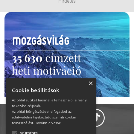
Hirdetés
35 630
címzett
heti motiváció
Ne maradj le!
×
Cookie beállítások
Az oldal sütiket használ a felhasználói élmény
fokozása céljából.
Az oldal böngészésével elfogadod az
adatvédelmi tájékoztató szerinti cookie
felhasználást.
Tovább olvasok
SZÜKSÉGES