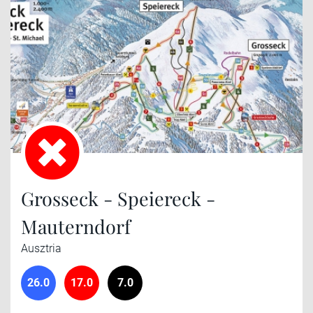
Grosseck - Speiereck -
Mauterndorf
Ausztria
26.0
17.0
7.0