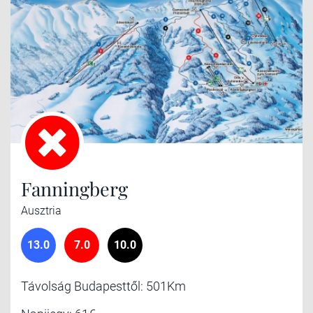
Fanningberg
Ausztria
13.0
7.0
10.0
Távolság Budapesttől: 501Km