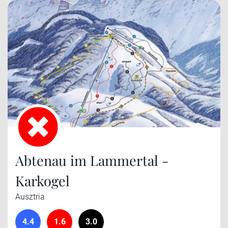
Abtenau im Lammertal -
Karkogel
Ausztria
4.4
1.6
3.0