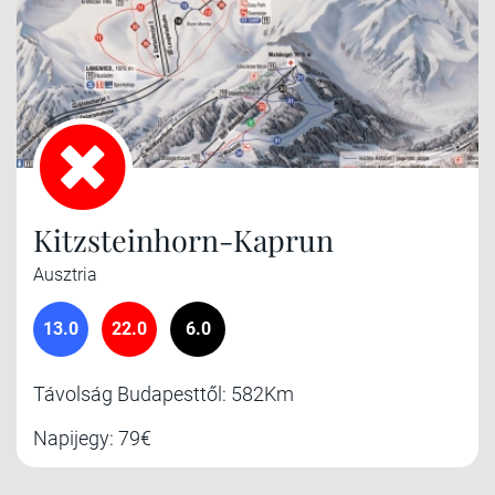
Kitzsteinhorn-Kaprun
Ausztria
13.0
22.0
6.0
Távolság Budapesttől: 582Km
Napijegy: 79€