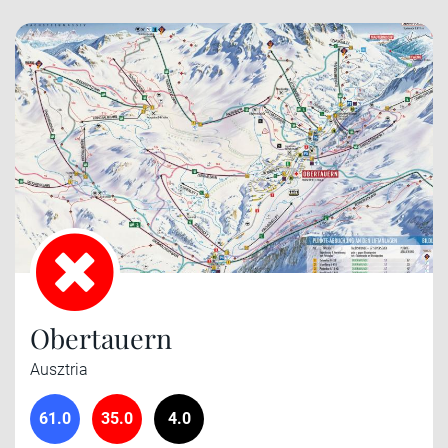
Obertauern
Ausztria
61.0
35.0
4.0