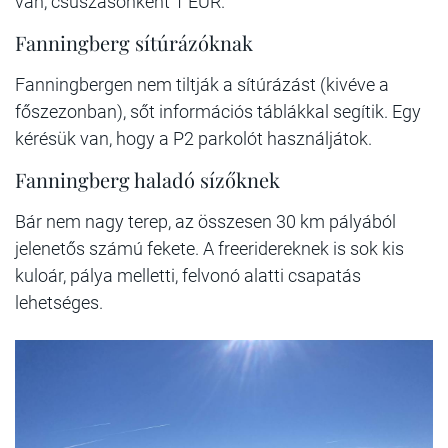
van, csúszásonként 1 EUR.
Fanningberg sítúrázóknak
Fanningbergen nem tiltják a sítúrázást (kivéve a
főszezonban), sőt információs táblákkal segítik. Egy
kérésük van, hogy a P2 parkolót használjátok.
Fanningberg haladó sízőknek
Bár nem nagy terep, az összesen 30 km pályából
jelenetős számú fekete. A freeridereknek is sok kis
kuloár, pálya melletti, felvonó alatti csapatás
lehetséges.