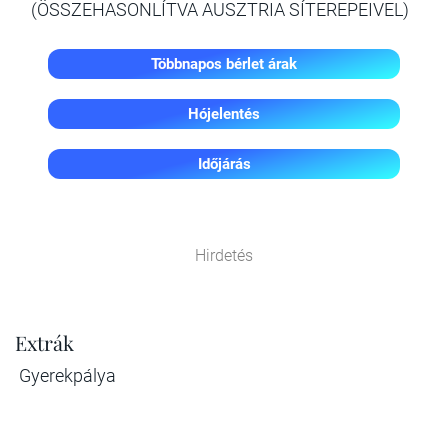
(ÖSSZEHASONLÍTVA AUSZTRIA SÍTEREPEIVEL)
Többnapos bérlet árak
Hójelentés
Időjárás
Hirdetés
Extrák
Gyerekpálya