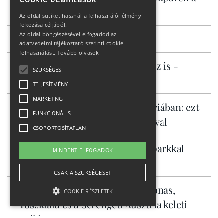
KROSS kínálatában
Az oldal sütiket használ a felhasználói élmény
fokozása céljából.
Az oldal böngészésével elfogadod az
Milyen cipő kell HYROX-ra?
adatvédelmi tájékoztató szerinti cookie
felhasználást.
Tovább olvasok
Városi ingázáshoz és túrázáshoz is -
SZÜKSÉGES
Specialized Vado 3
TELJESÍTMÉNY
MARKETING
Ingyenes hegyi kalandok Ausztriában: ezt
FUNKCIONÁLIS
tudja Murau családdal és kutyával
CSOPORTOSÍTATLAN
Alsó-Ausztria már három bikeparkkal
MINDENT ELFOGADOK
csábít
CSAK A SZÜKSÉGESET
Burgenland három arca: Amazonas,
COOKIE RÉSZLETEK
Toszkána és a Serengeti Ausztria keleti