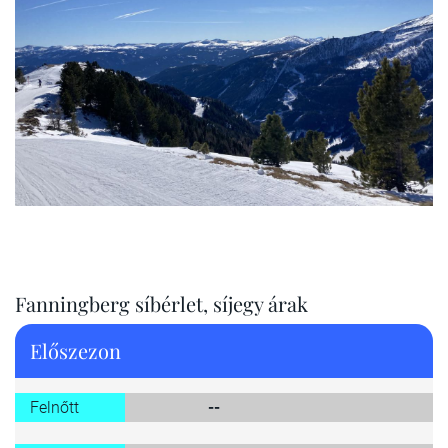
Fanningberg síbérlet, síjegy árak
Előszezon
Felnőtt
--