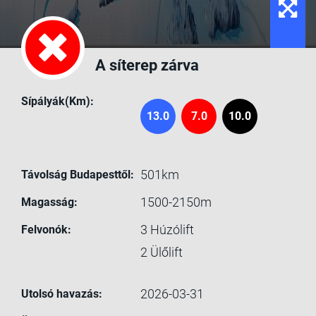
A síterep zárva
Sípályák(Km):
13.0
7.0
10.0
501km
Távolság Budapesttől:
1500-2150m
Magasság:
3
Húzólift
Felvonók:
2
Ülőlift
2026-03-31
Utolsó havazás: