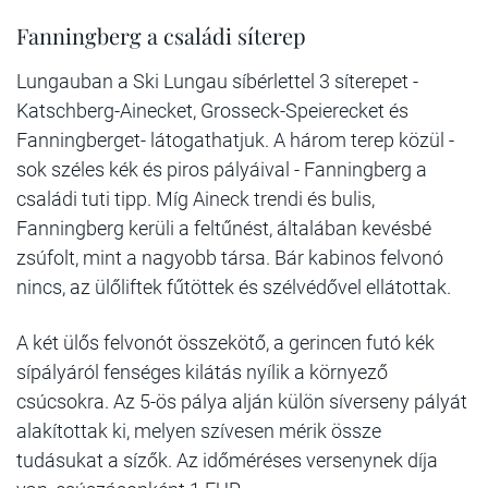
Fanningberg a családi síterep
Lungauban a Ski Lungau síbérlettel 3 síterepet -
Katschberg-Ainecket, Grosseck-Speierecket és
Fanningberget- látogathatjuk. A három terep közül -
sok széles kék és piros pályáival - Fanningberg a
családi tuti tipp. Míg Aineck trendi és bulis,
Fanningberg kerüli a feltűnést, általában kevésbé
zsúfolt, mint a nagyobb társa. Bár kabinos felvonó
nincs, az ülőliftek fűtöttek és szélvédővel ellátottak.
A két ülős felvonót összekötő, a gerincen futó kék
sípályáról fenséges kilátás nyílik a környező
csúcsokra. Az 5-ös pálya alján külön síverseny pályát
alakítottak ki, melyen szívesen mérik össze
tudásukat a sízők. Az időméréses versenynek díja