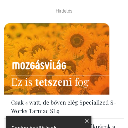
Hirdetés
Ez is
tetszeni
fog
Csak 4 watt, de bőven elég Specialized S-
Works Tarmac SL9
×
Bosch motoros elektromos kerékpárok a
Cookie beállítások