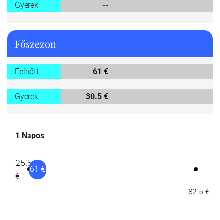
Gyerek
--
Főszezon
Felnőtt
61 €
Gyerek
30.5 €
1 Napos
25.5
61 €
€
82.5 €