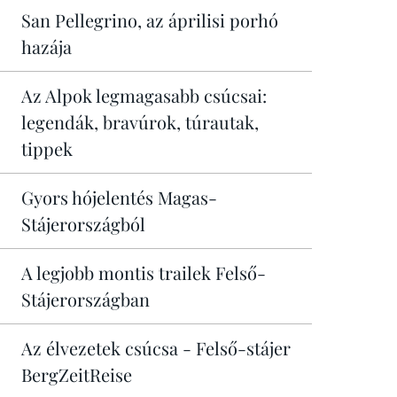
San Pellegrino, az áprilisi porhó
hazája
Az Alpok legmagasabb csúcsai:
legendák, bravúrok, túrautak,
tippek
Gyors hójelentés Magas-
Stájerországból
A legjobb montis trailek Felső-
Stájerországban
Az élvezetek csúcsa - Felső-stájer
BergZeitReise