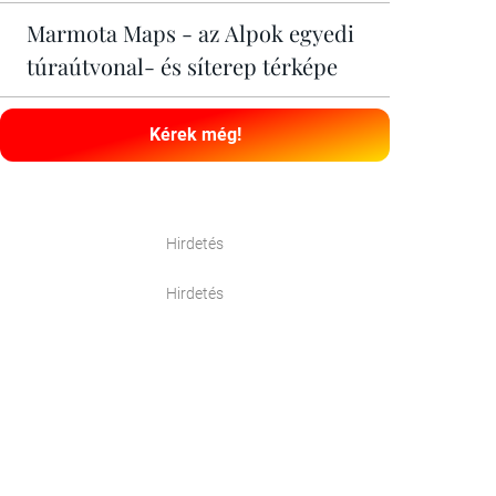
Marmota Maps - az Alpok egyedi
túraútvonal- és síterep térképe
Kérek még!
Hirdetés
Hirdetés