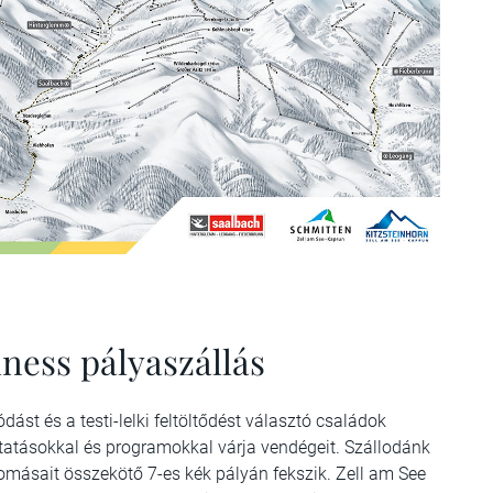
lness pályaszállás
ást és a testi-lelki feltöltődést választó családok
ltatásokkal és programokkal várja vendégeit. Szállodánk
lomásait összekötő 7-es kék pályán fekszik. Zell am See