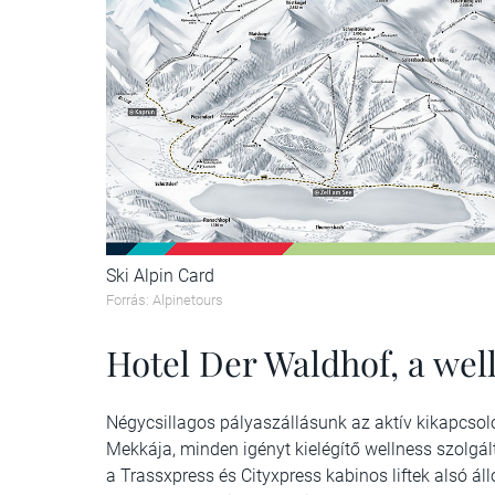
Ski Alpin Card
Forrás: Alpinetours
Hotel Der Waldhof, a wel
Négycsillagos pályaszállásunk az aktív kikapcsolód
Mekkája, minden igényt kielégítő wellness szolgá
a Trassxpress és Cityxpress kabinos liftek alsó ál