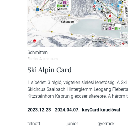
Schmitten
Forrás: Alpinetours
Ski Alpin Card
1 síbérlet, 3 régió, végtelen síelési lehetőség. A 
Skicircus Saalbach Hinterglemm Leogang Fieberbru
Kitzsteinhorn Kaprun gleccser síterepre. A három 
2023.12.23 - 2024.04.07. keyCard kaucióval
felnőtt junior gyermek