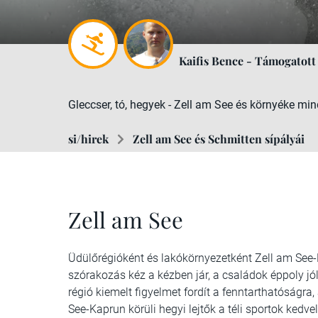
Kaifis Bence - Támogatott
Gleccser, tó, hegyek - Zell am See és környéke min
si/hirek
Zell am See és Schmitten sípályái
Zell am See
Üdülőrégióként és lakókörnyezetként Zell am See-K
szórakozás kéz a kézben jár, a családok éppoly jó
régió kiemelt figyelmet fordít a fenntarthatóságra
See-Kaprun körüli hegyi lejtők a téli sportok kedve