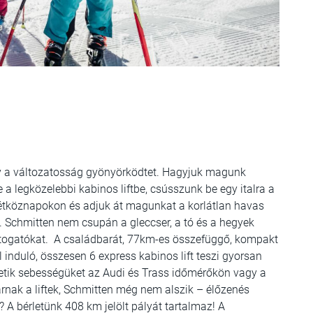
hogy a változatosság gyönyörködtet. Hagyjuk magunk
 a legközelebbi kabinos liftbe, csússzunk be egy italra a
hétköznapokon és adjuk át magunkat a korlátlan havas
. Schmitten nem csupán a gleccser, a tó és a hegyek
átogatókat. A családbarát, 77km-es összefüggő, kompakt
l induló, összesen 6 express kabinos lift teszi gyorsan
hetik sebességüket az Audi és Trass időmérőkön vagy a
árnak a liftek, Schmitten még nem alszik – élőzenés
A bérletünk 408 km jelölt pályát tartalmaz! A