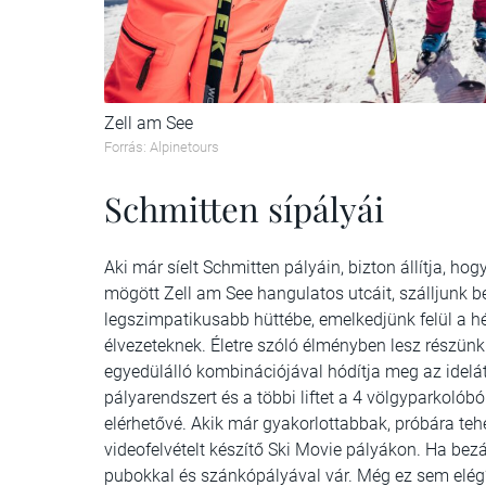
Zell am See
Forrás: Alpinetours
Schmitten sípályái
Aki már síelt Schmitten pályáin, bizton állítja, 
mögött Zell am See hangulatos utcáit, szálljunk be
legszimpatikusabb hüttébe, emelkedjünk felül a 
élvezeteknek. Életre szóló élményben lesz részünk
egyedülálló kombinációjával hódítja meg az idel
pályarendszert és a többi liftet a 4 völgyparkolóbó
elérhetővé. Akik már gyakorlottabbak, próbára te
videofelvételt készítő Ski Movie pályákon. Ha bez
pubokkal és szánkópályával vár. Még ez sem elég? 