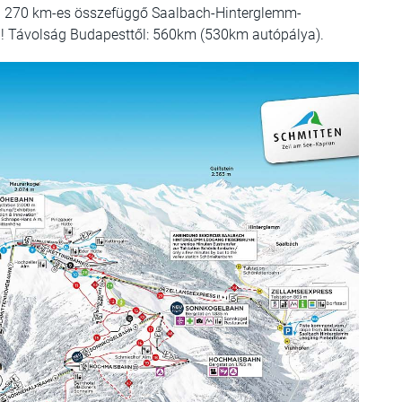
 a 270 km-es összefüggő Saalbach-Hinterglemm-
i! Távolság Budapesttől: 560km (530km autópálya).