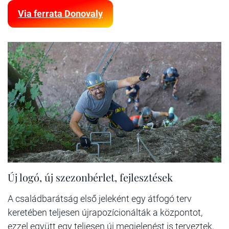
Via ferrata Donovaly
Új logó, új szezonbérlet, fejlesztések
A családbarátság első jeleként egy átfogó terv
keretében teljesen újrapozícionálták a központot,
ezzel együtt egy teljesen új megjelenést is terveztek,