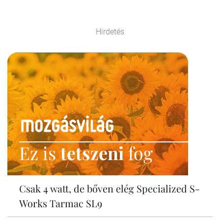
Hirdetés
Ez is
tetszeni
fog
Csak 4 watt, de bőven elég Specialized S-
Works Tarmac SL9