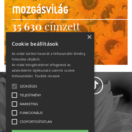
35 630
címzett
heti motiváció
×
Cookie beállítások
Ne maradj le!
Az oldal sütiket használ a felhasználói élmény
fokozása céljából.
Az oldal böngészésével elfogadod az
adatvédelmi tájékoztató szerinti cookie
felhasználást.
Tovább olvasok
SZÜKSÉGES
TELJESÍTMÉNY
MARKETING
Adatvédelem
FUNKCIONÁLIS
CSOPORTOSÍTATLAN
Állásajánlatok