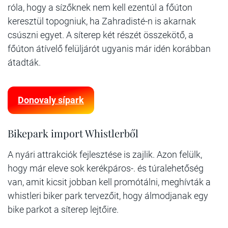
róla, hogy a sízőknek nem kell ezentúl a főúton
keresztül topogniuk, ha Zahradisté-n is akarnak
csúszni egyet. A síterep két részét összekötő, a
főúton átívelő felüljárót ugyanis már idén korábban
átadták.
Donovaly sípark
Bikepark import Whistlerből
A nyári attrakciók fejlesztése is zajlik. Azon felülk,
hogy már eleve sok kerékpáros-. és túralehetőség
van, amit kicsit jobban kell promótálni, meghívták a
whistleri biker park tervezőit, hogy álmodjanak egy
bike parkot a síterep lejtőire.