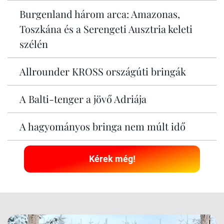
Burgenland három arca: Amazonas,
Toszkána és a Serengeti Ausztria keleti
szélén
Allrounder KROSS országúti bringák
A Balti-tenger a jövő Adriája
A hagyományos bringa nem múlt idő
Kérek még!