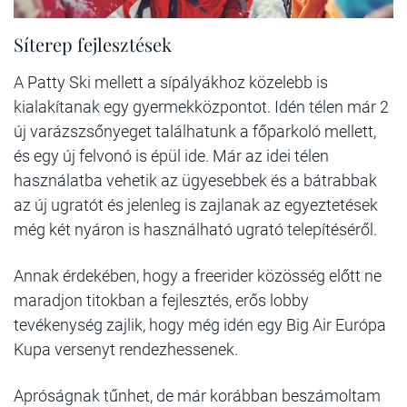
Síterep fejlesztések
A Patty Ski mellett a sípályákhoz közelebb is
kialakítanak egy gyermekközpontot. Idén télen már 2
új varázszsőnyeget találhatunk a főparkoló mellett,
és egy új felvonó is épül ide. Már az idei télen
használatba vehetik az ügyesebbek és a bátrabbak
az új ugratót és jelenleg is zajlanak az egyeztetések
még két nyáron is használható ugrató telepítéséről.
Annak érdekében, hogy a freerider közösség előtt ne
maradjon titokban a fejlesztés, erős lobby
tevékenység zajlik, hogy még idén egy Big Air Európa
Kupa versenyt rendezhessenek.
Apróságnak tűnhet, de már korábban beszámoltam