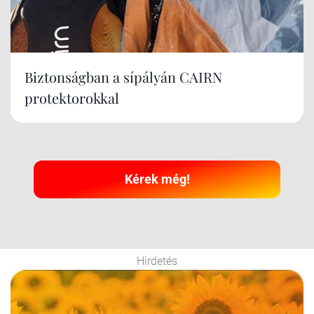
Biztonságban a sípályán CAIRN
protektorokkal
Kérek még!
Hirdetés