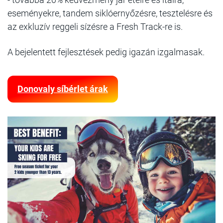
eseményekre, tandem siklóernyőzésre, tesztelésre és
az exkluzív reggeli sízésre a Fresh Track-re is.
A bejelentett fejlesztések pedig igazán izgalmasak.
Donovaly síbérlet árak