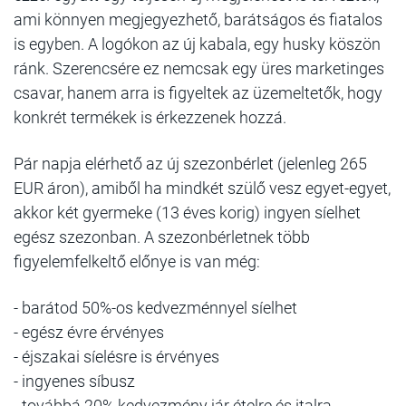
ami könnyen megjegyezhető, barátságos és fiatalos
is egyben. A logókon az új kabala, egy husky köszön
ránk. Szerencsére ez nemcsak egy üres marketinges
csavar, hanem arra is figyeltek az üzemeltetők, hogy
konkrét termékek is érkezzenek hozzá.
Pár napja elérhető az új szezonbérlet (jelenleg 265
EUR áron), amiből ha mindkét szülő vesz egyet-egyet,
akkor két gyermeke (13 éves korig) ingyen síelhet
egész szezonban. A szezonbérletnek több
figyelemfelkeltő előnye is van még:
- barátod 50%-os kedvezménnyel síelhet
- egész évre érvényes
- éjszakai síelésre is érvényes
- ingyenes síbusz
- továbbá 20% kedvezmény jár ételre és italra,