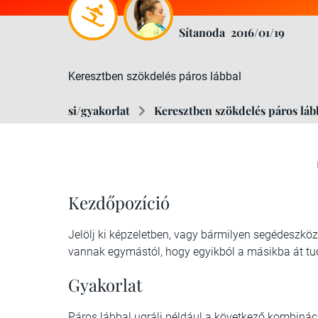
Sítanoda
2016/01/19
Keresztben szökdelés páros lábbal
si/gyakorlat
Keresztben szökdelés páros láb
Kezdőpozíció
Jelölj ki képzeletben, vagy bármilyen segédeszköz
vannak egymástól, hogy egyikból a másikba át tud
Gyakorlat
Páros lábbal ugrálj például a következő kombináció