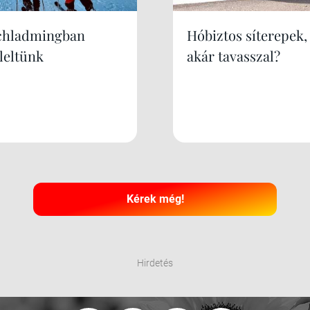
chladmingban
Hóbiztos síterepek,
leltünk
akár tavasszal?
Kérek még!
Hirdetés