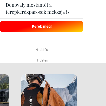
Donovaly mostantól a
terepkerékpárosok mekkája is
Kérek még!
Hirdetés
Hirdetés