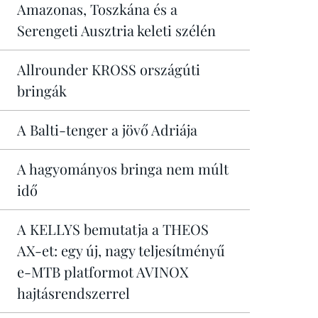
Amazonas, Toszkána és a
Serengeti Ausztria keleti szélén
Allrounder KROSS országúti
bringák
A Balti-tenger a jövő Adriája
A hagyományos bringa nem múlt
idő
A KELLYS bemutatja a THEOS
AX-et: egy új, nagy teljesítményű
e-MTB platformot AVINOX
hajtásrendszerrel