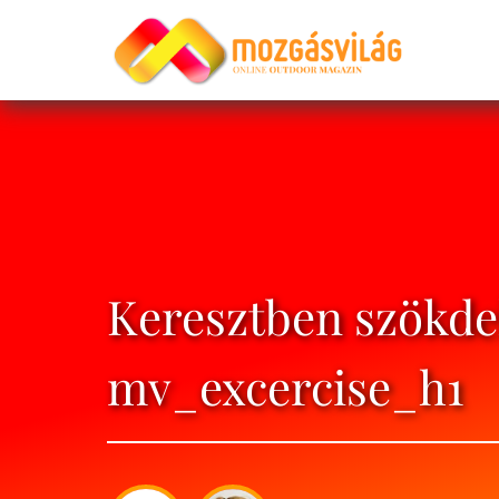
Keresztben szökdel
mv_excercise_h1