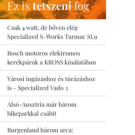
Ez is
tetszeni
fog
Csak 4 watt, de bőven elég
Specialized S-Works Tarmac SL9
Bosch motoros elektromos
kerékpárok a KROSS kínálatában
Városi ingázáshoz és túrázáshoz
is - Specialized Vado 3
Alsó-Ausztria már három
bikeparkkal csábít
Burgenland három arca: