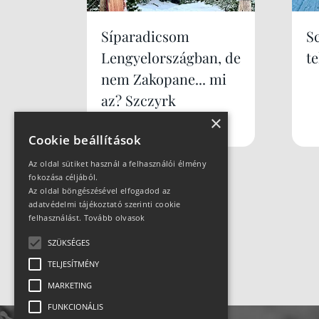
Síparadicsom
S
Lengyelországban, de
te
nem Zakopane... mi
az? Szczyrk
×
Mountain Resort
Cookie beállítások
Az oldal sütiket használ a felhasználói élmény
fokozása céljából.
Az oldal böngészésével elfogadod az
adatvédelmi tájékoztató szerinti cookie
felhasználást.
Tovább olvasok
SZÜKSÉGES
TELJESÍTMÉNY
MARKETING
FUNKCIONÁLIS