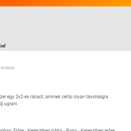
bal
Hirdetés
zel egy 2x2-es rácsot, aminek cellái olyan távolságra
j ugrani.
ban: Előre - Keresztben hátra - Balra - Keresztben előre