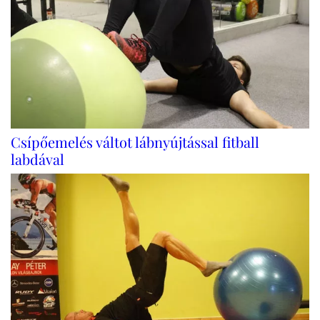
Csípőemelés váltot lábnyújtással fitball
labdával