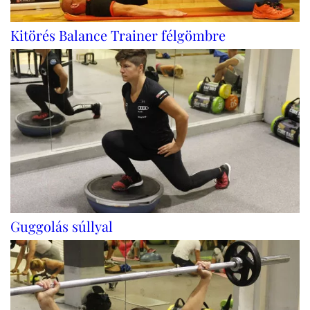
Kitörés Balance Trainer félgömbre
Guggolás súllyal