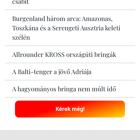
csábít
Burgenland három arca: Amazonas,
Toszkána és a Serengeti Ausztria keleti
szélén
Allrounder KROSS országúti bringák
A Balti-tenger a jövő Adriája
A hagyományos bringa nem múlt idő
Kérek még!