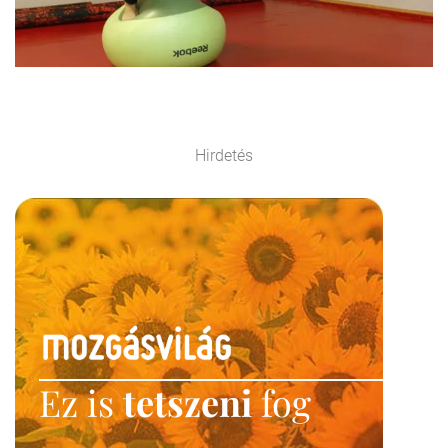
Hirdetés
Ez is
tetszeni
fog