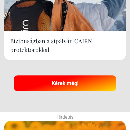
Biztonságban a sípályán CAIRN
protektorokkal
Kérek még!
Hirdetés