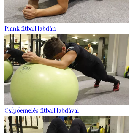
Plank fitball labdán
Csípőemelés fitball labdával