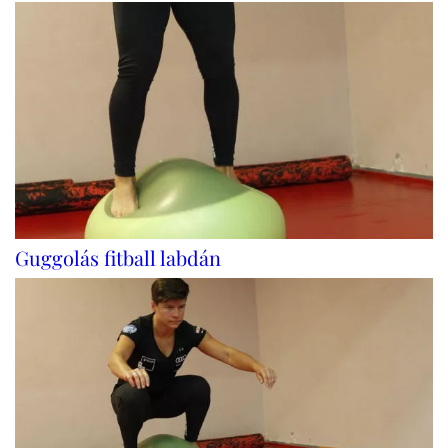
Guggolás fitball labdán