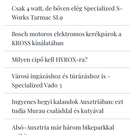
Csak 4 watt, de bőven elég Specialized S-
Works Tarmac SL9
Bosch motoros elektromos kerékpárok a
KROSS kínálatában
Milyen cipő kell HYROX-ra?
Városi ingázáshoz és túrázáshoz is -
Specialized Vado 3
Ingyenes hegyi kalandok Ausztriában: ezt
tudja Murau családdal és kutyával
Alsó-Ausztria már három bikeparkkal