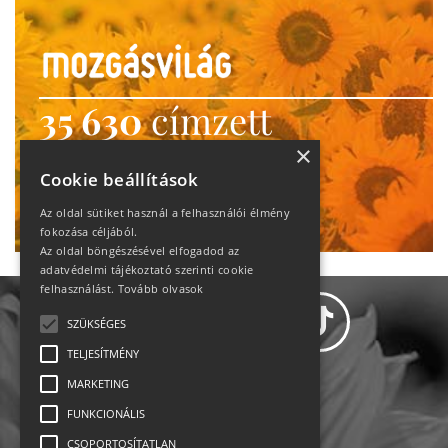
35 630
címzett
heti motiváció
×
Cookie beállítások
Ne maradj le!
Az oldal sütiket használ a felhasználói élmény
fokozása céljából.
Az oldal böngészésével elfogadod az
adatvédelmi tájékoztató szerinti cookie
felhasználást.
Tovább olvasok
SZÜKSÉGES
TELJESÍTMÉNY
MARKETING
Adatvédelem
FUNKCIONÁLIS
CSOPORTOSÍTATLAN