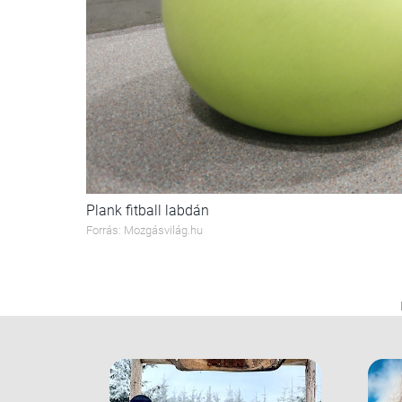
Plank fitball labdán
Forrás: Mozgásvilág.hu