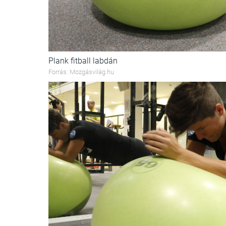
Plank fitball labdán
Forrás: Mozgásvilág.hu