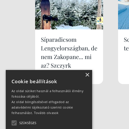
Síparadicsom
S
Lengyelországban, de
te
nem Zakopane... mi
az? Szczyrk
Mountain Resort
×
Cookie beállítások
Az oldal sütiket használ a felhasználói élmény
fokozása céljából.
Az oldal böngészésével elfogadod az
adatvédelmi tájékoztató szerinti cookie
felhasználást.
Tovább olvasok
SZÜKSÉGES