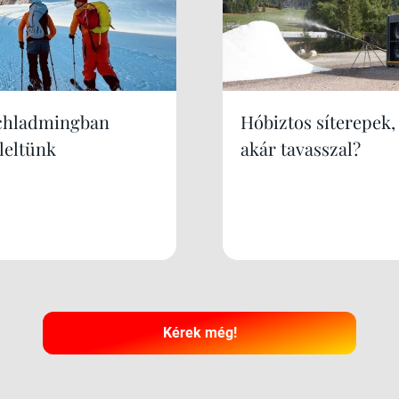
chladmingban
Hóbiztos síterepek,
leltünk
akár tavasszal?
Kérek még!