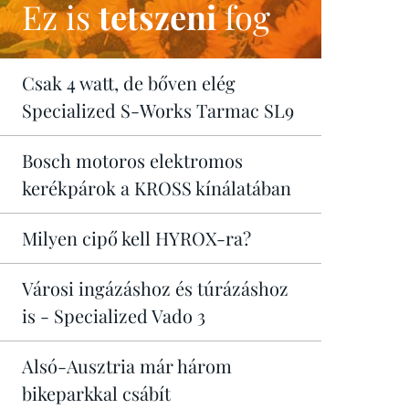
Ez is
tetszeni
fog
Csak 4 watt, de bőven elég
Specialized S-Works Tarmac SL9
Bosch motoros elektromos
kerékpárok a KROSS kínálatában
Milyen cipő kell HYROX-ra?
Városi ingázáshoz és túrázáshoz
is - Specialized Vado 3
Alsó-Ausztria már három
bikeparkkal csábít