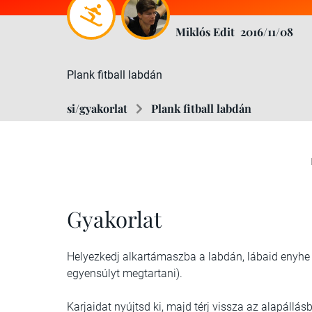
Miklós Edit
2016/11/08
Plank fitball labdán
si/gyakorlat
Plank fitball labdán
Gyakorlat
Helyezkedj alkartámaszba a labdán, lábaid enyhe 
egyensúlyt megtartani).
Karjaidat nyújtsd ki, majd térj vissza az alapállás