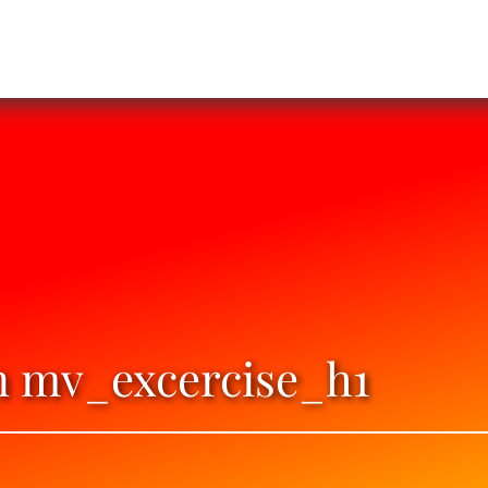
án mv_excercise_h1