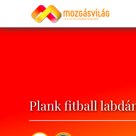
Plank fitball labd