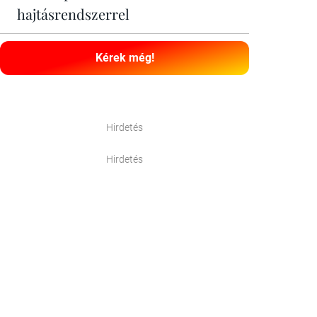
hajtásrendszerrel
Kérek még!
Hirdetés
Hirdetés