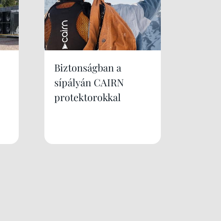
Biztonságban a
sípályán CAIRN
protektorokkal